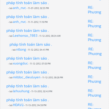
pháp tính toán làm sáo .
RE:
anh_nvc
- bởi
- 11-07-2012, 02:55 PM
Phương
pháp tính toán làm sáo .
RE:
anh_nvc
- bởi
- 11-11-2012, 11:19 PM
Phương
pháp tính toán làm sáo .
RE:
Leehonso_1983
- bởi
- 11-12-2012, 09:34 AM
Phương
pháp tính toán làm sáo .
RE:
ntlong
- bởi
- 11-12-2012, 04:41 PM
Phương
pháp tính toán làm sáo .
RE:
xuongduc
- bởi
- 11-12-2012, 07:03 PM
Phương
pháp tính toán làm sáo .
RE:
mitdoc_dieuluyen
- bởi
- 11-12-2012, 09:26 PM
Phương
pháp tính toán làm sáo .
RE:
lehuuhung
- bởi
- 11-13-2012, 02:43 PM
Phương
pháp tính toán làm sáo .
RE:
HOAVũ
- bởi
- 11-13-2012, 04:59 PM
Phương