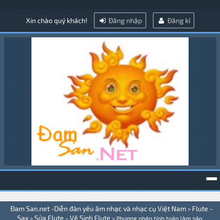
Xin chào quý khách!
Đăng nhập
Đăng kí
To
Đam San.net -Diễn đàn yêu âm nhạc và nhạc cụ Việt Nam
Flute -
>
na
Sax
Sửa Flute - Vệ Sinh Flute
>
>
Phương pháp tính toán làm sáo .