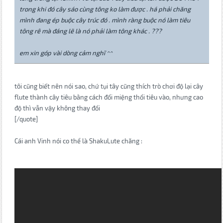
trong khi đó cây sáo cùng tông ko làm được . há phải chăng
mình đang ép buộc cây trúc đó . mình ràng buộc nó làm tiêu
tông rê mà đáng lẽ là nó phải làm tông khác . ???
em xin góp vài dòng cảm nghĩ ^^
tôi cũng biết nên nói sao, chứ tụi tây cũng thích trò chơi độ lại cây
flute thành cây tiêu bằng cách đổi miệng thổi tiêu vào, nhưng cao
độ thì vẫn vậy không thay đổi
[/quote]
Cái anh Vinh nói co thể là ShakuLute chăng :