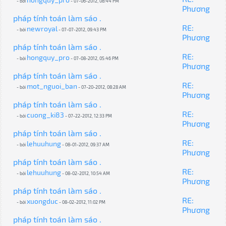
- bởi
- 07-06-2012, 08:44 PM
Phương
pháp tính toán làm sáo .
RE:
newroyal
- bởi
- 07-07-2012, 09:43 PM
Phương
pháp tính toán làm sáo .
RE:
hongquy_pro
- bởi
- 07-08-2012, 05:46 PM
Phương
pháp tính toán làm sáo .
RE:
mot_nguoi_ban
- bởi
- 07-20-2012, 08:28 AM
Phương
pháp tính toán làm sáo .
RE:
cuong_ki83
- bởi
- 07-22-2012, 12:33 PM
Phương
pháp tính toán làm sáo .
RE:
lehuuhung
- bởi
- 08-01-2012, 09:37 AM
Phương
pháp tính toán làm sáo .
RE:
lehuuhung
- bởi
- 08-02-2012, 10:54 AM
Phương
pháp tính toán làm sáo .
RE:
xuongduc
- bởi
- 08-02-2012, 11:02 PM
Phương
pháp tính toán làm sáo .