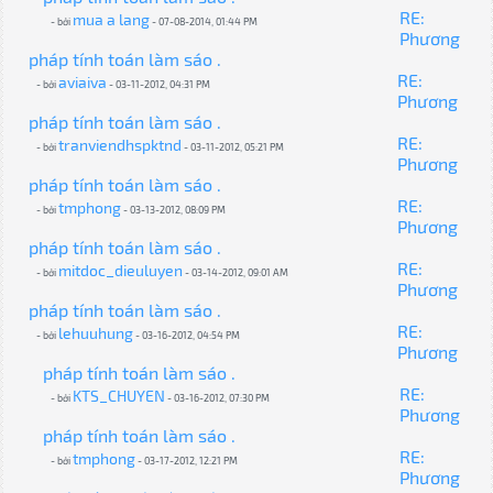
RE:
mua a lang
- bởi
- 07-08-2014, 01:44 PM
Phương
pháp tính toán làm sáo .
RE:
aviaiva
- bởi
- 03-11-2012, 04:31 PM
Phương
pháp tính toán làm sáo .
RE:
tranviendhspktnd
- bởi
- 03-11-2012, 05:21 PM
Phương
pháp tính toán làm sáo .
RE:
tmphong
- bởi
- 03-13-2012, 08:09 PM
Phương
pháp tính toán làm sáo .
RE:
mitdoc_dieuluyen
- bởi
- 03-14-2012, 09:01 AM
Phương
pháp tính toán làm sáo .
RE:
lehuuhung
- bởi
- 03-16-2012, 04:54 PM
Phương
pháp tính toán làm sáo .
RE:
KTS_CHUYEN
- bởi
- 03-16-2012, 07:30 PM
Phương
pháp tính toán làm sáo .
RE:
tmphong
- bởi
- 03-17-2012, 12:21 PM
Phương