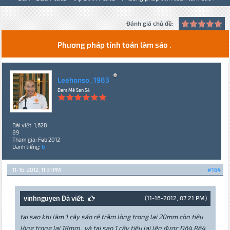
Đánh giá chủ đề:
Phương pháp tính toán làm sáo .
Leehonso_1983
Đam Mê San Sẻ
Bài viết: 1,628
89
Tham gia: Feb 2012
Danh tiếng:
6
11-16-2012, 11:31 PM
#164
vinhnguyen Đã viết:
(11-16-2012, 07:21 PM)
tại sao khi làm 1 cây sáo rê trầm lòng trong lại 20mm còn tiêu
lòng trong lại 18mm . và tại sao 1 cây tiêu lại lên được Đô4 Rê4