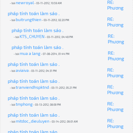
RE:
newroyal
- bởi
- 03-11-2012, 10:59 AM
Phương
pháp tính toán làm sáo .
RE:
buitrungthien
- bởi
- 03-11-2012, 02:20 PM
Phương
pháp tính toán làm sáo .
RE:
KTS_CHUYEN
- bởi
- 03-11-2012, 04:48 PM
Phương
pháp tính toán làm sáo .
RE:
mua a lang
- bởi
- 07-08-2014, 01:44 PM
Phương
pháp tính toán làm sáo .
RE:
aviaiva
- bởi
- 03-11-2012, 04:31 PM
Phương
pháp tính toán làm sáo .
RE:
tranviendhspktnd
- bởi
- 03-11-2012, 05:21 PM
Phương
pháp tính toán làm sáo .
RE:
tmphong
- bởi
- 03-13-2012, 08:09 PM
Phương
pháp tính toán làm sáo .
RE:
mitdoc_dieuluyen
- bởi
- 03-14-2012, 09:01 AM
Phương
pháp tính toán làm sáo .