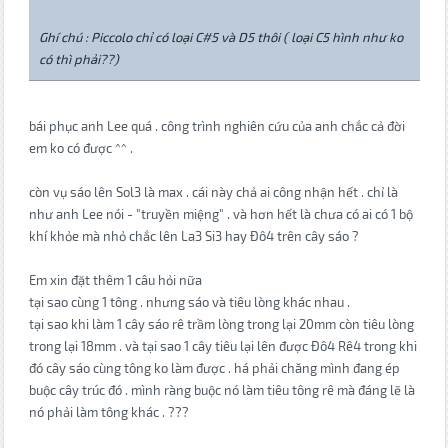
Ghí chú : Piccolo chỉ có loại C#5 và D5 thôi ( loại C5 hình như ko
có thì phải??)
bái phục anh Lee quá . công trình nghiên cứu của anh chắc cả đời
em ko có được ^^ .
còn vụ sáo lên Sol3 là max . cái này chả ai công nhận hết . chỉ là
như anh Lee nói - "truyền miệng" . và hơn hết là chưa có ai có 1 bộ
khí khỏe mà nhỏ chắc lên La3 Si3 hay Đô4 trên cây sáo ?
Em xin đặt thêm 1 câu hỏi nữa
tại sao cùng 1 tông . nhưng sáo và tiêu lòng khác nhau .
tại sao khi làm 1 cây sáo rê trầm lòng trong lại 20mm còn tiêu lòng
trong lại 18mm . và tại sao 1 cây tiêu lại lên được Đô4 Rê4 trong khi
đó cây sáo cùng tông ko làm được . há phải chăng mình đang ép
buộc cây trúc đó . mình ràng buộc nó làm tiêu tông rê mà đáng lẽ là
nó phải làm tông khác . ???