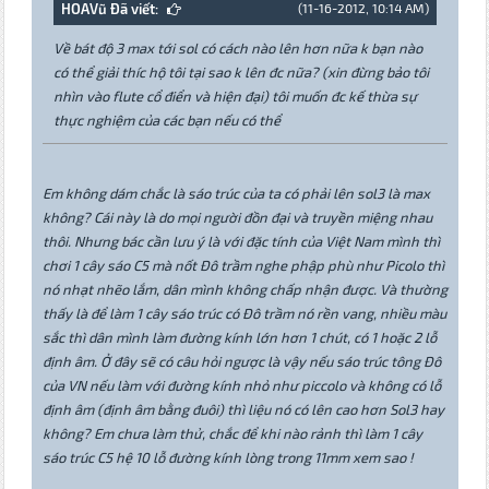
HOAVũ Đã viết:
(11-16-2012, 10:14 AM)
Về bát độ 3 max tới sol có cách nào lên hơn nữa k bạn nào
có thể giải thíc hộ tôi tại sao k lên đc nữa? (xin đừng bảo tôi
nhìn vào flute cổ điển và hiện đại) tôi muốn đc kế thừa sự
thực nghiệm của các bạn nếu có thể
Em không dám chắc là sáo trúc của ta có phải lên sol3 là max
không? Cái này là do mọi người đồn đại và truyền miệng nhau
thôi. Nhưng bác cần lưu ý là với đặc tính của Việt Nam mình thì
chơi 1 cây sáo C5 mà nốt Đô trầm nghe phập phù như Picolo thì
nó nhạt nhẽo lắm, dân mình không chấp nhận được. Và thường
thấy là để làm 1 cây sáo trúc có Đô trầm nó rền vang, nhiều màu
sắc thì dân mình làm đường kính lớn hơn 1 chút, có 1 hoặc 2 lỗ
định âm. Ở đây sẽ có câu hỏi ngược là vậy nếu sáo trúc tông Đô
của VN nếu làm với đường kính nhỏ như piccolo và không có lỗ
định âm (định âm bằng đuôi) thì liệu nó có lên cao hơn Sol3 hay
không? Em chưa làm thử, chắc để khi nào rảnh thì làm 1 cây
sáo trúc C5 hệ 10 lỗ đường kính lòng trong 11mm xem sao !