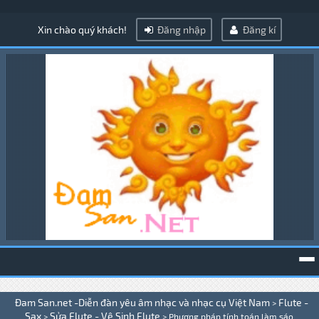
Xin chào quý khách!
Đăng nhập
Đăng kí
To
Đam San.net -Diễn đàn yêu âm nhạc và nhạc cụ Việt Nam
Flute -
>
na
Sax
Sửa Flute - Vệ Sinh Flute
>
>
Phương pháp tính toán làm sáo .