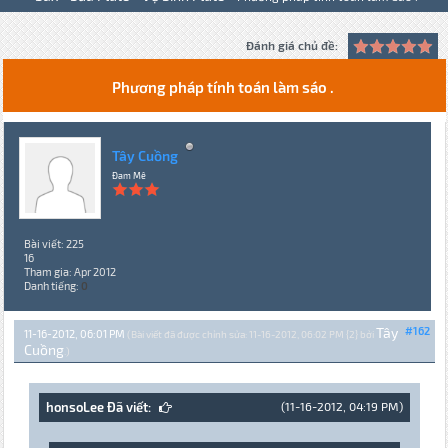
Đánh giá chủ đề:
Phương pháp tính toán làm sáo .
Tây Cuồng
Đam Mê
Bài viết: 225
16
Tham gia: Apr 2012
Danh tiếng:
0
Tây
#162
11-16-2012, 06:01 PM
(Bài viết đã được chỉnh sửa: 11-16-2012, 06:02 PM {2} bởi
Cuồng
.)
honsoLee Đã viết:
(11-16-2012, 04:19 PM)