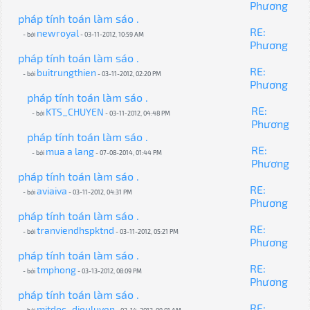
Phương
pháp tính toán làm sáo .
RE:
newroyal
- bởi
- 03-11-2012, 10:59 AM
Phương
pháp tính toán làm sáo .
RE:
buitrungthien
- bởi
- 03-11-2012, 02:20 PM
Phương
pháp tính toán làm sáo .
RE:
KTS_CHUYEN
- bởi
- 03-11-2012, 04:48 PM
Phương
pháp tính toán làm sáo .
RE:
mua a lang
- bởi
- 07-08-2014, 01:44 PM
Phương
pháp tính toán làm sáo .
RE:
aviaiva
- bởi
- 03-11-2012, 04:31 PM
Phương
pháp tính toán làm sáo .
RE:
tranviendhspktnd
- bởi
- 03-11-2012, 05:21 PM
Phương
pháp tính toán làm sáo .
RE:
tmphong
- bởi
- 03-13-2012, 08:09 PM
Phương
pháp tính toán làm sáo .
RE:
mitdoc_dieuluyen