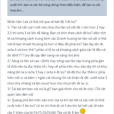
suất khí, tạo ra các bó sóng dừng theo điều kiện, để tạo ra các
hoạ âm.....
Nhân tiện Lee có thể nói qua về bát độ 3 đc ko?
1/ Tần số cắt của 1 nốt nếu chia cho tần số nốt đó =,lớn hơn 2 hay
2,5 thì octa 3 sẽ lên dễ dàng. Bạn có tính theo cách đó ko? diện tích
lỗ và khoảng cách trung bình các lỗ ảnh hưởng tới tần số cắt vì thế
mà lỗ bạn khoét thường to hơn vì điều đó phải ko? Sáo tây lên đc
octa 4 và hơn thế 1 phần vì lỗ to và khoảng cách giữa các lỗ đều và
ổn định??? (ko đề cập đến vang và sáng cho âm)
2/ Sóng có tần số cao >2kHz hay sóng cao tần tập trung phía gần
lỗ thổi nếu ta đục thêm lỗ c hay c# phía trên như sáo tây thì có khả
năng lên la si octa 3 hay c octa 4 đc ko? tôi đã thử đục thêm c phía
trên nốt si và bấm = ngón cái nhưng chỉ cải thiện đc đô- sol# octa 3
chơi nhẹ nhàng và âm mượt hơn chứ chưa lên đc la, si.
3/ Cái bội âm bạn nói nó là gì? bạn giải thích cho tôi đc chứ. (Tôi rất
quan tâm đến nó)
4/ Quang phổ âm trên sáo trúc của ta khi bịt tất cả các nốt có thổi
ra đc trên 5 âm ko? (vì tớ chỉ thổi đc có 5 âm khi bịt hết các lỗ trên
cây F trầm của tớ F4,F5,C6,F6,A6) Tây nó đc 8 âm