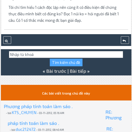
Tôi chỉ tìm hiểu 1 cách độc lập nên cũng ít có điều kiện để chứng
thực điều mình biết có đúng ko? Đọc 1 núi ko = hỏi người đã biết 1
câu. Có 1 số thắc mắc mong đc bạn giải đạp.
«
Bài trước
|
Bài tiếp
»
Các bài viết trong chủ đề này
Phương pháp tính toán làm sáo .
RE:
KTS_CHUYEN
- bởi
- 03-11-2012, 05:16 AM
Phương
pháp tính toán làm sáo .
RE:
duc212472
- bởi
- 03-11-2012, 08:40 AM