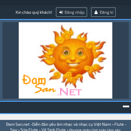
Xin chào quý khách!
Đăng nhập
Đăng kí
To
Đam San.net -Diễn đàn yêu âm nhạc và nhạc cụ Việt Nam
Flute -
>
na
Sax
Sửa Flute - Vệ Sinh Flute
>
>
Phương pháp tính toán làm sáo .