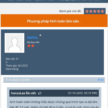
Đánh giá chủ đề:
Phương pháp tính toán làm sáo .
HOAVũ
Mới Đam Mê
Bài viết: 31
0
Tham gia: Oct 2012
Danh tiếng:
0
11-15-2012, 11:25 PM
#152
honsoLee Đã viết:
(11-15-2012, 03:13 PM)
Anh hoàn toàn không hiểu được những quá trình tạo ra bội âm,
bát độ 3 ở sáo, thậm chí bát độ 4 ở tiêu, vì nó là cuộc chơi của áp