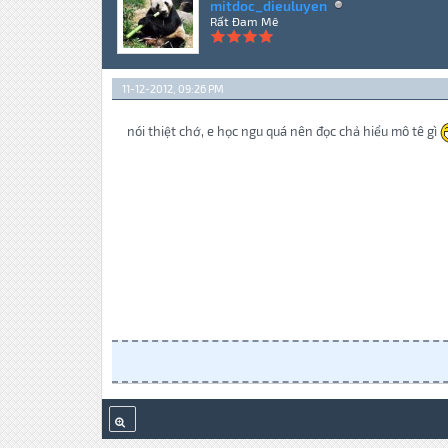
mitdoc_dieuluyen
Rất Đam Mê
11-12-2012, 09:26 PM
nói thiệt chớ, e học ngu quá nên đọc chả hiểu mô tê gì