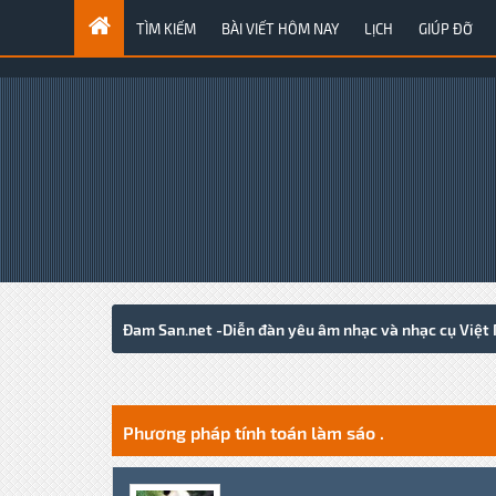
TÌM KIẾM
BÀI VIẾT HÔM NAY
LỊCH
GIÚP ĐỠ
Đam San.net -Diễn đàn yêu âm nhạc và nhạc cụ Việt
2 Votes - 5 Average
1
2
3
4
5
Phương pháp tính toán làm sáo .