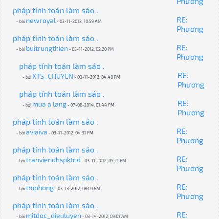
Phương
pháp tính toán làm sáo .
RE:
newroyal
- bởi
- 03-11-2012, 10:59 AM
Phương
pháp tính toán làm sáo .
RE:
buitrungthien
- bởi
- 03-11-2012, 02:20 PM
Phương
pháp tính toán làm sáo .
RE:
KTS_CHUYEN
- bởi
- 03-11-2012, 04:48 PM
Phương
pháp tính toán làm sáo .
RE:
mua a lang
- bởi
- 07-08-2014, 01:44 PM
Phương
pháp tính toán làm sáo .
RE:
aviaiva
- bởi
- 03-11-2012, 04:31 PM
Phương
pháp tính toán làm sáo .
RE:
tranviendhspktnd
- bởi
- 03-11-2012, 05:21 PM
Phương
pháp tính toán làm sáo .
RE:
tmphong
- bởi
- 03-13-2012, 08:09 PM
Phương
pháp tính toán làm sáo .
RE:
mitdoc_dieuluyen
- bởi
- 03-14-2012, 09:01 AM