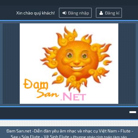
Xin chào quý khách!
Đăng nhập
Đăng kí
To
Đam San.net -Diễn đàn yêu âm nhạc và nhạc cụ Việt Nam
Flute -
>
na
Sax
Sửa Flute - Vệ Sinh Flute
>
>
Phương pháp tính toán làm sáo .