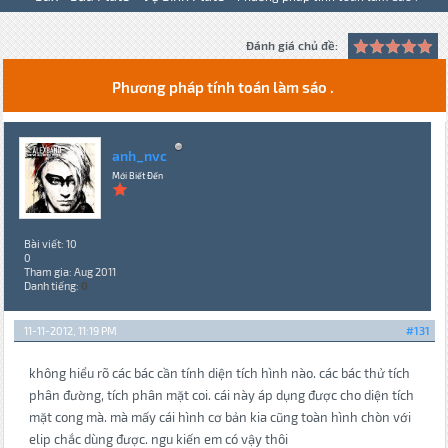
Đánh giá chủ đề:
Phương pháp tính toán làm sáo .
anh_nvc
Mới Biết Đến
Bài viết: 10
0
Tham gia: Aug 2011
Danh tiếng:
0
11-11-2012, 11:19 PM
#131
không hiểu rõ các bác cần tính diện tích hình nào. các bác thử tích
phân đường, tích phân mặt coi. cái này áp dụng được cho diện tích
mặt cong mà. mà mấy cái hình cơ bản kia cũng toàn hình chòn với
elip chắc dùng được. ngu kiến em có vậy thôi