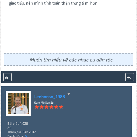
giao tiếp, nên mình tính toán thận trọng tỉ mỉ hơn.
Muốn tìm hiểu về các nhạc cụ dân tộc
Leehonso_1983
Đam Mê San Sẻ
Bài viết: 1,628
89
Tham gia: Feb 2012
Danh tiếng:
6