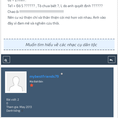
ds = 27mm .
Te1 = Đô 5 ?????? , Tồ chưa biết ?, L do anh quyết định ??????
Chao ôi !!!!!!!!!!!!!!!!!!!!!!!!!!!!!!!!!!!!!!!!!!
Nên cư xử thiện chí và thân thiện cởi mở hơn với nhau. Anh vào
đây vì đam mê và nghiên cứu thôi.
Muốn tìm hiểu về các nhạc cụ dân tộc
mybestfriends79
Mới Biết Đến
Bài viết: 2
0
Tham gia: May 2013
Danh tiếng:
0