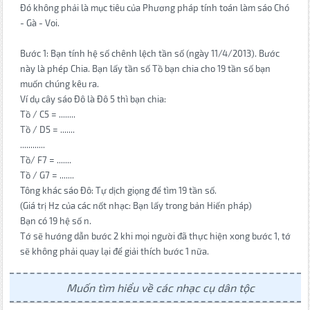
Đó không phải là mục tiêu của Phương pháp tính toán làm sáo Chó
- Gà - Voi.
Bước 1: Bạn tính hệ số chênh lệch tần số (ngày 11/4/2013). Bước
này là phép Chia. Bạn lấy tần số Tồ bạn chia cho 19 tần số bạn
muốn chúng kêu ra.
Ví dụ cây sáo Đô là Đô 5 thì bạn chia:
Tồ / C5 = ........
Tồ / D5 = .......
............
Tồ/ F7 = .......
Tồ / G7 = .......
Tông khác sáo Đô: Tự dịch giọng để tìm 19 tần số.
(Giá trị Hz của các nốt nhạc: Bạn lấy trong bản Hiến pháp)
Bạn có 19 hệ số n.
Tớ sẽ hướng dẫn bước 2 khi mọi người đã thực hiện xong bước 1, tớ
sẽ không phải quay lại để giải thích bước 1 nữa.
Muốn tìm hiểu về các nhạc cụ dân tộc