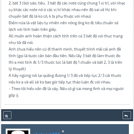
2, bát 3 (bởi sáo, tiêu.. 3 bát độ các note cùng chung 1 vị trí, với nhạc
cụ khác các note nó ở các vị trí khác nhau nên độ sai về Hz khi
chuyển bát độ là ko có, k bị phụ thuộc với nhau)
Điểm nữa là vật liệu tự nhiên nên nòng ống ko đc tiêu chuẩn sẽ
lệch với tính toán trên giấy.
All muốn anh hoàn thiện cách tính trên cả 3 bát độ với thực trạng
như tôi đã nói.
Anh chưa hiểu nên cứ đi thanh minh, thuyết trình mãi cái anh đã
tính (gọi là bước căn bản đầu tiên. Nếu lấy 3 bát độ làm thước đo
thì a mới tính đc 1/3 thước tức là bát độ 1 chuẩn và bát 2, 3 là trên
lý thuyết)
A hãy ngừng nói lại quãng đường 1/3 đó và tiếp tực 2/3 cái thước
nếu ko a và all sẽ ko bao giờ tiếp tục thảo luận đc với nhau.
- Theo tôi hiểu vấn đề là vậy. Nếu có gì sai mong Anh và mọi người
góp ý.