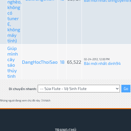
Bài mới nhất
dhnguyen8
nghèo,
:
không
có
tuner
E,
không
máy
tính)
Giúp
mình
cây
02-24-2012, 12:00 PM
DangHocThoiSao
18
65,522
Bài mới nhất
dinh94
sáo
:
thủy
tinh
Di chuyển nhanh:
Những người đang xem chủ đề này: 3 khách
TRANG CHỦ