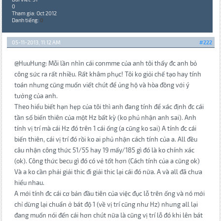
0
Tham gia: Oct 2012
Danh tiếng:
0
05-11-2013, 11:12 AM
#222
@HuuHung: Mỗi lần nhìn cái conmme của anh tôi thấy đc anh bỏ
công sức ra rất nhiều. Rất khâm phục! Tôi ko giỏi chế tạo hay tính
toán nhưng cũng muốn viết chút để ủng hộ và hòa đồng với ý
tưởng của anh.
Theo hiểu biết hạn hẹp của tôi thì anh đang tính để xác định đc cái
tần số biến thiên của một Hz bất kỳ (ko phủ nhận anh sai). Anh
tính vị trí mà cái Hz đó trên 1 cái ống (a cũng ko sai) A tính đc cái
biến thiên, cái vị trí đó rồi ko ai phủ nhận cách tính của a. All đều
câu nhận công thức 51/55 hay 19 mấy/185 gì đó là ko chính xác
(ok). Công thức becu gì đó có vẻ tốt hơn (Cách tính của a cũng ok)
Và a ko cần phải giải thic đi giải thic lại cái đó nữa. A và all đã chưa
hiểu nhau.
A mới tính đc cái cơ bản đầu tiên của việc đục lỗ trên ống và nó mới
chỉ dừng lại chuẩn ở bát độ 1 (về vị trí cũng như Hz) nhưng all lại
đang muốn nói đến cái hơn chút nữa là cũng vị trí lỗ đó khi lên bát