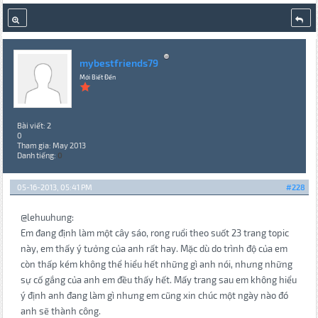
mybestfriends79
Mới Biết Đến
Bài viết: 2
0
Tham gia: May 2013
Danh tiếng:
0
05-16-2013, 05:41 PM
#228
@lehuuhung:
Em đang định làm một cây sáo, rong ruổi theo suốt 23 trang topic
này, em thấy ý tưởng của anh rất hay. Mặc dù do trình độ của em
còn thấp kém không thể hiểu hết những gì anh nói, nhưng những
sự cố gắng của anh em đều thấy hết. Mấy trang sau em không hiểu
ý định anh đang làm gì nhưng em cũng xin chúc một ngày nào đó
anh sẽ thành công.