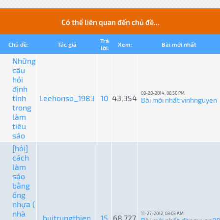
Có thể liên quan đến chủ đề...
Trả
Chủ đề:
Tác giả
Xem:
Bài mới nhất
lời:
Những
câu
hỏi
định
08-28-2014, 08:50 PM
tính
Leehonso_1983
10
43,354
Bài mới nhất
vinhnguyen
:
trong
làm
tiêu
sáo
[hỏi]
cách
làm
sáo
bằng
ống
nhựa (
nhà
11-27-2012, 03:03 AM
buitrungthien
15
68,727