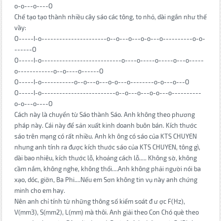
o-o---o----O
Chế tạo tạo thành nhiều cây sáo các tông, to nhỏ, dài ngắn như thế
vầy:
O-----I-o----------------------o--o---o---o-o---o----------o-o-
------O
O-----I-o---------------------------o----o-----o-----o---o-----
o------------o--o----o------O
O-----I-o-----------o--o---o---o-o---o--------o-o---o---O
O-----I-o-------------------------o--o---o---o-o---o----------
o-o---o----O
Cách này là chuyển từ Sáo thành Sáo. Anh không theo phương
pháp này. Cái này để sản xuất kinh doanh buôn bán. Kích thước
sáo trên mạng có rất nhiều. Anh kh ông có sáo của KTS CHUYEN
nhưng anh tính ra được kích thước sáo của KTS CHUYEN, tông gì,
dài bao nhiêu, kích thước lỗ, khoảng cách lỗ..... Không sờ, không
cầm nắm, không nghe, không thổi....Anh không phải người nói ba
xạo, dóc, giỡn, Ba Phi....Nếu em Sơn không tin vụ này anh chứng
minh cho em hay.
Nên anh chỉ tính từ những thông số kiểm soát đ ư ợc F(Hz),
V(mm3), S(mm2), L(mm) mà thôi. Anh giải theo Con Chó què theo