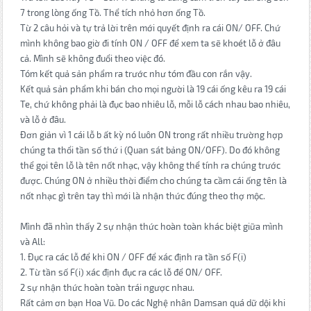
7 trong lòng ống Tồ. Thể tích nhỏ hơn ống Tồ.
Từ 2 câu hỏi và tự trả lời trên mới quyết định ra cái ON/ OFF. Chứ
mình không bao giờ đi tính ON / OFF để xem ta sẽ khoét lỗ ở đâu
cả. Mình sẽ không đuổi theo việc đó.
Tóm kết quả sản phẩm ra trước như tóm đầu con rắn vậy.
Kết quả sản phẩm khi bán cho mọi người là 19 cái ống kêu ra 19 cái
Te, chứ không phải là đục bao nhiêu lỗ, mỗi lỗ cách nhau bao nhiêu,
và lỗ ở đâu.
Đơn giản vì 1 cái lỗ b ất kỳ nó luôn ON trong rất nhiều trường hợp
chúng ta thổi tần số thứ i (Quan sát bảng ON/OFF). Do đó không
thể gọi tên lỗ là tên nốt nhạc, vậy không thể tính ra chúng trước
được. Chúng ON ở nhiều thời điểm cho chúng ta cầm cái ống tên là
nốt nhạc gì trên tay thì mới là nhận thức đúng theo thợ mộc.
Mình đã nhìn thấy 2 sự nhận thức hoàn toàn khác biệt giữa mình
và All:
1. Đục ra các lỗ để khi ON / OFF để xác định ra tần số F(i)
2. Từ tần số F(i) xác định đục ra các lỗ để ON/ OFF.
2 sự nhận thức hoàn toàn trái ngược nhau.
Rất cảm ơn bạn Hoa Vũ. Do các Nghệ nhân Damsan quá dữ dội khi