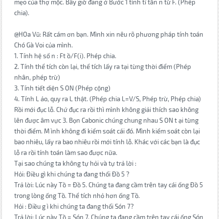
mẹo của thợ mộc. Bây giờ đang ở Bước 1 tính tỉ tần n từ F. (Phép
chia).
@HOa Vũ: Rất cám ơn bạn. Mình xin nêu rõ phương pháp tính toán
Chó Gà Voi của mình.
1. Tính hệ số n : Ft ồ/F(i). Phép chia.
2. Tính thể tích còn lại, thể tích lấy ra tại từng thời điểm (Phép
nhân, phép trừ)
3. Tính tiết diện S ON (Phép cộng)
4. Tính L ảo, quy ra L thật. (Phép chia L=V/S, Phép trừ, Phép chia)
Rồi mới đục lỗ. Chứ đục ra rồi thì mình không giải thích sao không
lên được âm vực 3. Bọn Cabonic chúng chung nhau S ON t ại từng
thời điểm. M ình không đi kiểm soát cái đó. Mình kiểm soát còn lại
bao nhiêu, lấy ra bao nhiêu rồi mới tính lỗ. Khác với các bạn là đục
lỗ ra rồi tính toán làm sao được nữa.
Tại sao chúng ta không tự hỏi và tự trả lời :
Hỏi: Điều gì khi chúng ta đang thổi Đồ 5 ?
Trả lời: Lúc này Tồ = Đồ 5. Chúng ta đang cầm trên tay cái ống Đồ 5
trong lòng ống Tồ. Thể tích nhỏ hơn ống Tồ.
Hỏi : Điều g ì khi chúng ta đang thổi Són 7?
Trả lời: Lúc này Tồ = Són 7. Chúng ta đang cầm trên tay cái ống Són