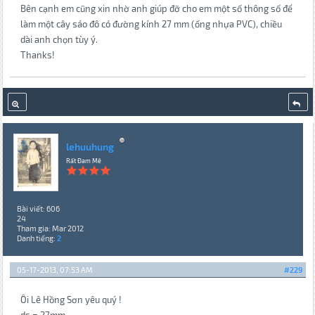
Bên cạnh em cũng xin nhờ anh giúp đỡ cho em một số thông số để
làm một cây sáo đô có đường kính 27 mm (ống nhựa PVC), chiều
dài anh chọn tùy ý.
Thanks!
lehuuhung
Rất Đam Mê
Bài viết: 606
24
Tham gia: Mar 2012
Danh tiếng:
2
05-17-2013, 07:53 AM
#229
Ôi Lê Hồng Sơn yêu quý !