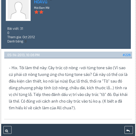
HOAVũ
Mới Đam Mê
Bài viết: 31
0
Tham gia: Oct 2012
Danh tiếng:
0
05-14-2013, 10:06 PM
#226
- Hix. Tôi làm thế này: Cây trúc cỡ nòng ~với từng tone sáo (Vì sao
cứ phải cỡ nòng tương ứng cho từng tone sáo? Cái này có thể coi là
điều kiện cần thiết, ko nói lại nữa) Đục lỗ thổi, thổi ra "Tồ" sau đó
dùng phương pháp tính (cỡ nòng, chiều dài, kích thước lỗ...) tính ra
vị chí từng lỗ. Tiếp theo đánh dấu vị trí vào cây trúc "tồ" đó. Đại khái
là thế. Có đúng với cách anh cho cây trúc vào tủ ko ạ. (K biết a đã
tìm hiểu kĩ về cách làm của All chưa?).