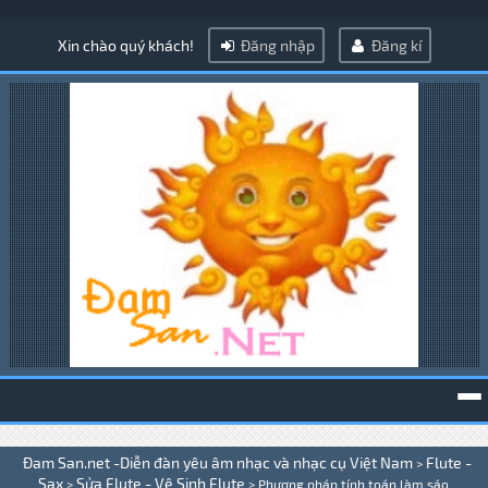
Xin chào quý khách!
Đăng nhập
Đăng kí
To
Đam San.net -Diễn đàn yêu âm nhạc và nhạc cụ Việt Nam
Flute -
>
na
Sax
Sửa Flute - Vệ Sinh Flute
>
>
Phương pháp tính toán làm sáo .