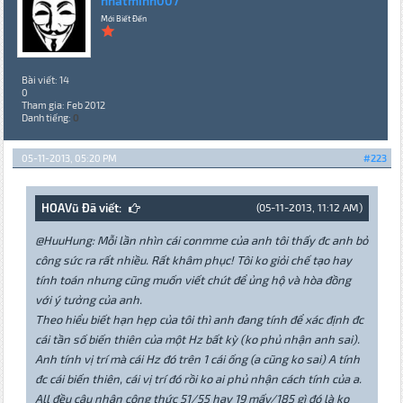
nhatminh007
Mới Biết Đến
Bài viết: 14
0
Tham gia: Feb 2012
Danh tiếng:
0
05-11-2013, 05:20 PM
#223
HOAVũ Đã viết:
(05-11-2013, 11:12 AM)
@HuuHung: Mỗi lần nhìn cái conmme của anh tôi thấy đc anh bỏ
công sức ra rất nhiều. Rất khâm phục! Tôi ko giỏi chế tạo hay
tính toán nhưng cũng muốn viết chút để ủng hộ và hòa đồng
với ý tưởng của anh.
Theo hiểu biết hạn hẹp của tôi thì anh đang tính để xác định đc
cái tần số biến thiên của một Hz bất kỳ (ko phủ nhận anh sai).
Anh tính vị trí mà cái Hz đó trên 1 cái ống (a cũng ko sai) A tính
đc cái biến thiên, cái vị trí đó rồi ko ai phủ nhận cách tính của a.
All đều câu nhận công thức 51/55 hay 19 mấy/185 gì đó là ko