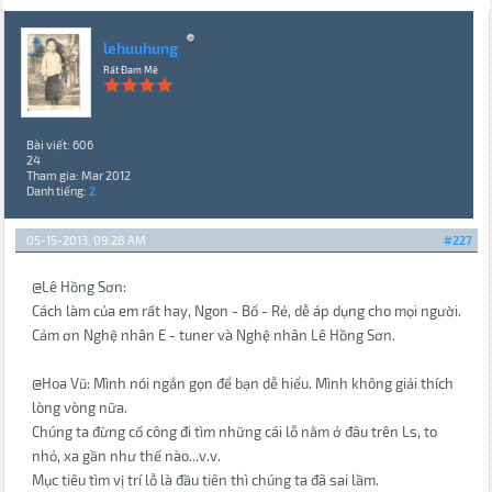
lehuuhung
Rất Đam Mê
Bài viết: 606
24
Tham gia: Mar 2012
Danh tiếng:
2
05-15-2013, 09:28 AM
#227
@Lê Hồng Sơn:
Cách làm của em rất hay, Ngon - Bổ - Rẻ, dễ áp dụng cho mọi người.
Cảm ơn Nghệ nhân E - tuner và Nghệ nhân Lê Hồng Sơn.
@Hoa Vũ: Mình nói ngắn gọn để bạn dễ hiểu. Mình không giải thích
lòng vòng nữa.
Chúng ta đừng cố công đi tìm những cái lỗ nằm ở đâu trên Ls, to
nhỏ, xa gần như thế nào...v.v.
Mục tiêu tìm vị trí lỗ là đầu tiên thì chúng ta đã sai lầm.