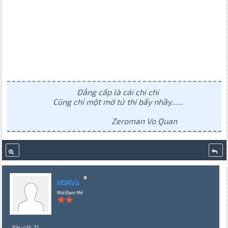
Đẳng cấp là cái chi chi
Cũng chỉ một mớ tử thi bấy nhầy......
Zeroman Vo Quan
HOAVũ
Mới Đam Mê
Bài viết: 31