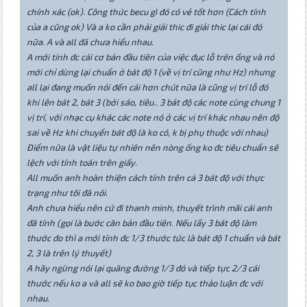
chính xác (ok). Công thức becu gì đó có vẻ tốt hơn (Cách tính
của a cũng ok) Và a ko cần phải giải thic đi giải thic lại cái đó
nữa. A và all đã chưa hiểu nhau.
A mới tính đc cái cơ bản đầu tiên của việc đục lỗ trên ống và nó
mới chỉ dừng lại chuẩn ở bát độ 1 (về vị trí cũng như Hz) nhưng
all lại đang muốn nói đến cái hơn chút nữa là cũng vị trí lỗ đó
khi lên bát 2, bát 3 (bởi sáo, tiêu.. 3 bát độ các note cùng chung 1
vị trí, với nhạc cụ khác các note nó ở các vị trí khác nhau nên độ
sai về Hz khi chuyển bát độ là ko có, k bị phụ thuộc với nhau)
Điểm nữa là vật liệu tự nhiên nên nòng ống ko đc tiêu chuẩn sẽ
lệch với tính toán trên giấy.
All muốn anh hoàn thiện cách tính trên cả 3 bát độ với thực
trạng như tôi đã nói.
Anh chưa hiểu nên cứ đi thanh minh, thuyết trình mãi cái anh
đã tính (gọi là bước căn bản đầu tiên. Nếu lấy 3 bát độ làm
thước đo thì a mới tính đc 1/3 thước tức là bát độ 1 chuẩn và bát
2, 3 là trên lý thuyết)
A hãy ngừng nói lại quãng đường 1/3 đó và tiếp tực 2/3 cái
thước nếu ko a và all sẽ ko bao giờ tiếp tục thảo luận đc với
nhau.