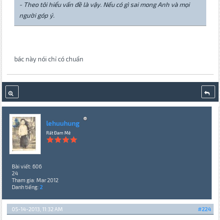
- Theo tôi hiểu vấn đề là vậy. Nếu có gì sai mong Anh và mọi
người góp ý.
bác này nói chỉ có chuẩn
lehuuhung
Rất Đam Mê
Bài viết: 606
24
Tham gia: Mar 2012
Danh tiếng:
2
05-14-2013, 11:32 AM
#224