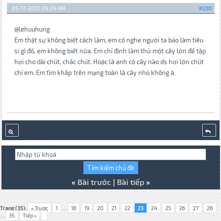
05-17-2013, 09:24 AM
#230
@lehuuhung
Em thật sự không biết cách làm, em có nghe người ta bảo làm tiêu
si gì đó, em không biết nữa. Em chỉ định làm thử một cây lớn để tập
hơi cho dài chút, chắc chút. Hoặc là anh có cây nào ds hơi lớn chút
chỉ em. Em tìm khắp trên mạng toàn là cây nhỏ không à.
«
Bài trước
|
Bài tiếp
»
Trang (35):
« Trước
1
...
18
19
20
21
22
23
24
25
26
27
28
...
35
Tiếp »