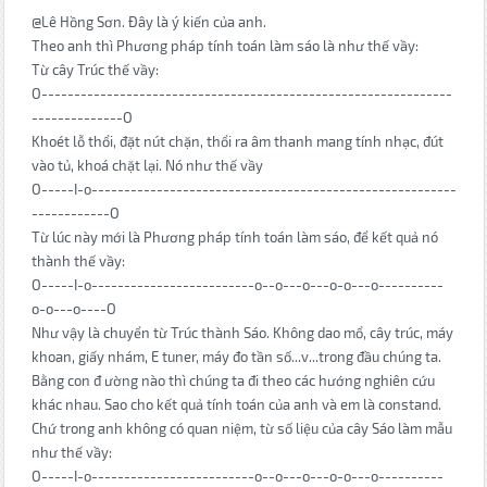
@Lê Hồng Sơn. Đây là ý kiến của anh.
Theo anh thì Phương pháp tính toán làm sáo là như thế vầy:
Từ cây Trúc thế vầy:
O---------------------------------------------------------------
--------------O
Khoét lỗ thổi, đặt nút chặn, thổi ra âm thanh mang tính nhạc, đút
vào tủ, khoá chặt lại. Nó như thế vầy
O-----I-o--------------------------------------------------------
------------O
Từ lúc này mới là Phương pháp tính toán làm sáo, để kết quả nó
thành thế vầy:
O-----I-o-------------------------o--o---o---o-o---o----------
o-o---o----O
Như vậy là chuyển từ Trúc thành Sáo. Không dao mổ, cây trúc, máy
khoan, giấy nhám, E tuner, máy đo tần số...v...trong đầu chúng ta.
Bằng con đ ường nào thì chúng ta đi theo các hướng nghiên cứu
khác nhau. Sao cho kết quả tính toán của anh và em là constand.
Chứ trong anh không có quan niệm, từ số liệu của cây Sáo làm mẫu
như thế vầy:
O-----I-o-------------------------o--o---o---o-o---o----------