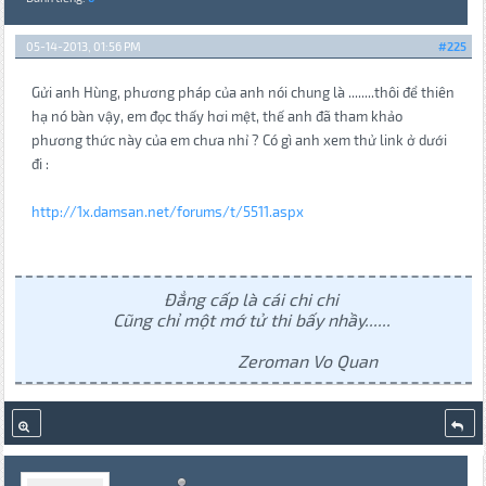
05-14-2013, 01:56 PM
#225
Gửi anh Hùng, phương pháp của anh nói chung là ........thôi để thiên
hạ nó bàn vậy, em đọc thấy hơi mệt, thế anh đã tham khảo
phương thức này của em chưa nhỉ ? Có gì anh xem thử link ở dưới
đi :
http://1x.damsan.net/forums/t/5511.aspx
Đẳng cấp là cái chi chi
Cũng chỉ một mớ tử thi bấy nhầy......
Zeroman Vo Quan