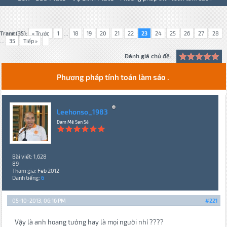
Trang (35):
« Trước
1
...
18
19
20
21
22
23
24
25
26
27
28
...
35
Tiếp »
Đánh giá chủ đề:
Phương pháp tính toán làm sáo .
Leehonso_1983
Đam Mê San Sẻ
Bài viết: 1,628
89
Tham gia: Feb 2012
Danh tiếng:
6
05-10-2013, 06:16 PM
#221
Vậy là anh hoang tưởng hay là mọi người nhỉ ????