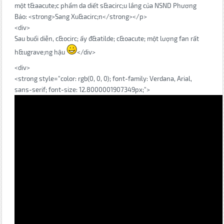
một t&aacute;c phẩm da diết s&acirc;u lắng của NSND Phương
Bảo: <strong>Sang Xu&acirc;n</strong></p>
<div>
Sau buổi diễn, c&ocirc; ấy đ&atilde; c&oacute; một lượng fan rất
h&ugrave;ng hậu
</div>
<div>
<strong style="color: rgb(0, 0, 0); font-family: Verdana, Arial,
sans-serif; font-size: 12.8000001907349px;">