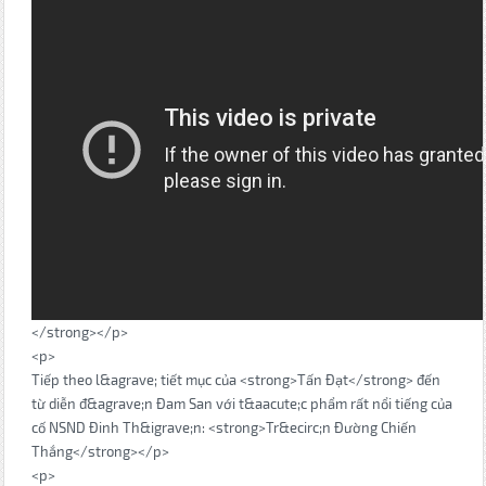
</strong></p>
<p>
Tiếp theo l&agrave; tiết mục của <strong>Tấn Đạt</strong> đến
từ diễn đ&agrave;n Đam San với t&aacute;c phẩm rất nổi tiếng của
cố NSND Đinh Th&igrave;n: <strong>Tr&ecirc;n Đường Chiến
Thắng</strong></p>
<p>