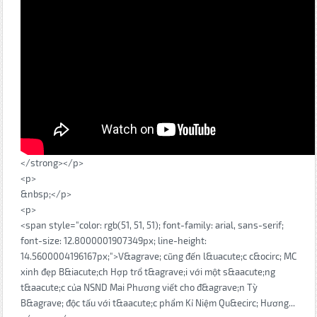
</strong></p>
<p>
&nbsp;</p>
<p>
<span style="color: rgb(51, 51, 51); font-family: arial, sans-serif;
font-size: 12.8000001907349px; line-height:
14.5600004196167px;">V&agrave; cũng đến l&uacute;c c&ocirc; MC
xinh đẹp B&iacute;ch Hợp trổ t&agrave;i với một s&aacute;ng
t&aacute;c của NSND Mai Phương viết cho đ&agrave;n Tỳ
B&agrave; độc tấu với t&aacute;c phẩm Kỉ Niệm Qu&ecirc; Hương...