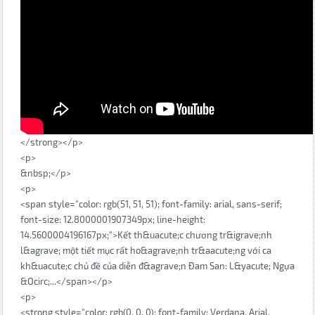
</strong></p>
<p>
&nbsp;</p>
<p>
<span style="color: rgb(51, 51, 51); font-family: arial, sans-serif;
font-size: 12.8000001907349px; line-height:
14.5600004196167px;">Kết th&uacute;c chương tr&igrave;nh
l&agrave; một tiết mục rất ho&agrave;nh tr&aacute;ng với ca
kh&uacute;c chủ đề của diễn đ&agrave;n Đam San: L&yacute; Ngựa
&Ocirc;...</span></p>
<p>
<strong style="color: rgb(0, 0, 0); font-family: Verdana, Arial,