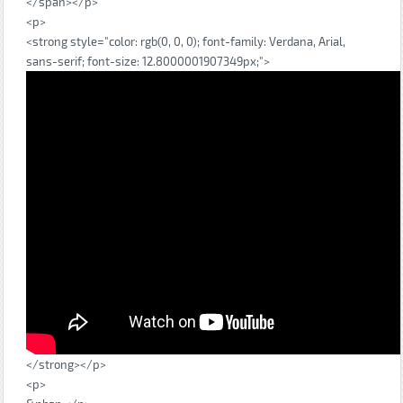
</span></p>
<p>
<strong style="color: rgb(0, 0, 0); font-family: Verdana, Arial,
sans-serif; font-size: 12.8000001907349px;">
</strong></p>
<p>