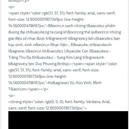
&nbsp;</p>
<p>
<span style="color: rgb(51, 51, 51); font-family: arial, sans-serif;
font-size: 12.8000001907349px; line-height:
14.5600004196167px;">B&ecirc;n cạnh những t&aacute;c phẩm
đương đại ch&uacute;ng ta cũng kh&ocirc;ng thể qu&ecirc;n những
giai điệu cổ nhạc được tr&igrave;nh b&agrave;y bởi c&aacute;c bạn
học sinh, sinh vi&ecirc;n Nhạc Viện... Đ&oacute; ch&iacute;nh
l&agrave; li&ecirc;n kh&uacute;c L&yacute; Con S&aacute;o -
Trăng Thu Dạ Kh&uacute;c - Vọng Kim Lang tr&igrave;nh
b&agrave;y bởi: Duy Phương,&nbsp;</span><span style="color:
rgb(51, 51, 51); font-family: arial, sans-serif; font-size:
12.8000001907349px; line-height:
14.5600004196167px;">Ho&agrave;i Vũ, Hữu Vinh, Minh
T&acirc;m</span></p>
<p>
<strong style="color: rgb(0, 0, 0); font-family: Verdana, Arial,
sans-serif; font-size: 12.8000001907349px;">