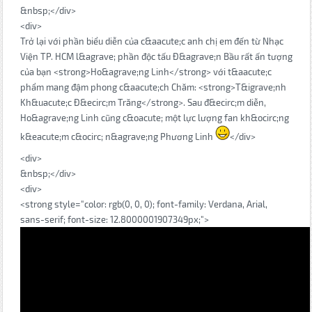
&nbsp;</div>
<div>
Trở lại với phần biểu diễn của c&aacute;c anh chị em đến từ Nhạc
Viện TP. HCM l&agrave; phần độc tấu Đ&agrave;n Bầu rất ấn tượng
của bạn <strong>Ho&agrave;ng Linh</strong> với t&aacute;c
phẩm mang đậm phong c&aacute;ch Chăm: <strong>T&igrave;nh
Kh&uacute;c Đ&ecirc;m Trăng</strong>. Sau đ&ecirc;m diễn,
Ho&agrave;ng Linh cũng c&oacute; một lực lượng fan kh&ocirc;ng
k&eacute;m c&ocirc; n&agrave;ng Phương Linh
</div>
<div>
&nbsp;</div>
<div>
<strong style="color: rgb(0, 0, 0); font-family: Verdana, Arial,
sans-serif; font-size: 12.8000001907349px;">