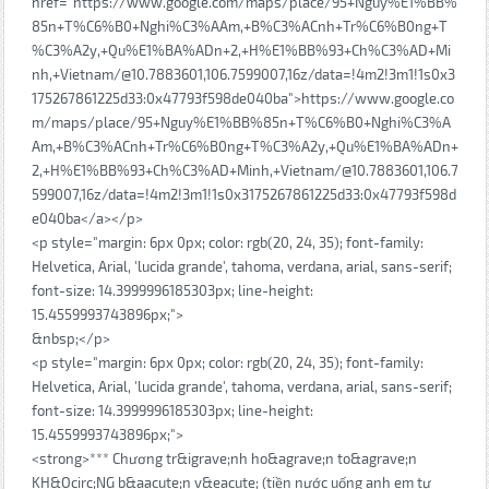
href="https://www.google.com/maps/place/95+Nguy%E1%BB%
85n+T%C6%B0+Nghi%C3%AAm,+B%C3%ACnh+Tr%C6%B0ng+T
%C3%A2y,+Qu%E1%BA%ADn+2,+H%E1%BB%93+Ch%C3%AD+Mi
nh,+Vietnam/@10.7883601,106.7599007,16z/data=!4m2!3m1!1s0x3
175267861225d33:0x47793f598de040ba">https://www.google.co
m/maps/place/95+Nguy%E1%BB%85n+T%C6%B0+Nghi%C3%A
Am,+B%C3%ACnh+Tr%C6%B0ng+T%C3%A2y,+Qu%E1%BA%ADn+
2,+H%E1%BB%93+Ch%C3%AD+Minh,+Vietnam/@10.7883601,106.7
599007,16z/data=!4m2!3m1!1s0x3175267861225d33:0x47793f598d
e040ba</a></p>
<p style="margin: 6px 0px; color: rgb(20, 24, 35); font-family:
Helvetica, Arial, 'lucida grande', tahoma, verdana, arial, sans-serif;
font-size: 14.3999996185303px; line-height:
15.4559993743896px;">
&nbsp;</p>
<p style="margin: 6px 0px; color: rgb(20, 24, 35); font-family:
Helvetica, Arial, 'lucida grande', tahoma, verdana, arial, sans-serif;
font-size: 14.3999996185303px; line-height:
15.4559993743896px;">
<strong>*** Chương tr&igrave;nh ho&agrave;n to&agrave;n
KH&Ocirc;NG b&aacute;n v&eacute; (tiền nước uống anh em tự