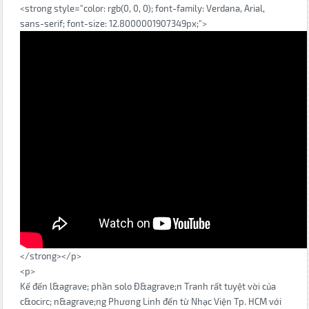
<strong style="color: rgb(0, 0, 0); font-family: Verdana, Arial,
sans-serif; font-size: 12.8000001907349px;">
</strong></p>
<p>
Kế đến l&agrave; phần solo Đ&agrave;n Tranh rất tuyệt vời của
c&ocirc; n&agrave;ng Phương Linh đến từ Nhạc Viện Tp. HCM với