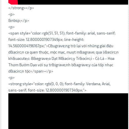
</strong></p>
<p>
&nbsp;</p>
<p>
<span style="color: rgb(51, 51, 51); font-family: arial, sans-serif;
font-size: 12.8000001907349px; line-height:
14.5600004196167px;">C&ugrave;ng trở lại với những giai điệu
d&acirc;n ca quen thuộc, mộc mạc, mượt m&agrave; qua li&ecirc;n
kh&uacute;c: B&egrave;o Dạt M&acirc;y Tr&ocirc;i - Cỏ Lả - Hoa
Thơm Bướm Dạo với sự tr&igrave;nh b&agrave;y của tốp nhạc
d&acirc;n tộc</span></p>
<p>
<strong style="color: rgb(0, 0, 0); font-family: Verdana, Arial,
sans-serif; font-size: 12.8000001907349px;">