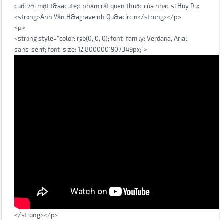
cuối với một t&aacute;c phẩm rất quen thuộc của nhạc sĩ Huy Du:
<strong>Anh Vẫn H&agrave;nh Qu&acirc;n</strong></p>
<p>
<strong style="color: rgb(0, 0, 0); font-family: Verdana, Arial,
sans-serif; font-size: 12.8000001907349px;">
</strong></p>