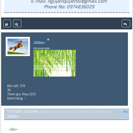
E-mail: nguyenquyet90@gmail.com
Phone No: 0974836029
Jibber
Administrator
Bài viết: 378
36
Tham gia: May 2012
Danh tiếng:
1
11-17-2014, 08:10 PM
#4
(Bài viết đã được chỉnh sửa: 11-17-2014, 10:29 PM {2} bởi
Jibber
.)
<div>