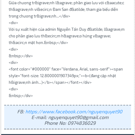
Giữa chương tr&igrave;nh l&agrave; phần giao lưu với c&aacute;c
th&agrave;nh vi&ecirc;n Đam San đ&atilde; tham gia biểu diễn
trong chương tr&igrave;nh...</div>
<div>
Với sự xuất hiện của admin Nguyễn Tấn Duy đ&atilde; l&agrave;m
cho phần giao lưu th&ecirc;m h&agrave;o hứng v&agrave;
th&acirc;n mật hơn.&nbsp;</div>
<div>
&nbsp;</div>
<div>
<font color="#000000" face="Verdana, Arial, sans-serif"><span
style="font-size: 12.8000001907349px;"><b>(đang cập nhật
h&igrave;nh ảnh...)</b></span></font></div>
<div>
&nbsp;</div>
FB:
https://www.facebook.com/nguyenquyet90
E-mail: nguyenquyet90@gmail.com
Phone No: 0974836029