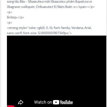
song tấu Bầu - S&aacute;o một t&aacute;c phẩm &quot;vui ơi
l&agrave; vui&quot;: Ch&uacute;t Kỉ Niệm Buồn :v</span></p>
<p>
&nbsp;</p>
<p>
<strong style="color: rgb(0, 0, 0); font-family: Verdana, Arial,
sans-serif; font-size: 12.8000001907349px;">