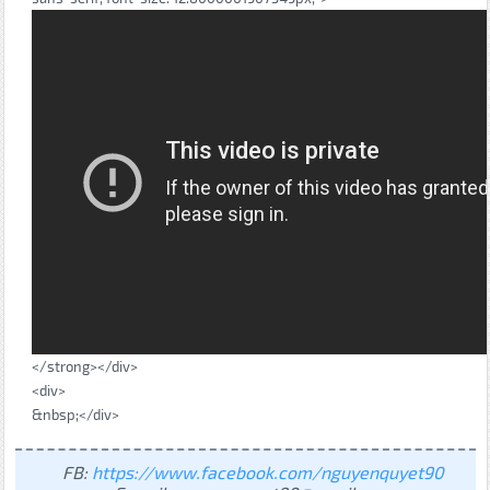
</strong></div>
<div>
&nbsp;</div>
FB:
https://www.facebook.com/nguyenquyet90