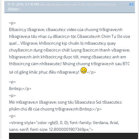
11-17-2014, 07:10 PM
#3
(Bài viết đã được chỉnh sửa: 11-19-2014, 06:55 PM {2} bởi
Jibber
.)
<p>
Đ&acirc;y l&agrave; c&aacute;c video của chương tr&igrave;nh
h&ograve;a tấu nhạc cụ d&acirc;n tộc C&aacute;nh Chim Tự Do vừa
qua!... V&igrave; kh&ocirc;ng kịp chuẩn bị m&aacute;y quay
chuy&ecirc;n dụng n&ecirc;n chất lượng &acirc;m thanh v&agrave;
h&igrave;nh ảnh kh&ocirc;ng được tốt, mong c&aacute;c anh em
th&ocirc;ng cảm nh&eacute;! Những chương tr&igrave;nh sau BTC
sẽ cố gắng khắc phục điều n&agrave;y!
</p>
<p>
&nbsp;</p>
<p>
Mở m&agrave;n l&agrave; song tấu S&aacute;o Sol t&aacute;c
phẩm chủ đề của chương tr&igrave;nh:&nbsp;</p>
<p>
<strong style="color: rgb(0, 0, 0); font-family: Verdana, Arial,
sans-serif; font-size: 12.8000001907349px;">