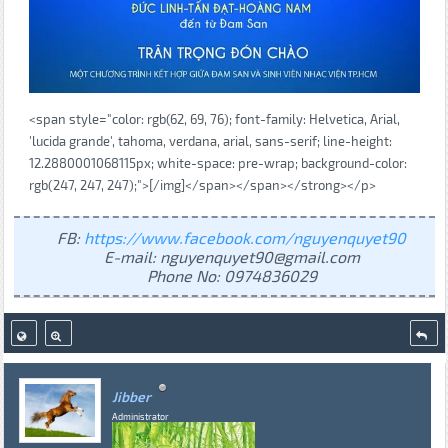
<span style="color: rgb(62, 69, 76); font-family: Helvetica, Arial,
'lucida grande', tahoma, verdana, arial, sans-serif; line-height:
12.2880001068115px; white-space: pre-wrap; background-color:
rgb(247, 247, 247);">[/img]</span></span></strong></p>
FB:
https://www.facebook.com/nguyenquyet90
E-mail: nguyenquyet90@gmail.com
Phone No: 0974836029
Jibber
Administrator