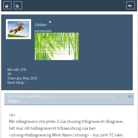
Jibber
Administrator
Bài viết: 378
36
Tham gia: May 2012
Danh tiếng:
1
11-17-2014, 10:46 PM
#5
(Bài viết đã được chỉnh sửa: 11-18-2014, 01:16 AM {2} bởi
Jibber
.)
<p>
Mở m&agrave;n cho phần 2 của chương tr&igrave;nh l&agrave;
tiết mục rất ho&agrave;nh tr&aacute;ng của bạn
<strong>Ho&agrave;ng Minh Nam</strong> - học sinh TC năm