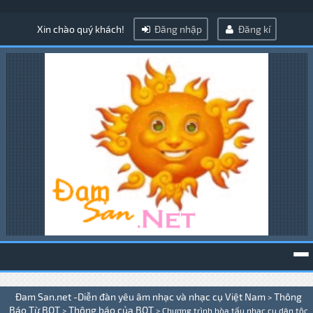
Xin chào quý khách!
Đăng nhập
Đăng kí
To
Đam San.net -Diễn đàn yêu âm nhạc và nhạc cụ Việt Nam
Thông
>
na
Báo Từ BQT
Thông báo của BQT
>
>
Chương trình hòa tấu nhạc cụ dân tộc