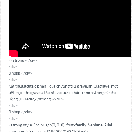
</strong></div>
<div>
&nbsp;</div>
<div>
Kết th&uacute;c phần 1 của chương tr&igrave;nh l&agrave; một
tiết mục h&ograve;a tấu rất vui tươi, phấn khởi: <strong>Chiều
Đồng Qu&ecirc;</strong></div>
<div>
&nbsp;</div>
<div>
<strong style="color: rgb(0, 0, 0); font-family: Verdana, Arial,
sans-serif; font-size: 12.8000001907349px;">