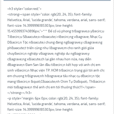
<h3 style="color:red;">
<strong><span style="color: rgb(20, 24, 35); font-family:
Helvetica, Arial, 'lucida grande', tahoma, verdana, arial, sans-serif;
font-size: 14.3999996185303px; line-height:
15.4559993743896px;">*** Để cổ vũ phong tr&agrave;o y&ecirc;u
Ti&ecirc;u S&aacute;o n&oacute;i ri&ecirc;ng v&agrave; Nhạc Cụ
D&acirc;n Tộc n&oacute;i chung đang ng&agrave;y c&agrave;ng
ph&aacute;t triển cũng như l&agrave;m cho ranh giới giữa
chuy&ecirc;n nghiệp v&agrave; nghiệp dư ng&agrave;y
c&agrave;ng x&iacute;ch lại gần nhau hơn nữa, nay diễn
đ&agrave;n Đam San lần đầu ti&ecirc;n kết hợp với anh chị em
sinh vi&ecirc;n Nhạc viện TP. HCM tr&acirc;n trọng gửi tới anh chị
em chương tr&igrave;nh h&ograve;a tấu nhạc cụ d&acirc;n tộc
mang t&ecirc;n &quot;C&aacute;nh Chim Tự Do&quot;. Th&acirc;n
mời to&agrave;n thể anh chị em tới thưởng thức!!!</span>
</strong></h3>
<p style="margin: 6px 0px; color: rgb(20, 24, 35); font-family:
Helvetica, Arial, 'lucida grande', tahoma, verdana, arial, sans-serif;
font-size: 14.3999996185303px; line-height: