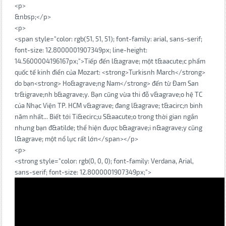
<p>
&nbsp;</p>
<p>
<span style="color: rgb(51, 51, 51); font-family: arial, sans-serif;
font-size: 12.8000001907349px; line-height:
14.5600004196167px;">Tiếp đến l&agrave; một t&aacute;c phẩm
quốc tế kinh điển của Mozart: <strong>Turkisnh March</strong>
do bạn<strong> Ho&agrave;ng Nam</strong> đến từ Đam San
tr&igrave;nh b&agrave;y. Bạn cũng vừa thi đỗ v&agrave;o hệ TC
của Nhạc Viện TP. HCM v&agrave; đang l&agrave; t&acirc;n binh
năm nhất... Biết tới Ti&ecirc;u S&aacute;o trong thời gian ngắn
nhưng bạn đ&atilde; thể hiện được b&agrave;i n&agrave;y cũng
l&agrave; một nổ lực rất lớn</span></p>
<p>
<strong style="color: rgb(0, 0, 0); font-family: Verdana, Arial,
sans-serif; font-size: 12.8000001907349px;">