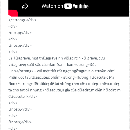
</strong></div>
<div>
&nbsp;</div>
<div>
&nbsp;</div>
<div>
Lại l&agrave; một th&agrave;nh vi&ecirc;n k&igrave; cựu
v&agrave; xuất sắc của Đam San - bạn <strong>Đức
Linh</strong> - với một tiết rất ngọt ng&agrave;o, truyền cảm!
Phần độc tấu t&aacute;c phẩm <strong>Hương T&oacute;c Mạ
Non</strong> đ&atilde; để lại những cảm x&uacute;c kh&oacute;
tả cho tất cả những kh&aacute;n giả của đ&ecirc;m diễn h&ocirc;m
đ&oacute;!</div>
<div>
&nbsp;</div>
<div>
&nbsp;</div>
<div>