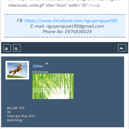
mbaressed_smile.gif" title="blush" width="20" /></p>
FB:
https://www.facebook.com/nguyenquyet90
E-mail: nguyenquyet90@gmail.com
Phone No: 0974836029
Jibber
Administrator
Bài viết: 378
36
Tham gia: May 2012
Danh tiếng:
1