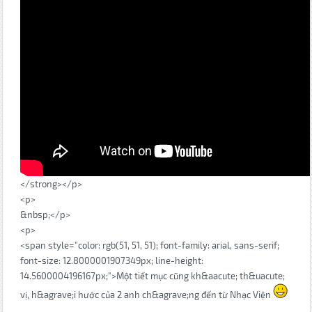
</strong></p>
<p>
&nbsp;</p>
<p>
<span style="color: rgb(51, 51, 51); font-family: arial, sans-serif;
font-size: 12.8000001907349px; line-height:
14.5600004196167px;">Một tiết mục cũng kh&aacute; th&uacute;
vị, h&agrave;i hước của 2 anh ch&agrave;ng đến từ Nhạc Viện