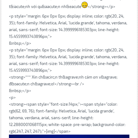
t&iacute;nh với qu&aacute;n nh&eacute
</strong></p>
<p style="margin: 6px 0px 0px; display: inline; color: rgb(20, 24,
35); font-family: Helvetica, Arial, 'lucida grande', tahoma, verdana,
arial, sans-serif; font-size: 14.3999996185303px; line-height:
15.4559993743896px;">
&nbsp;</p>
<p style="margin: 6px 0px 0px; display: inline; color: rgb(20, 24,
35); font-family: Helvetica, Arial, 'lucida grande', tahoma, verdana,
arial, sans-serif; font-size: 14.3999996185303px; line-height:
15.4559993743896px;">
<strong>*** Xin ch&acirc;n th&agrave;nh cảm ơn v&agrave;
đ&oacute;n ch&agrave;o!</strong><br />
&nbsp;</p>
<p>
<strong><span style="font-size:14px;"><span style="color:
rgb(62, 69, 76); font-family: Helvetica, Arial, 'lucida grande',
tahoma, verdana, arial, sans-serif; line-height:
12.2880001068115px; white-space: pre-wrap; background-color:
rgb(247, 247, 247);">[img]</span>