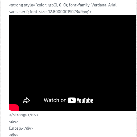
<strong style="color: rgb(0, 0, 0); font-family: Verdana, Arial,
sans-serif; font-size: 12.8000001907349px;">
</strong></div>
<div>
&nbsp;</div>
<div>