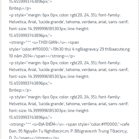
15.4559993743896px;">
&nbsp;</p>
<p style="margin: 6px 0px; color: rgb(20, 24, 35); font-family:
Helvetica, Arial, 'lucida grande', tahoma, verdana, arial, sans-serif;
font-size: 14.3999996185303px; line-height:
15.4559993743896px;">
<strong>*** <u>THỜI GIAN</u>: <span
style="color:#ff0000;">19h30 thứ 4 ng&agrave;y 29 th&aacute;ng
10 năm 2014</span></strong></p>
<p style="margin: 6px 0px; color: rgb(20, 24, 35); font-family:
Helvetica, Arial, 'lucida grande', tahoma, verdana, arial, sans-serif;
font-size: 14.3999996185303px; line-height:
15.4559993743896px;">
&nbsp;</p>
<p style="margin: 6px 0px; color: rgb(20, 24, 35); font-family:
Helvetica, Arial, 'lucida grande', tahoma, verdana, arial, sans-serif;
font-size: 14.3999996185303px; line-height:
15.4559993743896px;">
<strong>*** <u>ĐỊA ĐIỂM</u>: <span style="color:#ff0000;">cafe
Đan, 95 Nguyễn Tư Nghi&ecirc;m, P. B&igrave;nh Trưng T&acirc;y,
Q. 2</span></strong></p>