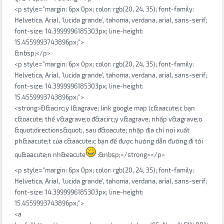
<p style="margin: 6px 0px; color: rgb(20, 24, 35); font-family:
Helvetica, Arial, 'lucida grande', tahoma, verdana, arial, sans-serif;
font-size: 14.3999996185303px; line-height:
15.4559993743896px;">
&nbsp;</p>
<p style="margin: 6px 0px; color: rgb(20, 24, 35); font-family:
Helvetica, Arial, 'lucida grande', tahoma, verdana, arial, sans-serif;
font-size: 14.3999996185303px; line-height:
15.4559993743896px;">
<strong>Đ&acirc;y l&agrave; link google map (c&aacute;c bạn
c&oacute; thể v&agrave;o đ&acirc;y v&agrave; nhấp v&agrave;o
&quot;directions&quot;, sau đ&oacute; nhập địa chỉ nơi xuất
ph&aacute;t của c&aacute;c bạn để được hướng dẫn đường đi tới
qu&aacute;n nh&eacute
:&nbsp;</strong></p>
<p style="margin: 6px 0px; color: rgb(20, 24, 35); font-family:
Helvetica, Arial, 'lucida grande', tahoma, verdana, arial, sans-serif;
font-size: 14.3999996185303px; line-height:
15.4559993743896px;">
<a