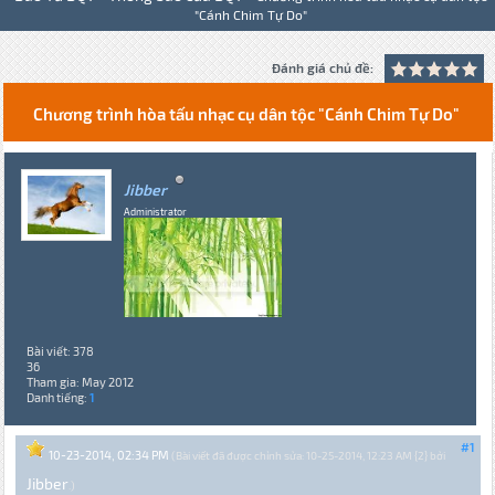
"Cánh Chim Tự Do"
Đánh giá chủ đề:
Chương trình hòa tấu nhạc cụ dân tộc "Cánh Chim Tự Do"
Jibber
Administrator
Bài viết: 378
36
Tham gia: May 2012
Danh tiếng:
1
#1
10-23-2014, 02:34 PM
(Bài viết đã được chỉnh sửa: 10-25-2014, 12:23 AM {2} bởi
Jibber
.)