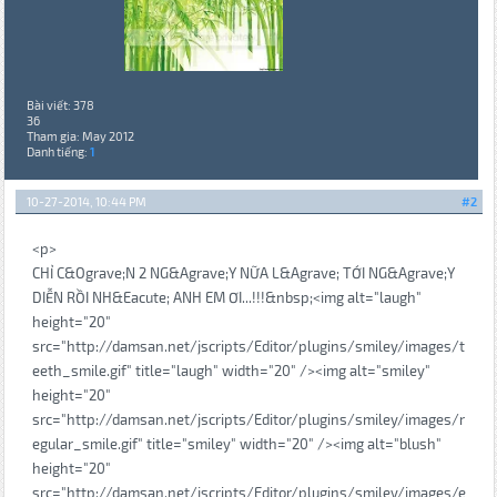
Bài viết: 378
36
Tham gia: May 2012
Danh tiếng:
1
10-27-2014, 10:44 PM
#2
<p>
CHỈ C&Ograve;N 2 NG&Agrave;Y NỮA L&Agrave; TỚI NG&Agrave;Y
DIỄN RỒI NH&Eacute; ANH EM ƠI...!!!&nbsp;<img alt="laugh"
height="20"
src="http://damsan.net/jscripts/Editor/plugins/smiley/images/t
eeth_smile.gif" title="laugh" width="20" /><img alt="smiley"
height="20"
src="http://damsan.net/jscripts/Editor/plugins/smiley/images/r
egular_smile.gif" title="smiley" width="20" /><img alt="blush"
height="20"
src="http://damsan.net/jscripts/Editor/plugins/smiley/images/e