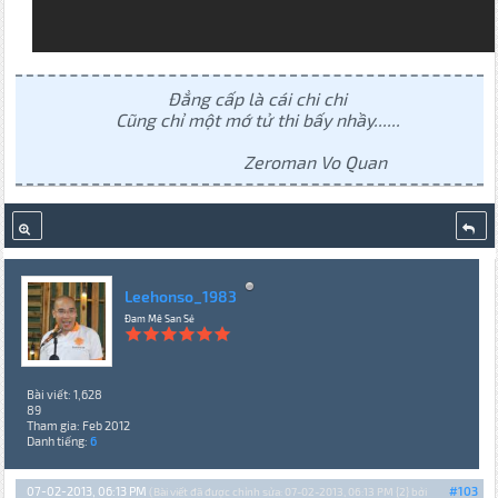
Đẳng cấp là cái chi chi
Cũng chỉ một mớ tử thi bấy nhầy......
Zeroman Vo Quan
Leehonso_1983
Đam Mê San Sẻ
Bài viết: 1,628
89
Tham gia: Feb 2012
Danh tiếng:
6
07-02-2013, 06:13 PM
#103
(Bài viết đã được chỉnh sửa: 07-02-2013, 06:13 PM {2} bởi