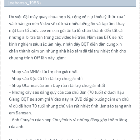
Leehonso_1983
.)
Do việc đặt máy quay chưa hợp lý, cộng với sự thiếu ý thức của 1
vài khán giả nên Video sẽ có khá nhiều tiếng ồn và tạp âm, thay
mặt ban tổ chức Lee em xin gửi lời tạ lỗi chân thành đến tất cả
những ai bị tra tấn trong các video kể trên. Năm sau BTC sẽ rút
kinh nghiệm sâu sắc lần này, nhân đây BQT diễn đàn cũng xin
chân thành cảm ơn những nhà hảo tâm đã tài trợ nhiệt tình cho
chương trình Off lần này, gồm :
- Shop sáo MHM : tài trợ cho giải nhất
- Shop sáo Độc Cô tử : tài trợ cho giải nhì
- Shop OCarina của anh Duy rùa : tài trợ cho giải nhất
- Những cây sáo đáng quý của của chú Bôn (70 tuổi) ở dưới Hậu
Giang, BQT sẽ sớm ghi Video này ra DVD để gửi xuống cảm ơn chú,
vì dù đã hơn 70 tuổi nhưng chú vẫn rất nhiệt tình làm sáo tặng anh
em Đamsan.
- Anh Chuyên của shop Chuyênkts vì những đóng góp thầm lặng
của anh.