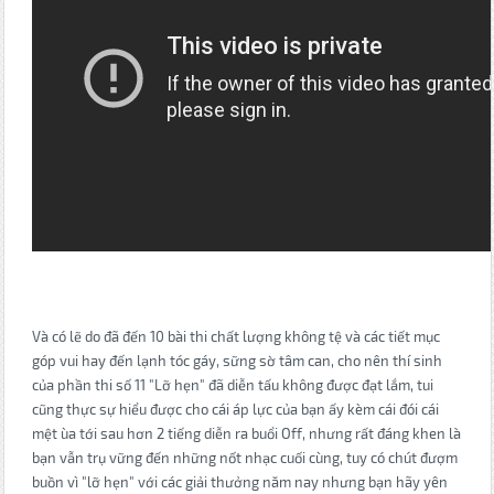
Và có lẽ do đã đến 10 bài thi chất lượng không tệ và các tiết mục
góp vui hay đến lạnh tóc gáy, sững sờ tâm can, cho nên thí sinh
của phần thi số 11 "Lỡ hẹn" đã diễn tấu không được đạt lắm, tui
cũng thực sự hiểu được cho cái áp lực của bạn ấy kèm cái đói cái
mệt ùa tới sau hơn 2 tiếng diễn ra buổi Off, nhưng rất đáng khen là
bạn vẫn trụ vững đến những nốt nhạc cuối cùng, tuy có chút đượm
buồn vì "lỡ hẹn" với các giải thưởng năm nay nhưng bạn hãy yên