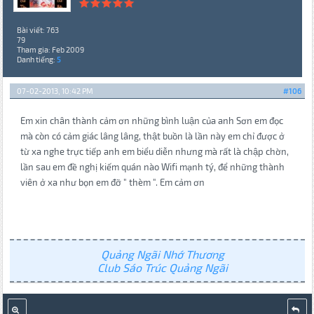
Bài viết: 763
79
Tham gia: Feb 2009
Danh tiếng:
5
07-02-2013, 10:42 PM
#106
Em xin chân thành cảm ơn những bình luận của anh Sơn em đọc
mà còn có cảm giác lâng lâng, thật buồn là lần này em chỉ được ở
từ xa nghe trực tiếp anh em biểu diễn nhưng mà rất là chập chờn,
lần sau em đề nghị kiếm quán nào Wifi mạnh tý, để những thành
viên ở xa như bọn em đỡ " thèm ". Em cảm ơn
Quảng Ngãi Nhớ Thương
Club Sáo Trúc Quảng Ngãi