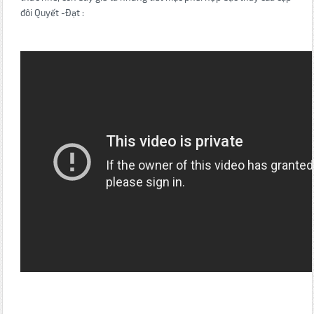
đôi Quyết -Đạt :