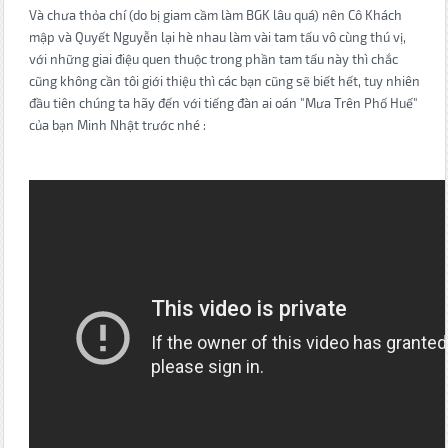
Và chưa thỏa chí (do bị giam cầm làm BGK lâu quá) nên Cô Khách
mập và Quyết Nguyễn lại hè nhau làm vài tam tấu vô cùng thú vị,
với những giai điệu quen thuộc trong phần tam tấu này thì chắc
cũng không cần tôi giới thiệu thì các bạn cũng sẽ biết hết, tuy nhiên
đầu tiên chúng ta hãy đến với tiếng đàn ai oán "Mưa Trên Phố Huế"
của bạn Minh Nhật trước nhé :