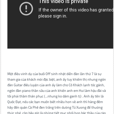
Một điều vinh dự của buổi Off sinh nhật diễn đàn lần thứ 7 là sự
tham gia của khách mời đặc biệt, anh ấy tuy khiếm thị nhưng ngón
đàn Guitar điêu luyện của anh ấy làm cho Cô Khách lạnh tóc gánh,
ngón đàn piano thần sầu của anh khiến anh em Hui làm hậu đài và
tôi phải thầm thán phục (...nhưng ko dám ganh tị) . Anh ấy tên là
Quốc Đạt, nếu các bạn muốn biết nhiều hơn về anh thì hàng đêm
hãy đến quán Cà Phê đen trắng trên dường Tú Xương để thưởng
thức nhé, còn bây giờ là những tiết mục phối hợp bậc thầy của cặp