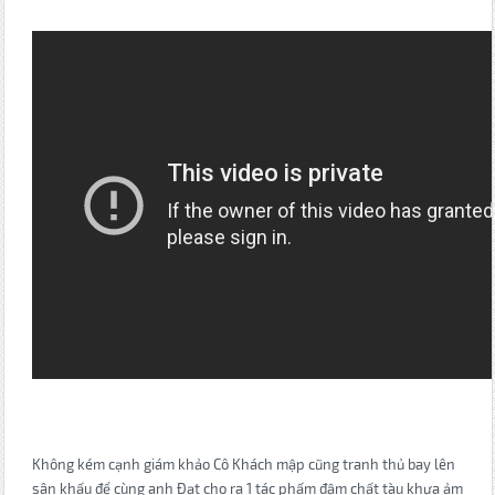
Không kém cạnh giám khảo Cô Khách mập cũng tranh thủ bay lên
sân khấu để cùng anh Đạt cho ra 1 tác phấm đậm chất tàu khựa ảm