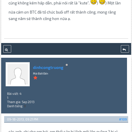
cũng không kém hấp dẫn, phải nói rất là "kute".
)
) Một lần
nữa cám ơn BTC đã tổ chức buổi off rất thành công, mong rằng
sang năm sẽ thành công hơn nữa ạ.
dinhcongtruong
Mới Biết Đến
Bài viết: 4
1
Tham gia: Sep 2013
Danh tiếng:
0
09-18-2013, 09:21 PM
#109
các anh, chị cho em hỏi. em thổi sáo bi lệch môi lên quãng 2 bị xì.