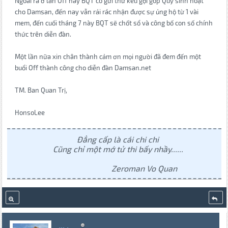
Ngoài ra ở lần Off này BQT có gửi thư kêu gọi góp Quỹ sinh hoạt
cho Damsan, đến nay vẫn rải rác nhận được sự ủng hộ từ 1 vài
mem, đến cuối tháng 7 này BQT sẽ chốt sổ và công bố con số chính
thức trên diễn đàn.
Một lần nữa xin chân thành cảm ơn mọi người đã đem đến một
buổi Off thành công cho diễn đàn Damsan.net
TM. Ban Quan Trị,
HonsoLee
Đẳng cấp là cái chi chi
Cũng chỉ một mớ tử thi bấy nhầy......
Zeroman Vo Quan