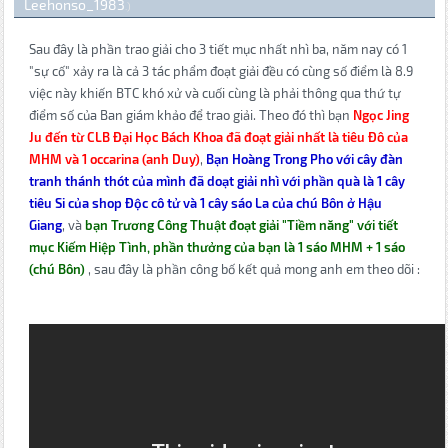
Leehonso_1983
.)
Sau đây là phần trao giải cho 3 tiết mục nhất nhì ba, năm nay có 1
"sự cố" xảy ra là cả 3 tác phẩm đoạt giải đều có cùng số điểm là 8.9
việc này khiến BTC khó xử và cuối cùng là phải thông qua thứ tự
điểm số của Ban giám khảo để trao giải. Theo đó thì bạn
Ngọc Jing
Ju đến từ CLB Đại Học Bách Khoa đã đoạt giải nhất là tiêu Đô của
MHM và 1 occarina (anh Duy)
,
Bạn Hoàng Trong Pho với cây đàn
tranh thánh thót của mình đã doạt giải nhì với phần quà là 1 cây
tiêu Si của shop Độc cô tử và 1 cây sáo La của chú Bôn ở Hậu
Giang
, và
bạn Trương Công Thuật đoạt giải "Tiềm năng" với tiết
mục Kiếm Hiệp Tình, phần thưởng của bạn là 1 sáo MHM + 1 sáo
(chú Bôn)
, sau đây là phần công bố kết quả mong anh em theo dõi :