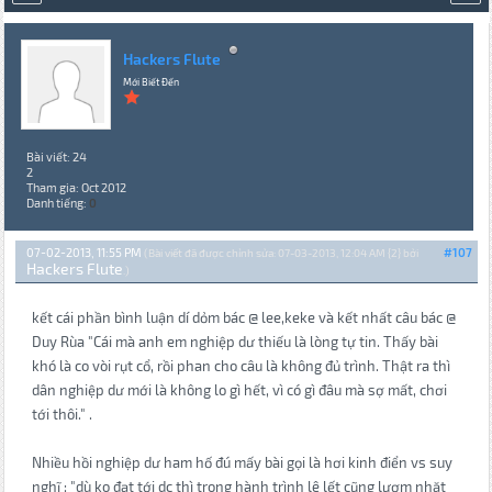
Hackers Flute
Mới Biết Đến
Bài viết: 24
2
Tham gia: Oct 2012
Danh tiếng:
0
07-02-2013, 11:55 PM
#107
(Bài viết đã được chỉnh sửa: 07-03-2013, 12:04 AM {2} bởi
Hackers Flute
.)
kết cái phần bình luận dí dỏm bác @ lee,keke và kết nhất câu bác @
Duy Rùa "Cái mà anh em nghiệp dư thiếu là lòng tự tin. Thấy bài
khó là co vòi rụt cổ, rồi phan cho câu là không đủ trình. Thật ra thì
dân nghiệp dư mới là không lo gì hết, vì có gì đâu mà sợ mất, chơi
tới thôi." .
Nhiều hồi nghiệp dư ham hố đú mấy bài gọi là hơi kinh điển vs suy
nghĩ : "dù ko đạt tới dc thì trong hành trình lê lết cũng lượm nhặt