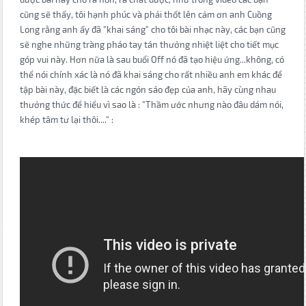
cũng sẽ thấy, tôi hạnh phúc và phải thốt lên cảm ơn anh Cuồng
Long rằng anh ấy đã "khai sáng" cho tôi bài nhạc này, các bạn cũng
sẽ nghe những tràng pháo tay tán thưởng nhiệt liệt cho tiết mục
góp vui này. Hơn nữa là sau buổi Off nó đã tạo hiệu ứng...không, có
thể nói chính xác là nó đã khai sáng cho rất nhiều anh em khác để
tập bài này, đặc biết là các ngón sáo đẹp của anh, hãy cùng nhau
thưởng thức để hiểu vì sao là : "Thầm ước nhưng nào đâu dám nói,
khép tâm tư lại thôi...." :