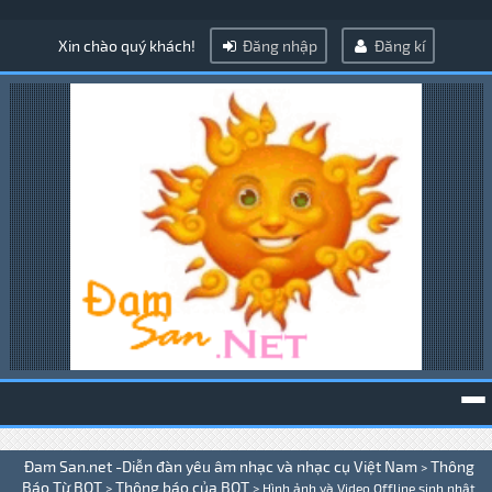
Xin chào quý khách!
Đăng nhập
Đăng kí
To
Đam San.net -Diễn đàn yêu âm nhạc và nhạc cụ Việt Nam
Thông
>
na
Báo Từ BQT
Thông báo của BQT
>
>
Hình ảnh và Video Offline sinh nhật