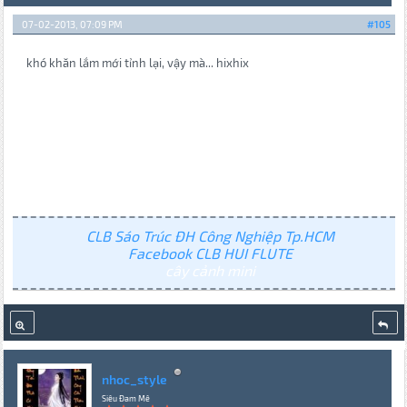
07-02-2013, 07:09 PM
#105
khó khăn lắm mới tỉnh lại, vậy mà... hixhix
CLB Sáo Trúc ĐH Công Nghiệp Tp.HCM
Facebook CLB HUI FLUTE
cây cảnh mini
nhoc_style
Siêu Đam Mê