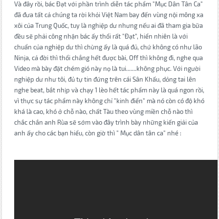
Và đây rồi, bác Đạt với phần trình diễn tác phẩm "Mục Dân Tân Ca"
đã đưa tất cả chúng ta rời khỏi Việt Nam bay đến vùng nội mông xa
xôi của Trung Quốc, tuy là nghiệp dư nhưng nếu ai đã tham gia bữa
đều sẽ phải công nhận bác ấy thổi rất "Đạt", hiển nhiên là với
chuẩn của nghiệp dư thì chừng ấy là quá đủ, chứ không có như lão
Ninja, cả đời thì thổi chẳng hết được bài, Off thì không đi, nghe qua
Video mà bày đặt chém gió này nọ là tui.......không phục. Với người
nghiệp dư như tôi, đủ tự tin đứng trên cái Sân Khấu, dỏng tai lên
nghe beat, bắt nhịp và chạy 1 lèo hết tác phẩm này là quá ngon rồi,
vì thực sự tác phẩm này không chỉ "kinh điển" mà nó còn có độ khó
khá là cao, khó ở chỗ nào, chất Tàu theo vùng miền chỗ nào thì
chắc chắn anh Rùa sẽ sớm vào đây trình bày những kiến giải của
anh ấy cho các bạn hiểu, còn giờ thì " Mục dân tân ca" nhé :