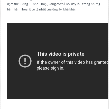
đạm thê lương - Thần Thoại, vâng có thể nói đây là 1 trong những
bài Thần Thoại ít có tệ nhât của ông ấy, khà khà :