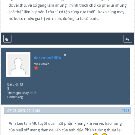
dc vài thứ, và cố gắng làm những j mình thích chứ ko phải là những
j có thể" liền bị phán 1 câu : " có tập cũng rứa thôi" . kaka cũng may
nó ko có nhiều giá trị với mình, đường ta ta cứ bước.
doremon2304
Mới Biết Đến
Bài viết: 13
3
Tham gia: May 2013
Danh tiếng:
0
07-03-2013, 09:19 AM
#108
Anh Lee làm MC tuyệt quá, một phần không khí vui vẻ, hào hứng
của buổi off mang đậm dấu ấn của anh đấy. Phần tường thuật lại