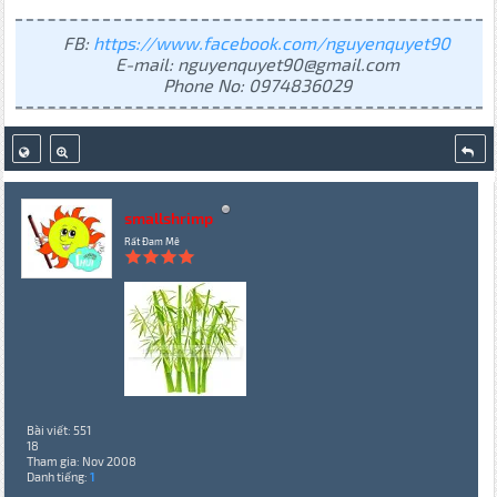
FB:
https://www.facebook.com/nguyenquyet90
E-mail: nguyenquyet90@gmail.com
Phone No: 0974836029
smallshrimp
Rất Đam Mê
Bài viết: 551
18
Tham gia: Nov 2008
Danh tiếng:
1