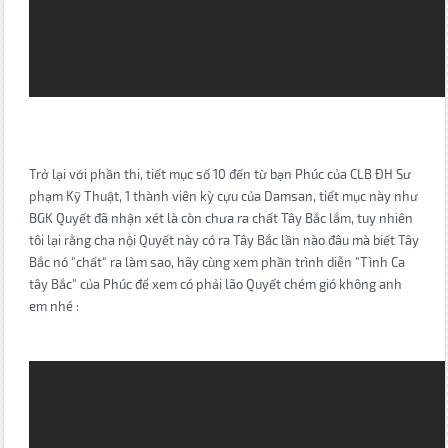
Trở lại với phần thi, tiết mục số 10 đến từ bạn Phúc của CLB ĐH Sư
phạm Kỹ Thuật, 1 thành viên kỳ cựu của Damsan, tiết mục này như
BGK Quyết đã nhận xét là còn chưa ra chất Tây Bắc lắm, tuy nhiên
tôi lại rằng cha nội Quyết này có ra Tây Bắc lần nào đâu mà biết Tây
Bắc nó "chất" ra làm sao, hãy cùng xem phần trình diễn "Tình Ca
tây Bắc" của Phúc để xem có phải lão Quyết chém gió không anh
em nhé :