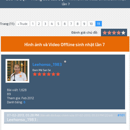
lần 7
Trang (11):
« Trước
1
2
3
4
5
6
7
8
9
10
11
Đánh giá chủ đề:
Hình ảnh và Video Offline sinh nhật lần 7
Leehonso_1983
Đam Mê San Sẻ
Bài viết: 1,628
89
Tham gia: Feb 2012
Danh tiếng:
6
07-02-2013, 05:28 PM
#101
(Bài viết đã được chỉnh sửa: 07-02-2013, 05:33 PM {2} bởi
Leehonso_1983
.)