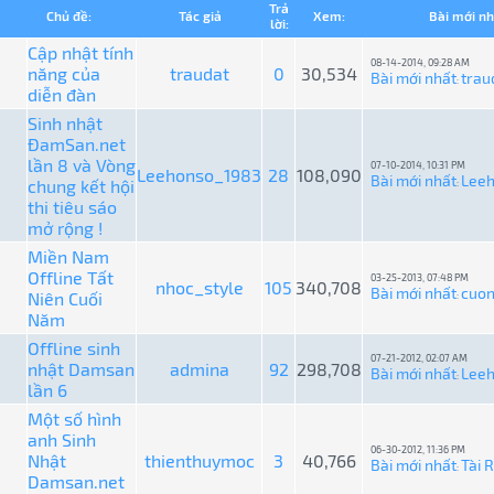
Trả
Chủ đề:
Tác giả
Xem:
Bài mới nh
lời:
Cập nhật tính
08-14-2014, 09:28 AM
năng của
traudat
0
30,534
Bài mới nhất
trau
:
diễn đàn
Sinh nhật
ĐamSan.net
lần 8 và Vòng
07-10-2014, 10:31 PM
Leehonso_1983
28
108,090
Bài mới nhất
Lee
chung kết hội
:
thi tiêu sáo
mở rộng !
Miền Nam
Offline Tất
03-25-2013, 07:48 PM
nhoc_style
105
340,708
Bài mới nhất
cuon
Niên Cuối
:
Năm
Offline sinh
07-21-2012, 02:07 AM
nhật Damsan
admina
92
298,708
Bài mới nhất
Lee
:
lần 6
Một số hình
anh Sinh
06-30-2012, 11:36 PM
Nhật
thienthuymoc
3
40,766
Bài mới nhất
Tài 
:
Damsan.net