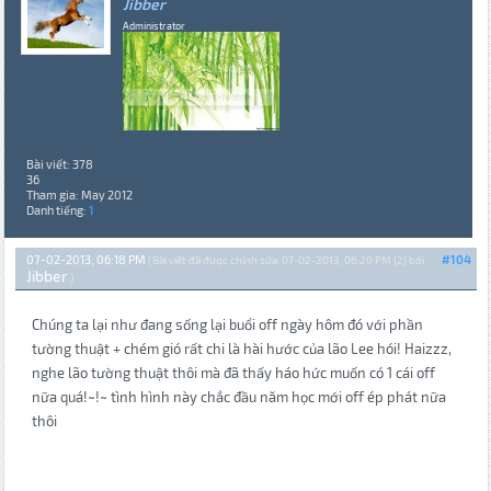
Jibber
Administrator
Bài viết: 378
36
Tham gia: May 2012
Danh tiếng:
1
07-02-2013, 06:18 PM
#104
(Bài viết đã được chỉnh sửa: 07-02-2013, 06:20 PM {2} bởi
Jibber
.)
Chúng ta lại như đang sống lại buổi off ngày hôm đó với phần
tường thuật + chém gió rất chi là hài hước của lão Lee hói! Haizzz,
nghe lão tường thuật thôi mà đã thấy háo hức muốn có 1 cái off
nữa quá!~!~ tình hình này chắc đầu năm học mới off ép phát nữa
thôi