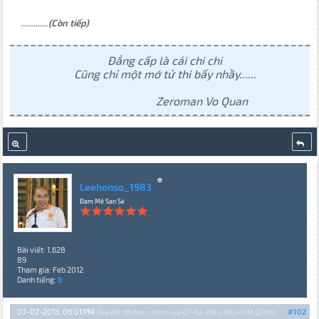
.............
(Còn tiếp)
Đẳng cấp là cái chi chi
Cũng chỉ một mớ tử thi bấy nhầy......
Zeroman Vo Quan
Leehonso_1983
Đam Mê San Sẻ
Bài viết: 1,628
89
Tham gia: Feb 2012
Danh tiếng:
6
07-02-2013, 06:01 PM
#102
(Bài viết đã được chỉnh sửa: 07-02-2013, 08:54 PM {2} bởi