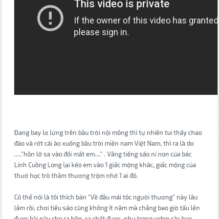
Đang bay lơ lửng trên bầu trời nội mông thì tự nhiên tui thấy chao
đảo và rớt cái ào xuống bầu trời miền nam Việt Nam, thì ra là do
....."hồn lỡ sa vào đôi mắt em...." . Vâng tiếng sáo nỉ non của bác
Linh Cuồng Long lại kéo em vào 1 giấc mộng khác, giấc mộng của
thưở học trò thầm thương trộm nhớ 1 ai đó.
Có thể nói là tôi thích bản "Về đâu mái tóc người thương" này lâu
lắm rồi, chơi tiêu sáo cũng không ít năm mà chẳng bao giờ tấu lên
được bài này cho ra hồn, ra chất được, như trong video các bạn