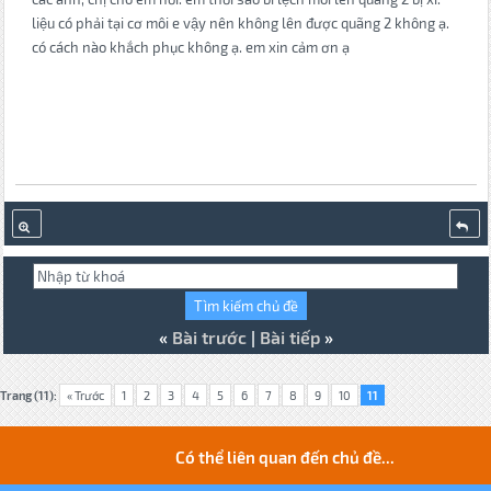
liệu có phải tại cơ môi e vậy nên không lên được quãng 2 không ạ.
có cách nào khắch phục không ạ. em xin cảm ơn ạ
«
Bài trước
|
Bài tiếp
»
Trang (11):
« Trước
1
2
3
4
5
6
7
8
9
10
11
Có thể liên quan đến chủ đề...