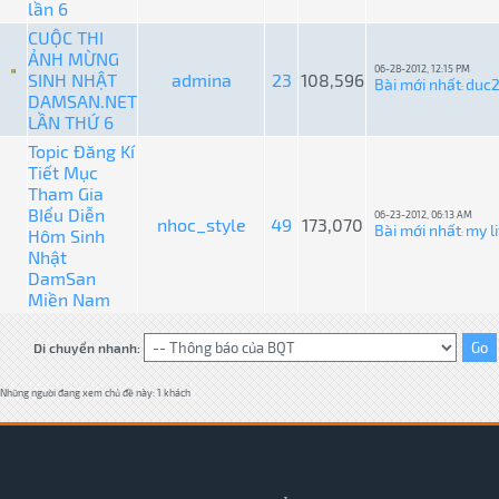
lần 6
CUỘC THI
ẢNH MỪNG
06-28-2012, 12:15 PM
SINH NHẬT
admina
23
108,596
Bài mới nhất
duc
:
DAMSAN.NET
LẦN THỨ 6
Topic Đăng Kí
Tiết Mục
Tham Gia
BIểu Diễn
06-23-2012, 06:13 AM
nhoc_style
49
173,070
Bài mới nhất
my li
Hôm Sinh
:
Nhật
DamSan
Miền Nam
Di chuyển nhanh:
Những người đang xem chủ đề này: 1 khách