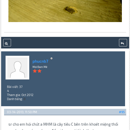
phucnb7
Mới Đam Mê
Bài viết: 37
4
Tham gia: Oct 2012
Danh tiếng:
0
03-14-2013, 11:50 PM
#95
sr cho em hỏi chút a MHM là cây tiêu C bên trên khoét miệng thổi