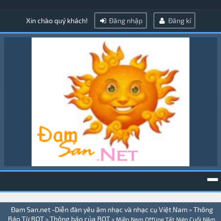
Xin chào quý khách!
Đăng nhập
Đăng kí
To
Đam San.net -Diễn đàn yêu âm nhạc và nhạc cụ Việt Nam
Thông
>
na
Báo Từ BQT
Thông báo của BQT
>
>
Miền Nam Offline Tất Niên Cuối Năm