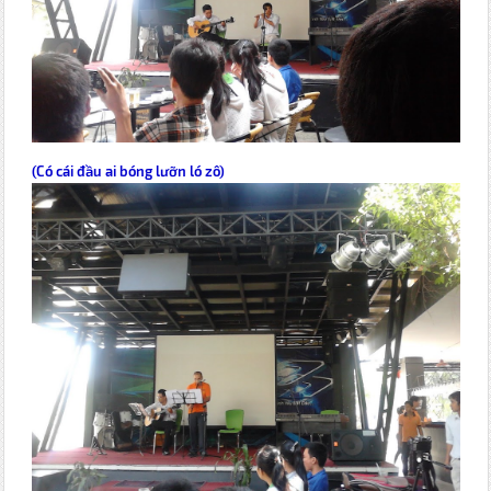
(Có cái đầu ai bóng lưỡn ló zô)