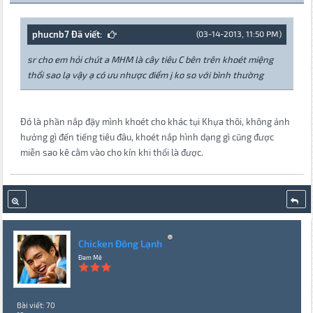
phucnb7 Đã viết:
(03-14-2013, 11:50 PM)
sr cho em hỏi chút a MHM là cây tiêu C bên trên khoét miệng
thổi sao lạ vậy ạ có ưu nhược điểm j ko so với bình thường
Đó là phần nắp đậy mình khoét cho khác tụi Khựa thôi, không ảnh
hưởng gì đến tiếng tiêu đâu, khoét nắp hình dạng gì cũng được
miễn sao kê cằm vào cho kín khi thổi là được.
Chicken Đông Lạnh
Đam Mê
Bài viết: 70