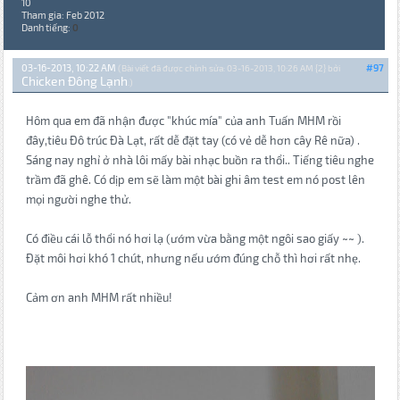
10
Tham gia: Feb 2012
Danh tiếng:
0
03-16-2013, 10:22 AM
#97
(Bài viết đã được chỉnh sửa: 03-16-2013, 10:26 AM {2} bởi
Chicken Đông Lạnh
.)
Hôm qua em đã nhận được "khúc mía" của anh Tuấn MHM rồi
đây,tiêu Đô trúc Đà Lạt, rất dễ đặt tay (có vẻ dễ hơn cây Rê nữa) .
Sáng nay nghỉ ở nhà lôi mấy bài nhạc buồn ra thổi.. Tiếng tiêu nghe
trầm đã ghê. Có dịp em sẽ làm một bài ghi âm test em nó post lên
mọi người nghe thử.
Có điều cái lỗ thổi nó hơi lạ (ướm vừa bằng một ngôi sao giấy ~~ ).
Đặt môi hơi khó 1 chút, nhưng nếu ướm đúng chỗ thì hơi rất nhẹ.
Cảm ơn anh MHM rất nhiều!