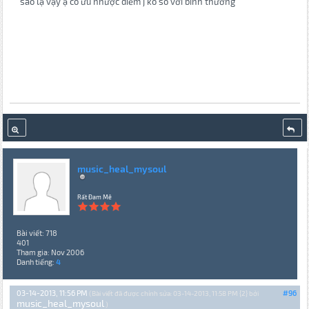
sao lạ vậy ạ có ưu nhược điểm j ko so với bình thường
music_heal_mysoul
Rất Đam Mê
Bài viết: 718
401
Tham gia: Nov 2006
Danh tiếng:
4
03-14-2013, 11:56 PM
#96
(Bài viết đã được chỉnh sửa: 03-14-2013, 11:58 PM {2} bởi
music_heal_mysoul
.)