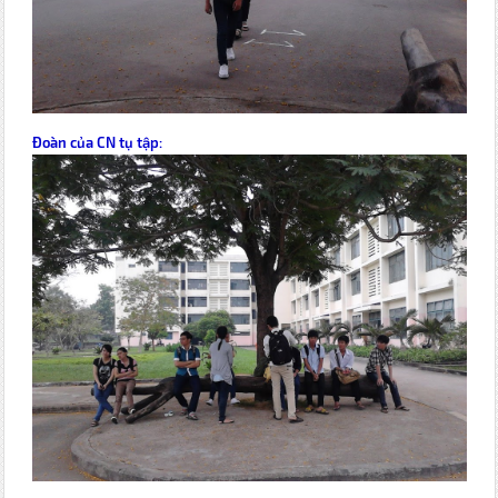
Đoàn của CN tụ tập: