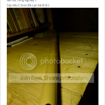
đại học Công Nghiệp )
Cây tiêu C (trúc Đà Lạt-hệ 8 lỗ )