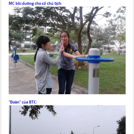
MC bồi dưỡng cho cố chủ tịch:
"Đoàn" của BTC: