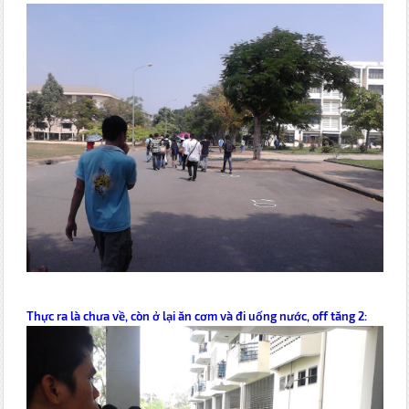
Thực ra là chưa về, còn ở lại ăn cơm và đi uống nước, off tăng 2: