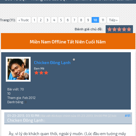
Trang (11):
« Trước
1
2
3
4
5
6
7
8
9
10
11
Tiếp »
Đánh giá chủ đề:
Miền Nam Offline Tất Niên Cuối Năm
Chicken Đông Lạnh
Đam Mê
Bài viết: 70
10
Tham gia: Feb 2012
Danh tiếng:
0
01-23-2013, 03:10 PM
#91
(Bài viết đã được chỉnh sửa: 01-23-2013, 04:00 PM {2} bởi
Chicken Đông Lạnh
.)
Ầy, vì lý do khách quan thôi, ngoài ý muốn. (Lúc đầu em tưởng mấy