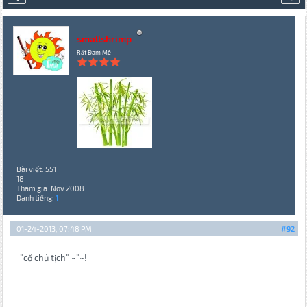
smallshrimp
Rất Đam Mê
Bài viết: 551
18
Tham gia: Nov 2008
Danh tiếng:
1
01-24-2013, 07:48 PM
#92
"cố chủ tịch" ~"~!