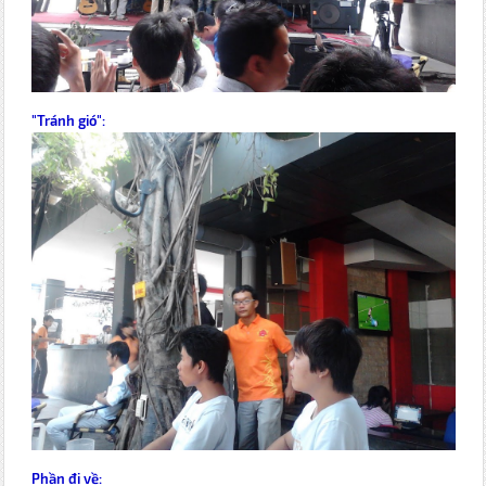
"Tránh gió":
Phần đi về: