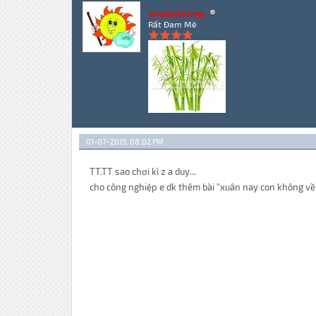
smallshrimp
Rất Đam Mê
01-07-2013, 08:02 PM
TT.TT sao chơi kì z a duy...
cho công nghiệp e dk thêm bài "xuân nay con không về