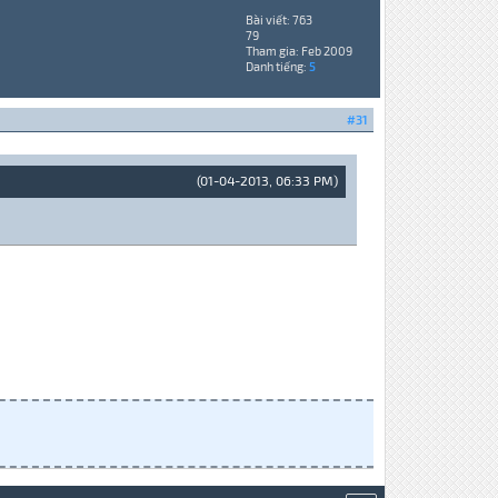
Bài viết: 763
79
Tham gia: Feb 2009
Danh tiếng:
5
#31
(01-04-2013, 06:33 PM)