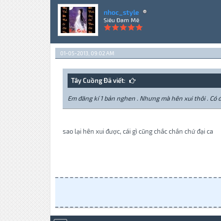
nhoc_style
Siêu Đam Mê
01-05-2013, 09:02 AM
Tây Cuồng Đã viết:
Em đăng kí 1 bản nghen . Nhưng mà hên xui thôi . Có 
sao lại hên xui được, cái gì cũng chắc chắn chứ đại ca