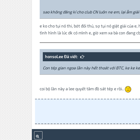
sao không đăng kí cho club CN luôn ne em, lại ẵm giải
e ko cho tụi nó thi, bớt đối thủ, sợ tụi nó giật giải của e,
tình hình là lúc dk có mình e, giờ xem xa bà con đang cb x
honsoLee Đã viết:
Con tép gian ngoa lần này hết thoát với BTC, ke ke ke
coi bộ lần này a lee quyết tâm đồ sát tép e rồi..