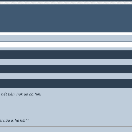
hết tiền, hok up dc, hihi
i nữa à, hê hê,^^