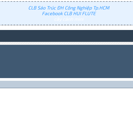
CLB Sáo Trúc ĐH Công Nghiệp Tp.HCM
Facebook CLB HUI FLUTE
cây cảnh mini