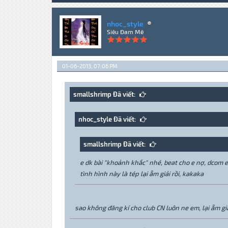
nhoc_style
Siêu Đam Mê
01-06-2013, 07:06 PM
smallshrimp Đã viết:
nhoc_style Đã viết:
smallshrimp Đã viết:
e dk bài "khoảnh khắc" nhé, beat cho e nợ, dcom e 
tình hình này là tép lại ẵm giải rồi, kakaka
sao không đăng kí cho club CN luôn ne em, lại ẵm giả