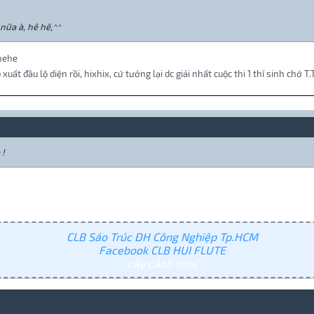
 nữa à, hê hê,^^
 hehe
uất đầu lộ diện rồi, hixhix, cứ tưởng lại dc giải nhất cuộc thi 1 thí sinh chớ T.
 !
CLB Sáo Trúc ĐH Công Nghiệp Tp.HCM
Facebook CLB HUI FLUTE
cây cảnh mini