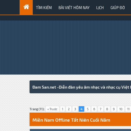
TÌM KIẾM
BÀI VIẾT HÔM NAY
LỊCH
GIÚP ĐỠ
Đam San.net -Diễn đàn yêu âm nhạc và nhạc cụ Việt
1 Votes - 5 Average
1
2
3
4
5
Trang (11):
« Trước
1
2
3
4
5
6
7
8
9
10
11
Miền Nam Offline Tất Niên Cuối Năm