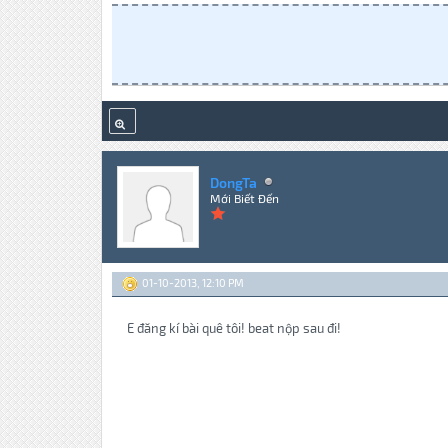
DongTa
Mới Biết Đến
01-10-2013, 12:10 PM
E đăng kí bài quê tôi! beat nộp sau đi!