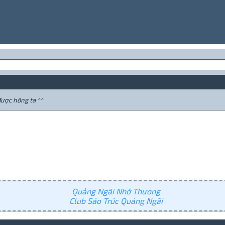
được hông ta ^^
Quảng Ngãi Nhớ Thương
Club Sáo Trúc Quảng Ngãi