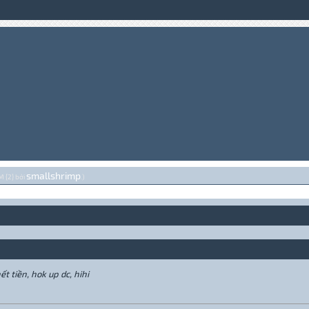
smallshrimp
M {2} bởi
.)
t tiền, hok up dc, hihi