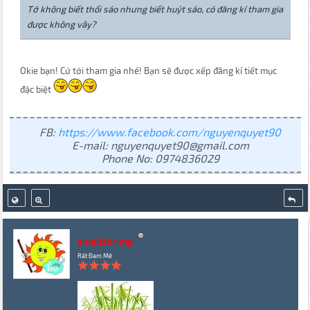
Tớ không biết thổi sáo nhưng biết huýt sáo, có đăng kí tham gia
được không vây?
Okie bạn! Cứ tới tham gia nhé! Bạn sẽ được xếp đăng kí tiết mục
đặc biệt
FB:
https://www.facebook.com/nguyenquyet90
E-mail: nguyenquyet90@gmail.com
Phone No: 0974836029
smallshrimp
Rất Đam Mê