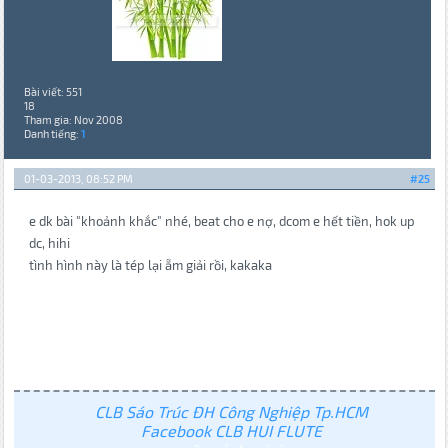
Bài viết: 551
18
Tham gia: Nov 2008
Danh tiếng:
1
01-03-2013, 08:52 PM
#25
e dk bài "khoảnh khắc" nhé, beat cho e nợ, dcom e hết tiền, hok up
dc, hihi
tình hình này là tép lại ẵm giải rồi, kakaka
CLB Sáo Trúc ĐH Công Nghiệp Tp.HCM
Facebook CLB HUI FLUTE