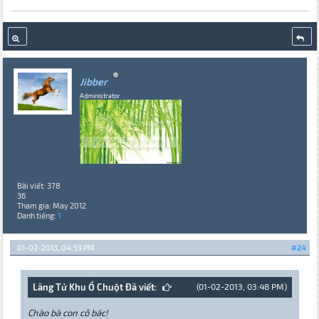
Jibber
Administrator
Bài viết: 378
36
Tham gia: May 2012
Danh tiếng:
1
01-02-2013, 04:59 PM
#24
Lãng Tử Khu Ổ Chuột Đã viết:
(01-02-2013, 03:48 PM)
Chào bà con cô bác!