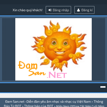
Xin chào quý khách!
Đăng nhập
Đăng kí
To
Đam San.net -Diễn đàn yêu âm nhạc và nhạc cụ Việt Nam
Thông
>
na
Báo Từ BQT
Thông báo của BQT
>
>
Miền Nam Offline Tất Niên Cuối Năm