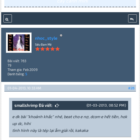
cây cảnh mini
nhoc_style
Siêu Đam Mê
Bài viết: 763
79
Tham gia: Feb 2009
Danh tiếng:
5
01-04-2013, 10:33 AM
#26
smallshrimp Đã viết:
(01-03-2013, 08:52 PM)
e dk bài "khoảnh khắc" nhé, beat cho e nợ, dcom e hết tiền, hok
up dc, hihi
tình hình này là tép lại ẵm giải rồi, kakaka