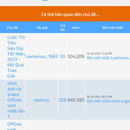
Có thể liên quan đến chủ đề...
Trả
Chủ đề:
Tác giả
Xem:
Bài mới nhất
lời:
Cuộc Thi
Tiêu
Sáo Dịp
Tất Niên
01-26-2014, 11:25 PM
Leehonso_1983
30
124,209
Bài mới nhất
Leehonso
2013 -
:
Kết Quả
Trao
Giải
Hình
ảnh và
Video
09-18-2013, 09:21 PM
Offline
saotruc
108
340,585
Bài mới nhất
dinhcongt
:
sinh
nhật lần
7
Offline
sinh