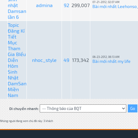
07-21-2012, 02:07 AM
nhật
admina
92
299,007
Bài mới nhất
Leehonso
:
Damsan
lần 6
Topic
Đăng Kí
Tiết
Mục
Tham
Gia BIểu
06-23-2012, 06:13 AM
Diễn
nhoc_style
49
173,342
Bài mới nhất
my life
:
Hôm
Sinh
Nhật
DamSan
Miền
Nam
Di chuyển nhanh:
Những người đang xem chủ đề này: 3 khách