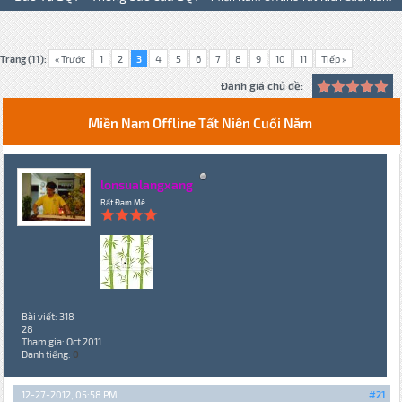
Trang (11):
« Trước
1
2
3
4
5
6
7
8
9
10
11
Tiếp »
Đánh giá chủ đề:
Miền Nam Offline Tất Niên Cuối Năm
lonsualangxang
Rất Đam Mê
Bài viết: 318
28
Tham gia: Oct 2011
Danh tiếng:
0
12-27-2012, 05:58 PM
#21