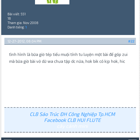
Bài viết: 551
18
Tham gia: Nov 2008
Danh tiếng:
1
12-27-2012, 08:04 PM
#22
tình hình là bữa giờ tép tiểu muội tính tu luyện một bài để góp zui
mà bữa giờ bài vở dữ wa chưa tập dc nữa, hok bik có kịp hok, hic
CLB Sáo Trúc ĐH Công Nghiệp Tp.HCM
Facebook CLB HUI FLUTE
cây cảnh mini