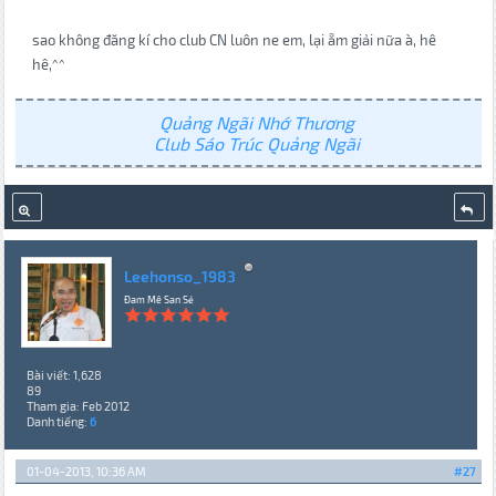
sao không đăng kí cho club CN luôn ne em, lại ẵm giải nữa à, hê
hê,^^
Quảng Ngãi Nhớ Thương
Club Sáo Trúc Quảng Ngãi
Leehonso_1983
Đam Mê San Sẻ
Bài viết: 1,628
89
Tham gia: Feb 2012
Danh tiếng:
6
01-04-2013, 10:36 AM
#27