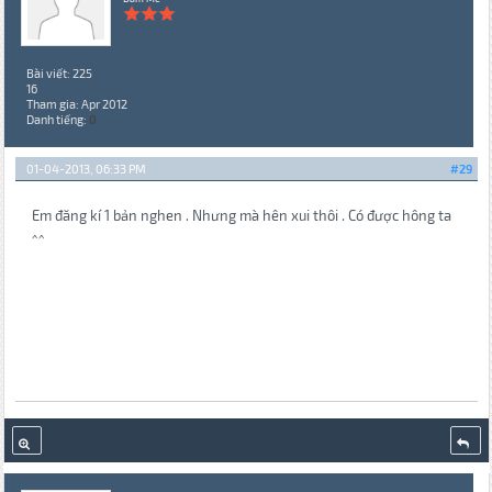
Bài viết: 225
16
Tham gia: Apr 2012
Danh tiếng:
0
01-04-2013, 06:33 PM
#29
Em đăng kí 1 bản nghen . Nhưng mà hên xui thôi . Có được hông ta
^^