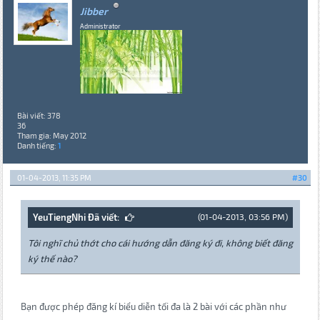
Jibber
Administrator
Bài viết: 378
36
Tham gia: May 2012
Danh tiếng:
1
01-04-2013, 11:35 PM
#30
YeuTiengNhi Đã viết:
(01-04-2013, 03:56 PM)
Tôi nghĩ chủ thớt cho cái hướng dẫn đăng ký đi, không biết đăng
ký thế nào?
Bạn được phép đăng kí biểu diễn tối đa là 2 bài với các phần như