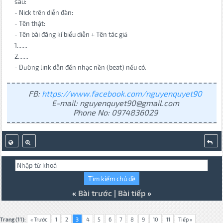
sau:
- Nick trên diễn đàn:
- Tên thật:
- Tên bài đăng kí biểu diễn + Tên tác giả
1.......
2.......
- Đường link dẫn đến nhạc nền (beat) nếu có.
FB:
https://www.facebook.com/nguyenquyet90
E-mail: nguyenquyet90@gmail.com
Phone No: 0974836029
«
Bài trước
|
Bài tiếp
»
Trang (11):
« Trước
1
2
3
4
5
6
7
8
9
10
11
Tiếp »