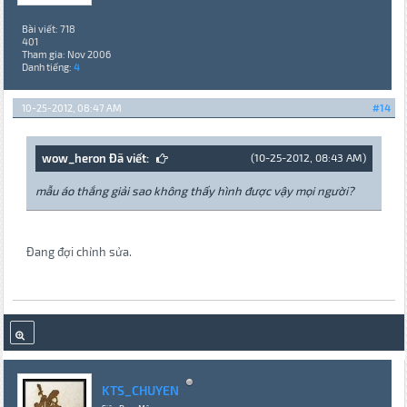
Bài viết: 718
401
Tham gia: Nov 2006
Danh tiếng:
4
10-25-2012, 08:47 AM
#14
wow_heron Đã viết:
(10-25-2012, 08:43 AM)
mẫu áo thắng giải sao không thấy hình được vậy mọi người?
Đang đợi chỉnh sửa.
KTS_CHUYEN