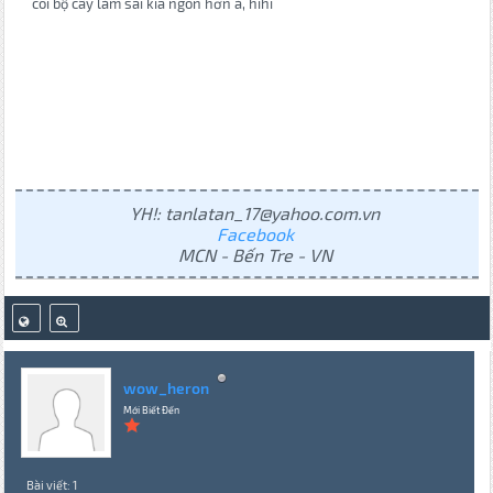
coi bộ cây làm sai kia ngon hơn à, hihi
YH!: tanlatan_17@yahoo.com.vn
Facebook
MCN - Bến Tre - VN
wow_heron
Mới Biết Đến
Bài viết: 1