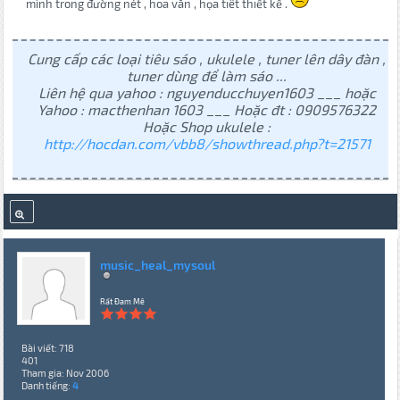
mình trong đường nét , hoa văn , họa tiêt thiết kế .
Cung cấp các loại tiêu sáo , ukulele , tuner lên dây đàn ,
tuner dùng để làm sáo ...
Liên hệ qua yahoo : nguyenducchuyen1603 ___ hoặc
Yahoo : macthenhan 1603 ___ Hoặc đt : 0909576322
Hoặc Shop ukulele :
http://hocdan.com/vbb8/showthread.php?t=21571
music_heal_mysoul
Rất Đam Mê
Bài viết: 718
401
Tham gia: Nov 2006
Danh tiếng:
4