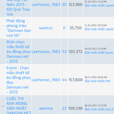
01-26-2014, 11:25 PM
Niên 2013 -
Leehonso_1983
30
123,960
Bài mới nhất
Leeh
:
Kết Quả Trao
Giải
Phát động
phong trào
11-24-2012, 10:10 AM
saotruc
0
35,750
Bài mới nhất
saot
"Damsan bạn
:
của tôi"
Bình chọn
mẫu thiết kế
09-30-2012, 11:19 PM
áo đồng phục
Leehonso_1983
33
120,372
Bài mới nhất
quoc 
:
Damsan.net
- 2012
Event : Chọn
mẫu thiết kế
áo đồng phục
09-15-2012, 09:28 AM
Leehonso_1983
44
157,808
Bài mới nhất
htt
đẹp
:
Damsan.net
- 2012
CUỘC THI
ẢNH MỪNG
06-28-2012, 12:15 PM
SINH NHẬT
admina
23
108,596
Bài mới nhất
duc2
:
DAMSAN.NET