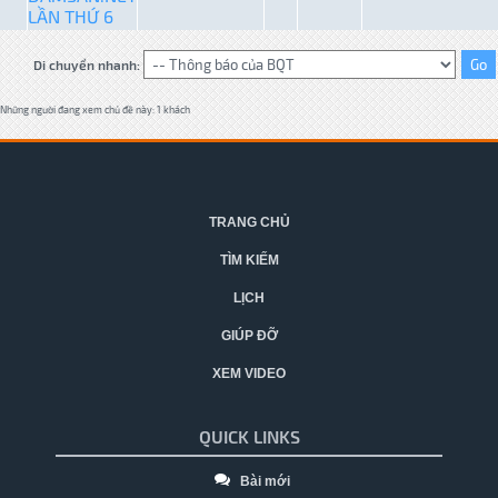
LẦN THỨ 6
Di chuyển nhanh:
Những người đang xem chủ đề này: 1 khách
TRANG CHỦ
TÌM KIẾM
LỊCH
GIÚP ĐỠ
XEM VIDEO
QUICK LINKS
Bài mới