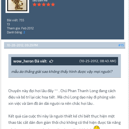
Siêu Đam Mê
Bài viết: 755
13
Tham gia: Feb 2012
Danh tiếng:
2
10-28-2012, 09:29 PM
#15
wow_heron Đã viết:
(10-25-2012, 08:43 AM)
mẫu áo thắng giải sao không thấy hình được vậy mọi người?
Chuyến này đợi hơi lâu đấy ^^ . Chú Phan Thanh Long đang cách
điệu và bố trí lại các hoạ tiết . Mà chú Long dạo này đi phỏng vấn
xin việc và làm đồ án dài người ra nên chắc hơi lâu .
Kết quả của cuộc thi này là người thiết kế chỉ biết thực hiện một
thao tác cắt dán đơn giản thôi chứ không có thể hiện được tài năng