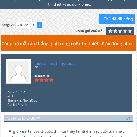
thi thiết kế áo đồng phục.
Chủ đề đã đóng
Trang (2):
« Trước
1
2
Đánh giá chủ đề:
Công bố mẫu áo thắng giải trong cuộc thi thiết kế áo đồng phục.
music_heal_mysoul
Rất Đam Mê
Bài viết: 718
401
Tham gia: Nov 2006
Danh tiếng:
4
10-24-2012, 07:30 PM
#11
À, giờ xem lại thể lệ cuộc thi mới thấy là hệ 4 2, vậy cuối tuần nay