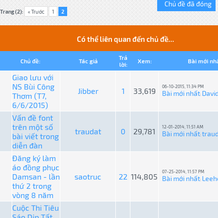
Chủ đề đã đóng
Trang (2):
« Trước
1
2
Có thể liên quan đến chủ đề...
Trả
Chủ đề:
Tác giả
Xem:
Bài mới nh
lời:
Giao lưu với
NS Bùi Công
06-10-2015, 11:34 PM
Jibber
1
33,619
Bài mới nhất
Davi
Thơm (T7,
:
6/6/2015)
Vấn đề font
trên một số
12-01-2014, 11:51 AM
traudat
0
29,781
Bài mới nhất
trau
bài viết trong
:
diễn đàn
Đăng ký làm
áo đồng phục
07-25-2014, 11:57 PM
Damsan - lần
saotruc
22
114,805
Bài mới nhất
Leeh
:
thứ 2 trong
vòng 8 năm
Cuộc Thi Tiêu
Sáo Dịp Tất