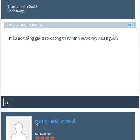
0
Tham gia: Apr 2008
Danh tiếng:
0
10-25-2012, 08:43 AM
#13
mẫu áo thắng giải sao không thấy hình được vậy mọi người?
music_heal_mysoul
Rất Đam Mê