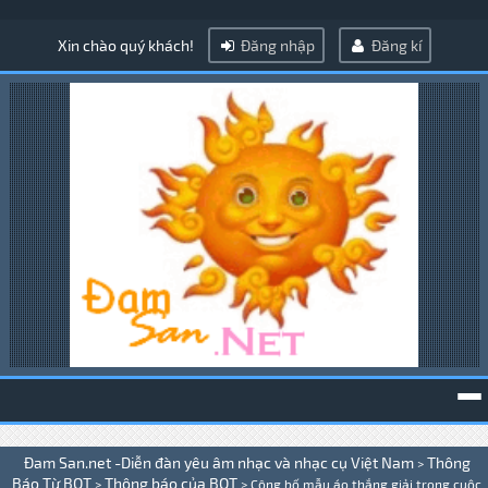
Xin chào quý khách!
Đăng nhập
Đăng kí
To
Đam San.net -Diễn đàn yêu âm nhạc và nhạc cụ Việt Nam
Thông
>
na
Báo Từ BQT
Thông báo của BQT
>
>
Công bố mẫu áo thắng giải trong cuộc