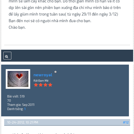
mình sẽ làm cây khác cho bạn. Do thời gian mình có hạn và ít có
dịp lên sài gòn nên phiền bạn xuống địa chỉ như mình báo ở trên
để lấy giùm mình trong tuần sau( từ ngày 29/11 đến ngày 3/12)
Bạn đến nơi sẽ có người nhà mình đưa cho bạn.
Chào bạn.
newroyal
Rất Đam Mê
Bài viết: 519
70
Tham gia: Sep 2011
Danh tiếng:
1
10-24-2012, 10:21 PM
#12