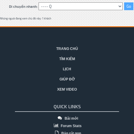
Di chuyển nhanh:
Những người đang xem chủ đề này: 1 khách
TRANG CHỦ
TÌM KIẾM
LỊCH
GIÚP ĐỠ
XEM VIDEO
QUICK LINKS
Bài mới
Forum Stats
Bản rút gọn