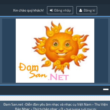
Xin chào quý khách!
Đăng nhập
Đăng kí
To
Đam San.net -Diễn đàn yêu âm nhạc và nhạc cụ Việt Nam
Thư Viện
>
na
Bản Nhạc
Thứ tự bản nhạc
Q
>
>
>
Quê hương tuổi thơ tôi