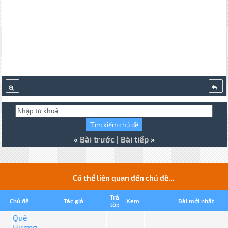
«
Bài trước
|
Bài tiếp
»
Có thể liên quan đến chủ đề...
Trả
Chủ đề:
Tác giả
Xem:
Bài mới nhất
lời:
Quê
Hương