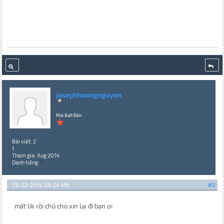
josephhoangnguyen
Mới Biết Đến
Bài viết: 2
1
Tham gia: Aug 2014
Danh tiếng:
0
08-22-2014, 08:24 AM
#2
mất lik rồi chú cho xin lại đi bạn ơi