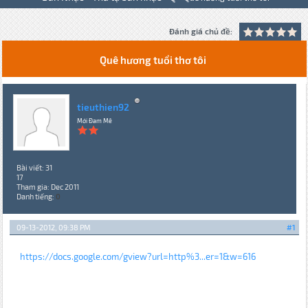
Đánh giá chủ đề:
Quê hương tuổi thơ tôi
tieuthien92
Mới Đam Mê
Bài viết: 31
17
Tham gia: Dec 2011
Danh tiếng:
0
09-13-2012, 09:38 PM
#1
https://docs.google.com/gview?url=http%3...er=1&w=616