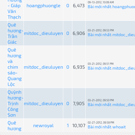
09-13-2012, 10:09 AM
- Giáp
hoangphuongle
0
6,473
Bài mới nhất
hoangphuo
:
Văn
Thạch
Quê
hương-
03-21-2012, 09:53 PM
mitdoc_dieuluyen
0
6,906
Bài mới nhất
mitdoc_die
Trần
:
Giác
Quê
hương
và
03-21-2012, 09:51 PM
chim
mitdoc_dieuluyen
0
6,935
Bài mới nhất
mitdoc_die
:
sáo-
Quang
Lộc
Quỳnh
hương-
03-21-2012, 09:50 PM
Trịnh
mitdoc_dieuluyen
0
7,905
Bài mới nhất
mitdoc_die
:
Công
Sơn
Quê
02-27-2012, 09:58 PM
newroyal
1
10,107
Bài mới nhất
whoait
hương
: