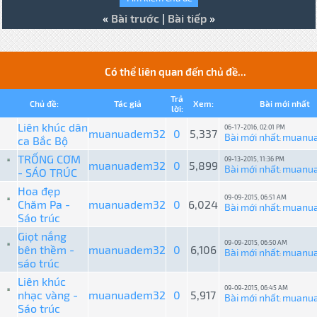
«
Bài trước
|
Bài tiếp
»
Có thể liên quan đến chủ đề...
Trả
Chủ đề:
Tác giả
Xem:
Bài mới nhất
lời:
Liên khúc dân
06-17-2016, 02:01 PM
muanuadem32
0
5,337
Bài mới nhất
muanu
ca Bắc Bộ
:
TRỐNG CƠM
09-13-2015, 11:36 PM
muanuadem32
0
5,899
Bài mới nhất
muanu
- SÁO TRÚC
:
Hoa đẹp
09-09-2015, 06:51 AM
Chăm Pa -
muanuadem32
0
6,024
Bài mới nhất
muanu
:
Sáo trúc
Giọt nắng
09-09-2015, 06:50 AM
bên thềm -
muanuadem32
0
6,106
Bài mới nhất
muanu
:
sáo trúc
Liên khúc
09-09-2015, 06:45 AM
nhạc vàng -
muanuadem32
0
5,917
Bài mới nhất
muanu
:
Sáo trúc