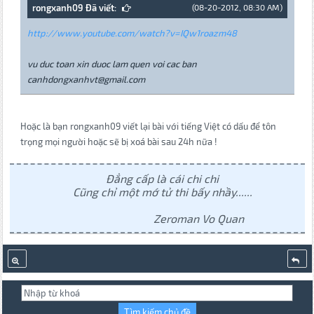
rongxanh09 Đã viết:
(08-20-2012, 08:30 AM)
http://www.youtube.com/watch?v=IQw1roazm48
vu duc toan xin duoc lam quen voi cac ban
canhdongxanhvt@gmail.com
Hoặc là bạn rongxanh09 viết lại bài với tiếng Việt có dấu để tôn
trọng mọi người hoặc sẽ bị xoá bài sau 24h nữa !
Đẳng cấp là cái chi chi
Cũng chỉ một mớ tử thi bấy nhầy......
Zeroman Vo Quan