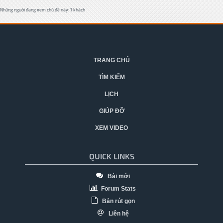
Những người đang xem chủ đề này: 1 khách
TRANG CHỦ
TÌM KIẾM
LỊCH
GIÚP ĐỠ
XEM VIDEO
QUICK LINKS
Bài mới
Forum Stats
Bản rút gọn
Liên hệ