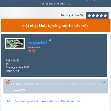
sáng tác cho sáo trúc
Đánh giá chủ đề:
một nhạc khúc tự sáng tác cho sáo trúc
rongxanh09
Mới Đam Mê
Bài viết: 37
14
Tham gia: Aug 2012
Danh tiếng:
0
#1
08-20-2012, 08:30 AM
(Bài viết đã được chỉnh sửa: 08-21-2012, 09:13 AM {2} bởi
rongxanh09
.)
http://www.youtube.com/watch?v=IQw1roazm48