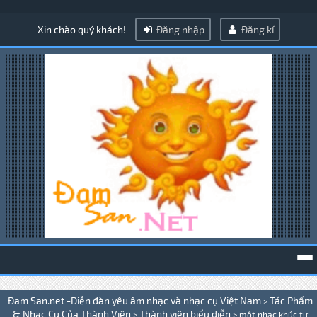
Xin chào quý khách!
Đăng nhập
Đăng kí
To
Đam San.net -Diễn đàn yêu âm nhạc và nhạc cụ Việt Nam
Tác Phẩm
>
na
& Nhạc Cụ Của Thành Viên
Thành viên biểu diễn
>
>
một nhạc khúc tự