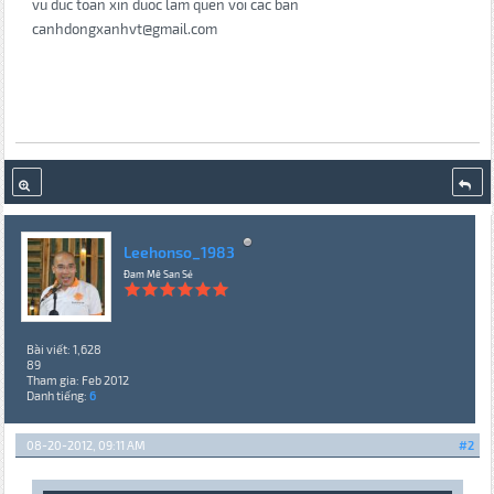
vu duc toan xin duoc lam quen voi cac ban
canhdongxanhvt@gmail.com
Leehonso_1983
Đam Mê San Sẻ
Bài viết: 1,628
89
Tham gia: Feb 2012
Danh tiếng:
6
08-20-2012, 09:11 AM
#2