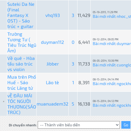
Suteki Da Ne
(Final
05-19-2015, 11:29 PM
Fantasy X
vhq193
3
11,429
Bài mới nhất
nhoc_st
:
OST) - Sáo
trúc + guitar
Trường
Tương Tư (
09-12-2014, 09:05 PM
duyman112
0
6,441
Bài mới nhất
duyman
Tiêu Trúc Ngũ
:
Âm)
Về quê - Hòa
09-05-2014, 10:39 PM
tấu sáo trúc
Jibber
3
11,733
Bài mới nhất
cuongl
:
vs violin
Mưa trên Phố
08-15-2014, 04:14 PM
Huế - Sáo
Lão tè
1
8,391
Bài mới nhất
ngockh
:
trúc Lãng tử
vỀ ĐÂU MÁI
TÓC NGƯỜI
08-15-2014, 04:12 PM
muanuadem32
5
16,138
Bài mới nhất
ngockh
THƯƠNG(SÁO
:
TRÚC)
Di chuyển nhanh: