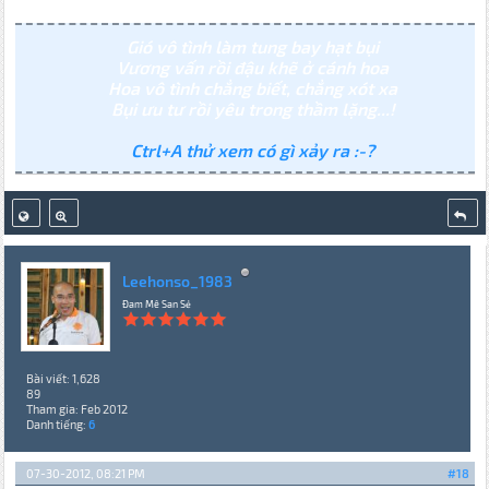
Gió vô tình làm tung bay hạt bụi
Vương vấn rồi đậu khẽ ở cánh hoa
Hoa vô tình chẳng biết, chẳng xót xa
Bụi ưu tư rồi yêu trong thầm lặng...!
Ctrl+A thử xem có gì xảy ra :-?
Leehonso_1983
Đam Mê San Sẻ
Bài viết: 1,628
89
Tham gia: Feb 2012
Danh tiếng:
6
07-30-2012, 08:21 PM
#18