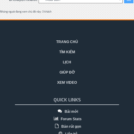
Những người đang xem chủ đề này: 3 khách
TRANG CHỦ
TÌM KIẾM
LỊCH
GIÚP ĐỠ
XEM VIDEO
QUICK LINKS
Bài mới
Forum Stats
Bản rút gọn