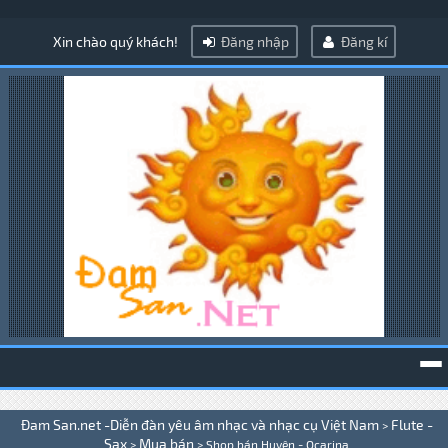
Xin chào quý khách!
Đăng nhập
Đăng kí
To
Đam San.net -Diễn đàn yêu âm nhạc và nhạc cụ Việt Nam
Flute -
>
na
Sax
Mua bán
>
>
Shop bán Huyên - Ocarina