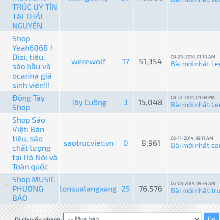
:
TRÚC UY TÍN
TẠI THÁI
NGUYÊN
Shop
Yeah6868 !
Dizi, tiêu,
08-24-2014, 01:14 AM
werewolf
17
51,354
Bài mới nhất
Le
sáo bầu và
:
ocarina giá
sinh viên!!!
Đông Tây
08-12-2014, 04:03 PM
Tây Cuồng
3
15,048
Bài mới nhất
Le
Shop
:
Shop Sáo
Việt: Bán
tiêu, sáo
06-11-2014, 09:11 AM
saotrucviet.vn
0
8,961
Bài mới nhất
sa
chất lượng
:
tại Hà Nội và
Toàn quốc
Shop MUSIC
06-08-2014, 09:35 AM
PHƯƠNG
lonsualangxang
25
76,576
Bài mới nhất
tr
:
BẢO
Di chuyển nhanh: