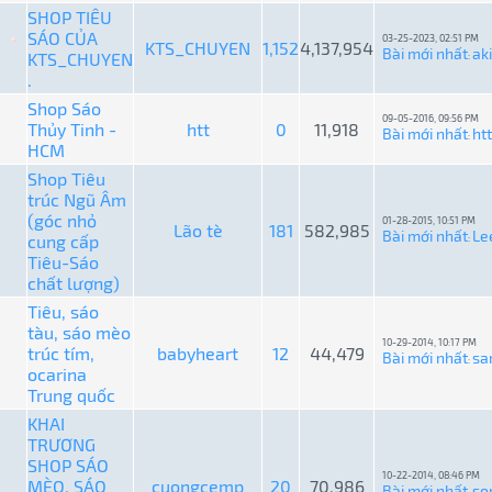
SHOP TIÊU
SÁO CỦA
03-25-2023, 02:51 PM
KTS_CHUYEN
1,152
4,137,954
Bài mới nhất
ak
KTS_CHUYEN
:
.
Shop Sáo
09-05-2016, 09:56 PM
Thủy Tinh -
htt
0
11,918
Bài mới nhất
htt
:
HCM
Shop Tiêu
trúc Ngũ Âm
(góc nhỏ
01-28-2015, 10:51 PM
Lão tè
181
582,985
Bài mới nhất
Le
cung cấp
:
Tiêu-Sáo
chất lượng)
Tiêu, sáo
tàu, sáo mèo
10-29-2014, 10:17 PM
trúc tím,
babyheart
12
44,479
Bài mới nhất
sa
:
ocarina
Trung quốc
KHAI
TRƯƠNG
SHOP SÁO
10-22-2014, 08:46 PM
MÈO, SÁO
cuongcemp
20
70,986
Bài mới nhất
so