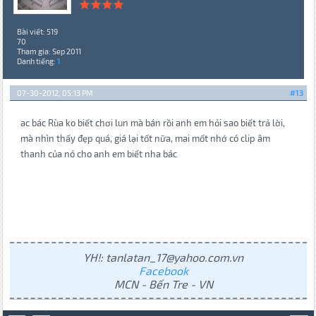
Bài viết: 519
70
Tham gia: Sep 2011
Danh tiếng:
1
07-30-2012, 05:13 PM
#13
ac bác Rùa ko biết chơi lun mà bán rồi anh em hỏi sao biết trả lời,
mà nhìn thấy đẹp quá, giá lại tốt nữa, mai mốt nhớ có clip âm
thanh của nó cho anh em biết nha bác
YH!: tanlatan_17@yahoo.com.vn
Facebook
MCN - Bến Tre - VN