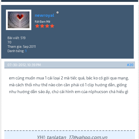
newroyal
Rất Đam Mê
Bài viết: 519
70
Tham gia: Sep 2011
Danh tiếng:
1
07-30-2012, 10:39 PM
#20
em cũng muốn mua 1 cái loại 2 mà tiếc quá, bác ko có gởi qua mạng,
mà cách thổi như thế nào còn cần phải có 1 clip hướng dẫn, giống
như hướng dẫn sáo ấy, chứ cái hình em của nlphucson chả hiểu gì
YH!: tanlatan_17@yahoo.com.vn