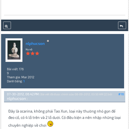
nlphucson
Hư vô
Bài viết: 176
9
Tham gia: Mar 2012
Danh tiếng:
1
07-30-2012, 06:42 PM
#16
(Bài viết đã được chỉnh sửa: 08-09-2012, 03:50 AM {2} bởi
nlphucson
.)
Đây là ocarina, không phải Tao Xun, loại này thường nhỏ gọn để
đeo cổ, có 4 lỗ trên và 2 lỗ dưới. Có điều kiện a nên nhập những loại
chuyên nghiệp về chơi