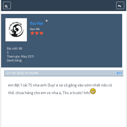
Bụi Hạt
Đam Mê
Bài viết: 66
3
Tham gia: May 2011
Danh tiếng:
0
07-30-2012, 07:58 PM
#17
em đặt 1 cái 75 nha anh Duy! e sẻ cố gắng vào sớm nhất nếu có
thể. chừa hàng cho em vs nha a, Tks a trước! hihi