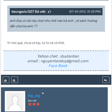
tieungoctu1207 Đã viết:
(07-30-2012, 01:26 PM)
anh Duy ơi cái này chơi như thế nào hả anh , có sách hướng
dẫn chơi ko anh ??
Vì mới quá, chưa có kịp, từ từ sẽ có thôi.
Yahoo chat : duytantan
email : nguyentanduy@gmail.com
Face Book
big_pig
Đam Mê