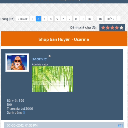
Trang (16):
« Trước
1
2
3
4
5
6
7
8
9
10
...
16
Tiếp »
Đánh giá chủ đề:
Shop bán Huyên - Ocarina
saotruc
Administrator
Bài viết: 596
100
Tham gia: Jul 2006
Danh tiếng:
3
07-30-2012, 01:53 PM
#11