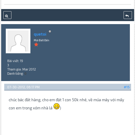
quetoi
Mới Biết Đến
Bài viết: 19
3
Tham gia: Mar 2012
Danh tiếng:
0
07-30-2012, 06:17 PM
#15
chúc bác đắt hàng, cho em đặt 1 con 50k nhé, về múa máy với mấy
con em trong xóm nhà lá
)