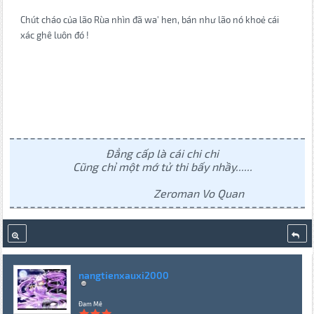
Chút cháo của lão Rùa nhìn đã wa' hen, bán như lão nó khoẻ cái
xác ghê luôn đó !
Đẳng cấp là cái chi chi
Cũng chỉ một mớ tử thi bấy nhầy......
Zeroman Vo Quan
nangtienxauxi2000
Đam Mê