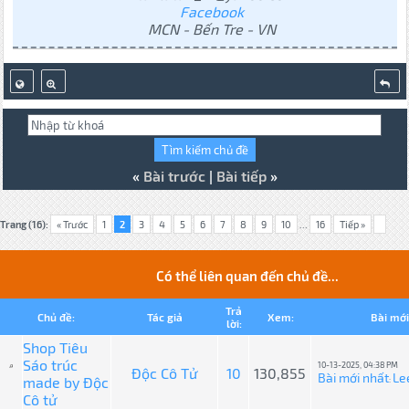
Facebook
MCN - Bến Tre - VN
«
Bài trước
|
Bài tiếp
»
Trang (16):
« Trước
1
2
3
4
5
6
7
8
9
10
...
16
Tiếp »
Có thể liên quan đến chủ đề...
Trả
Chủ đề:
Tác giả
Xem:
Bài mới
lời:
Shop Tiêu
Sáo trúc
10-13-2025, 04:38 PM
Độc Cô Tử
10
130,855
Bài mới nhất
Le
made by Độc
:
Cô tử