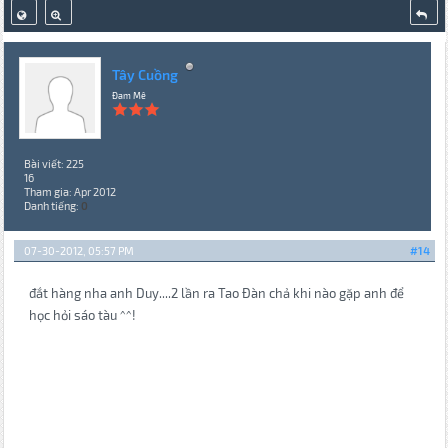
Tây Cuồng
Đam Mê
Bài viết: 225
16
Tham gia: Apr 2012
Danh tiếng:
0
07-30-2012, 05:57 PM
#14
đắt hàng nha anh Duy....2 lần ra Tao Đàn chả khi nào gặp anh để
học hỏi sáo tàu ^^!