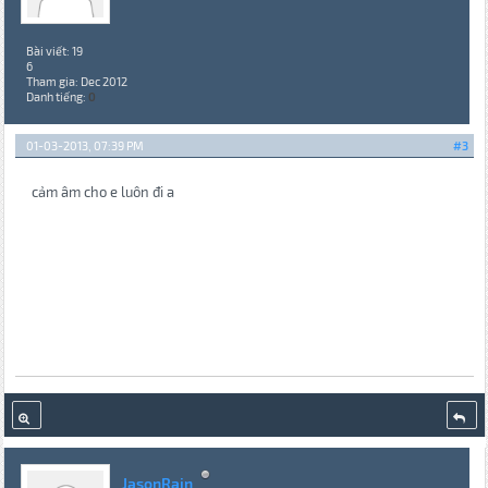
Bài viết: 19
6
Tham gia: Dec 2012
Danh tiếng:
0
01-03-2013, 07:39 PM
#3
cảm âm cho e luôn đi a
JasonRain