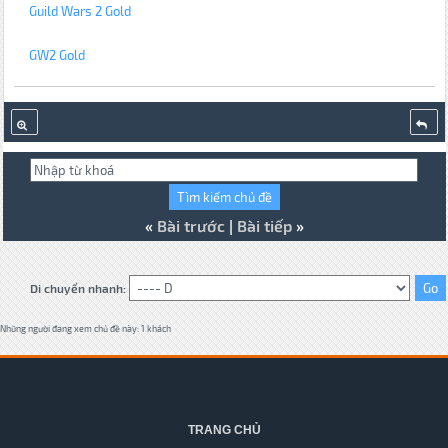
Guild Wars 2 Gold
GW2 Gold
«
Bài trước
|
Bài tiếp
»
Di chuyển nhanh:
Những người đang xem chủ đề này: 1 khách
TRANG CHỦ