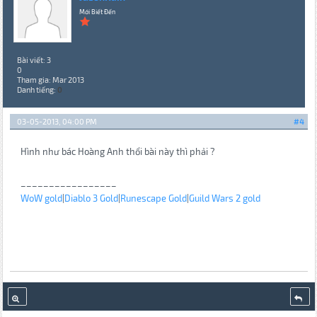
Mới Biết Đến
Bài viết: 3
0
Tham gia: Mar 2013
Danh tiếng:
0
03-05-2013, 04:00 PM
#4
Hình như bác Hoàng Anh thổi bài này thì phải ?
_________________
WoW gold
|
Diablo 3 Gold
|
Runescape Gold
|
Guild Wars 2 gold