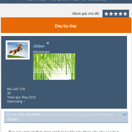
Đánh giá chủ đề:
Day by day
Jibber
Administrator
Bài viết: 378
36
Tham gia: May 2012
Danh tiếng:
1
07-25-2012, 09:09 PM
#1
(Bài viết đã được chỉnh sửa: 07-25-2012, 09:10 PM {2} bởi
Jibber
.)
Bữa nay mới có thời gian rảnh kí lại bài này theo yêu cầu của bạn