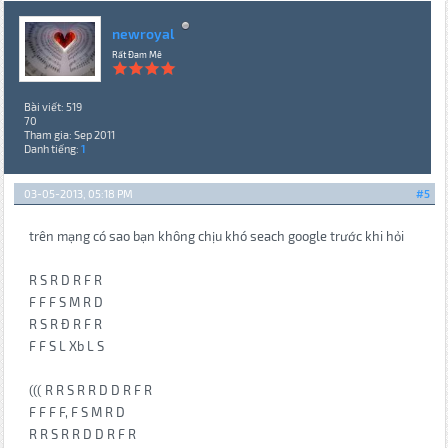
newroyal
Rất Đam Mê
Bài viết: 519
70
Tham gia: Sep 2011
Danh tiếng:
1
03-05-2013, 05:18 PM
#5
trên mạng có sao bạn không chịu khó seach google trước khi hỏi
R S R D R F R
F F F S M R D
R S R Đ R F R
F F S L Xb L S
((( R R S R R D D R F R
F F F F, F S M R D
R R S R R D D R F R