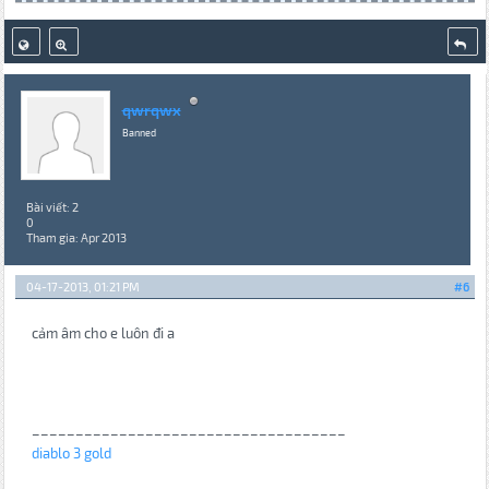
qwrqwx
Banned
Bài viết: 2
0
Tham gia: Apr 2013
04-17-2013, 01:21 PM
#6
cảm âm cho e luôn đi a
____________________________________
diablo 3 gold