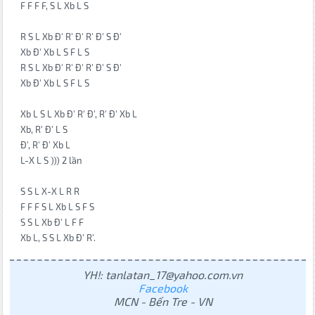
F F F F, S L Xb L S
R S L Xb Đ' R' Đ' R' Đ' S Đ'
Xb Đ' Xb L S F L S
R S L Xb Đ' R' Đ' R' Đ' S Đ'
Xb Đ' Xb L S F L S
Xb L S L Xb Đ' R' Đ', R' Đ' Xb L
Xb, R' Đ' L S
Đ', R' Đ' Xb L
L-X L S ))) 2 lần
S S L X-X L R R
F F F S L Xb L S F S
S S L Xb Đ' L F F
Xb L, S S L Xb Đ' R'.
YH!: tanlatan_17@yahoo.com.vn
Facebook
MCN - Bến Tre - VN