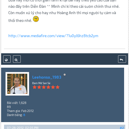
nào đấy trên Diễn Đàn ^^ Mình chỉ kí theo cái sườn chính thui nhé.
Còn muốn xử lý cho hay như Hoàng Anh thì mọi người tự cảm và
thổi theo nhé.
http://www.mediafire.com/view/?1u0yl6hz8tcb2ym
Leehonso_1983
Đam Mê San Sẻ
Bài viết: 1,628
89
Tham gia: Feb 2012
Danh tiếng:
6
07-26-2012, 02:05 PM
#2