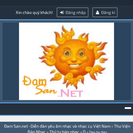
Xin chào quý khách!
Đăng nhập
Đăng kí
To
Đam San.net -Diễn đàn yêu âm nhạc và nhạc cụ Việt Nam
Thư Viện
>
na
Bản Nhạc
Thứ tự bản nhạc
D
>
>
>
Day by day