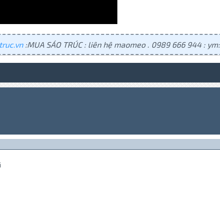
truc.vn
:MUA SÁO TRÚC : liên hệ maomeo . 0989 666 944 : y
i