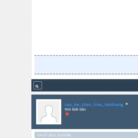
cau_be_chan_trau_haiduong
Mới Biết Đến
04-27-2012, 12:05 PM