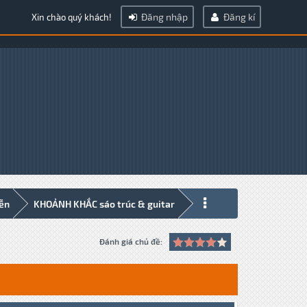
Đăng nhập
Đăng kí
Xin chào quý khách!
iễn
KHOẢNH KHẮC sáo trúc & guitar
Đánh giá chủ đề: