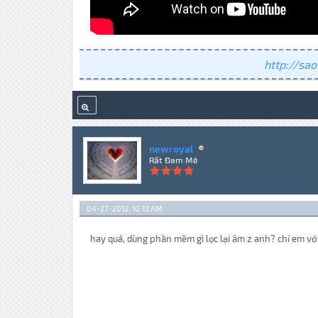
http://sao
newroyal
Rất Đam Mê
04-27-2012, 10:12 AM
hay quá, dùng phần mềm gì lọc lại âm z anh? chỉ em vớ