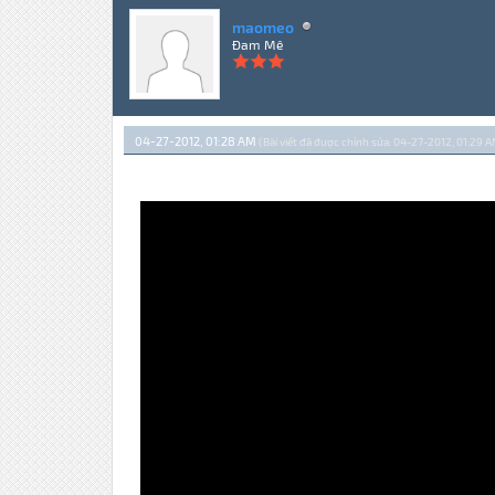
maomeo
Đam Mê
04-27-2012, 01:28 AM
(Bài viết đã được chỉnh sửa: 04-27-2012, 01:29 A