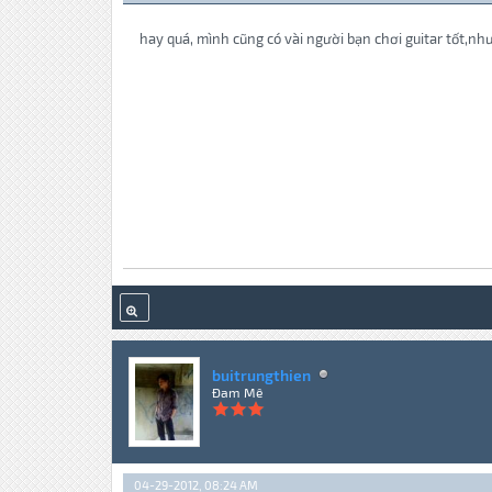
hay quá, mình cũng có vài người bạn chơi guitar tốt,n
buitrungthien
Đam Mê
04-29-2012, 08:24 AM