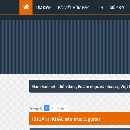
TÌM KIẾM
BÀI VIẾT HÔM NAY
LỊCH
GIÚP ĐỠ
Đam San.net -Diễn đàn yêu âm nhạc và nhạc cụ Việt
1 Votes - 4 Average
1
2
3
4
5
Trang (2):
1
2
Tiếp »
KHOẢNH KHẮC sáo trúc & guitar