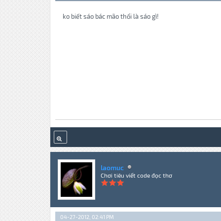
ko biết sáo bác mão thổi là sáo gì!
laomuc
Chơi tiêu viết code đọc thơ
04-27-2012, 02:41 PM