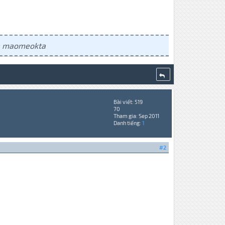
m: maomeokta
Bài viết: 519
70
Tham gia: Sep 2011
Danh tiếng:
1
#2