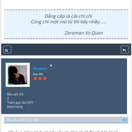
Đẳng cấp là cái chi chi
Cũng chỉ một mớ tử thi bấy nhầy......
Zeroman Vo Quan
kbustar
Đam Mê
Bài viết: 83
2
Tham gia: Oct 2011
Danh tiếng:
0
04-06-2012, 11:52 AM
#3