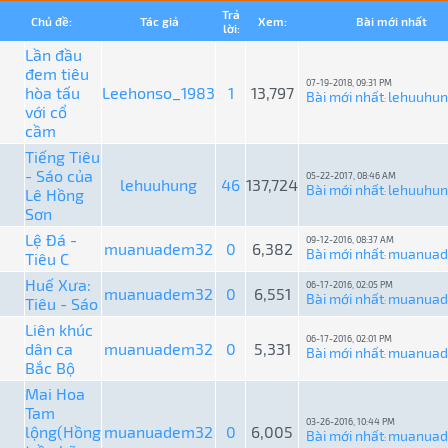
Trả
Chủ đề:
Tác giả
Xem:
Bài mới nhất
lời:
Lần đầu
đem tiêu
07-19-2018, 09:31 PM
hòa tấu
Leehonso_1983
1
13,797
Bài mới nhất
lehuuhu
:
với cổ
cầm
Tiếng Tiêu
- Sáo của
05-22-2017, 08:46 AM
lehuuhung
46
137,724
Bài mới nhất
lehuuhu
Lê Hồng
:
Sơn
Lệ Đá -
09-12-2016, 08:37 AM
muanuadem32
0
6,382
Bài mới nhất
muanua
Tiêu C
:
Huế Xưa:
06-17-2016, 02:05 PM
muanuadem32
0
6,551
Bài mới nhất
muanua
Tiêu - Sáo
:
Liên khúc
06-17-2016, 02:01 PM
dân ca
muanuadem32
0
5,331
Bài mới nhất
muanua
:
Bắc Bộ
Mai Hoa
Tam
03-26-2016, 10:44 PM
lộng(Hồng
muanuadem32
0
6,005
Bài mới nhất
muanua
: