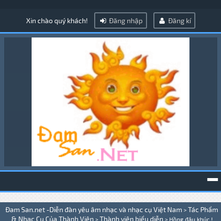
Xin chào quý khách!
Đăng nhập
Đăng kí
To
Đam San.net -Diễn đàn yêu âm nhạc và nhạc cụ Việt Nam
Tác Phẩm
>
na
& Nhạc Cụ Của Thành Viên
Thành viên biểu diễn
>
>
Hồng đậu khúc !