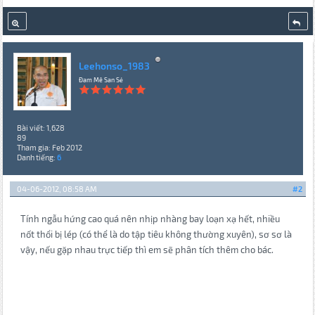
Leehonso_1983
Đam Mê San Sẻ
Bài viết: 1,628
89
Tham gia: Feb 2012
Danh tiếng:
6
04-06-2012, 08:58 AM
#2
Tính ngẫu hứng cao quá nên nhịp nhàng bay loạn xạ hết, nhiều
nốt thổi bị lép (có thể là do tập tiêu không thường xuyên), sơ sơ là
vậy, nếu gặp nhau trực tiếp thì em sẽ phân tích thêm cho bác.