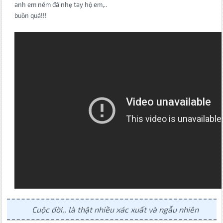
anh em ném đá nhẹ tay hộ em,..
buồn quá!!!
Cuộc đời,, là thật nhiều xác xuất và ngẫu nhiên