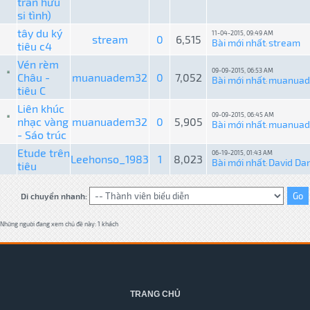
trần hữu
si tình)
tây du ký
11-04-2015, 09:49 AM
stream
0
6,515
Bài mới nhất
stream
tiêu c4
:
Vén rèm
09-09-2015, 06:53 AM
Châu -
muanuadem32
0
7,052
Bài mới nhất
muanua
:
tiêu C
Liên khúc
09-09-2015, 06:45 AM
nhạc vàng
muanuadem32
0
5,905
Bài mới nhất
muanua
:
- Sáo trúc
Etude trên
06-19-2015, 01:43 AM
Leehonso_1983
1
8,023
Bài mới nhất
David Da
tiêu
:
Di chuyển nhanh:
Những người đang xem chủ đề này: 1 khách
TRANG CHỦ