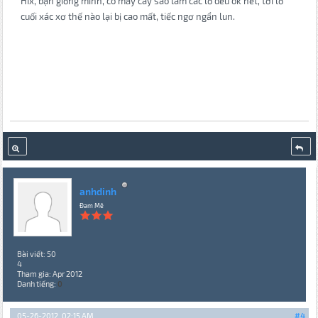
HIx, bạn giống mình, có mấy cây sáo làm các lỗ đều ok hết, tới lỗ
cuối xác xơ thế nào lại bị cao mất, tiếc ngơ ngẩn lun.
anhdinh
Đam Mê
Bài viết: 50
4
Tham gia: Apr 2012
Danh tiếng:
0
05-26-2012, 02:15 AM
#4