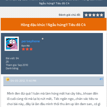
Ngẫu hứng!! Tiêu đô C4
Đánh giá chủ đề:
Hồng đậu khúc ! Ngẫu hứng!! Tiêu đô C4
persephone
Đam Mê
Bài viết: 94
26
Tham gia: Sep 2010
Danh tiếng:
0
#1
04-05-2012, 11:40 PM
Mình đen đủi quá 1 tuần mà làm hỏng mất hai cây tiêu,..khoan đến
lỗ cuối cùng rồi mà lại bị nứt mất,. Tiếc ngẩn ngơ,,.chán vác tiêu ra
chơi bài này,..đây là lần đầu mình thổi thu âm up lên đam san,, có gì