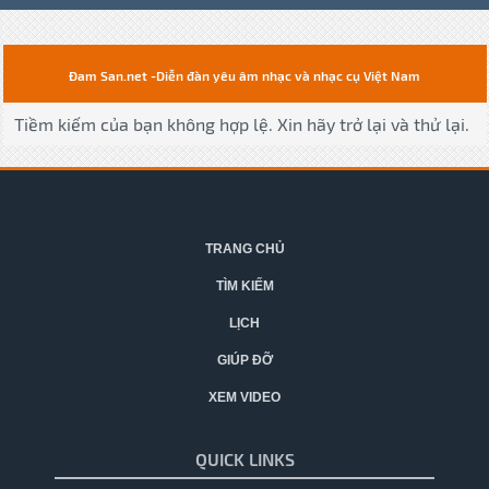
Đam San.net -Diễn đàn yêu âm nhạc và nhạc cụ Việt Nam
Tiềm kiếm của bạn không hợp lệ. Xin hãy trở lại và thử lại.
TRANG CHỦ
TÌM KIẾM
LỊCH
GIÚP ĐỠ
XEM VIDEO
QUICK LINKS