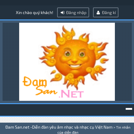
Xin chào quý khách!
Đăng nhập
Đăng kí
To
Đam San.net -Diễn đàn yêu âm nhạc và nhạc cụ Việt Nam
>
Tin nhắn
na
của diễn đàn