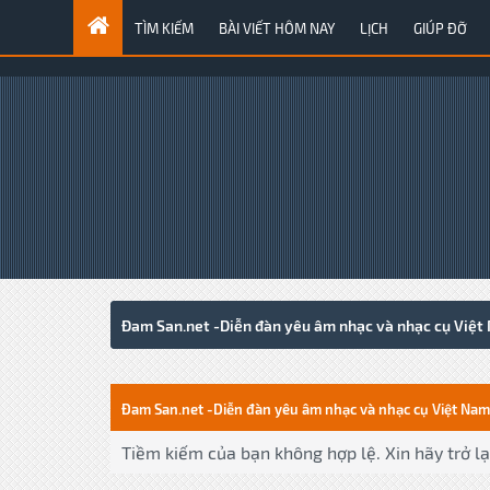
TÌM KIẾM
BÀI VIẾT HÔM NAY
LỊCH
GIÚP ĐỠ
Đam San.net -Diễn đàn yêu âm nhạc và nhạc cụ Việt
Đam San.net -Diễn đàn yêu âm nhạc và nhạc cụ Việt Nam
Tiềm kiếm của bạn không hợp lệ. Xin hãy trở lại