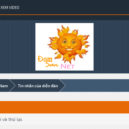
XEM VIDEO
 Nam
Tin nhắn của diễn đàn
 và thử lại.