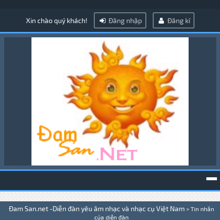
Xin chào quý khách!
Đăng nhập
Đăng kí
To
Đam San.net -Diễn đàn yêu âm nhạc và nhạc cụ Việt Nam
>
Tin nhắn
na
của diễn đàn