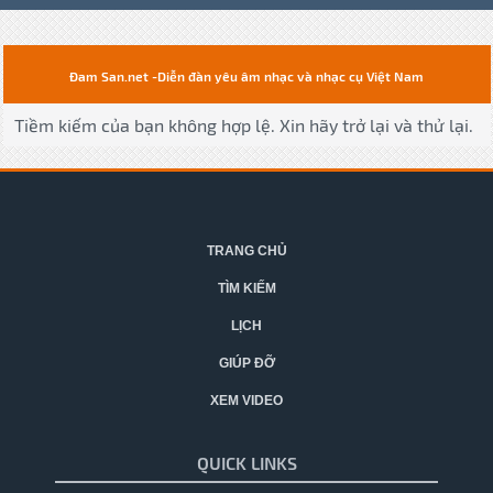
Đam San.net -Diễn đàn yêu âm nhạc và nhạc cụ Việt Nam
Tiềm kiếm của bạn không hợp lệ. Xin hãy trở lại và thử lại.
TRANG CHỦ
TÌM KIẾM
LỊCH
GIÚP ĐỠ
XEM VIDEO
QUICK LINKS