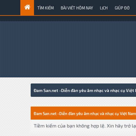
TÌM KIẾM
BÀI VIẾT HÔM NAY
LỊCH
GIÚP ĐỠ
Đam San.net -Diễn đàn yêu âm nhạc và nhạc cụ Việt
Đam San.net -Diễn đàn yêu âm nhạc và nhạc cụ Việt Nam
Tiềm kiếm của bạn không hợp lệ. Xin hãy trở lại