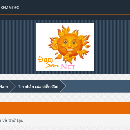
XEM VIDEO
 Nam
Tin nhắn của diễn đàn
 và thử lại.