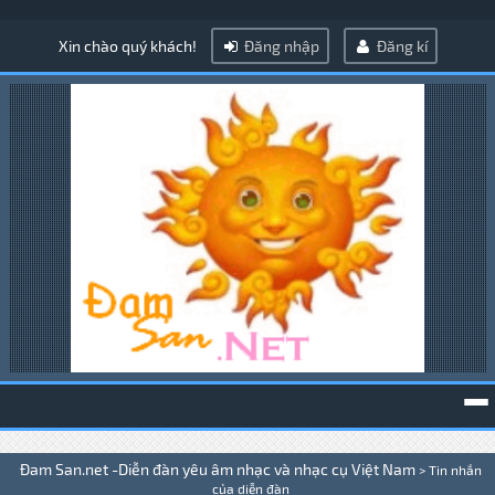
Xin chào quý khách!
Đăng nhập
Đăng kí
To
Đam San.net -Diễn đàn yêu âm nhạc và nhạc cụ Việt Nam
>
Tin nhắn
na
của diễn đàn