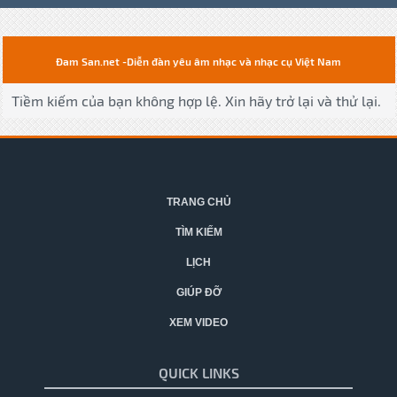
Đam San.net -Diễn đàn yêu âm nhạc và nhạc cụ Việt Nam
Tiềm kiếm của bạn không hợp lệ. Xin hãy trở lại và thử lại.
TRANG CHỦ
TÌM KIẾM
LỊCH
GIÚP ĐỠ
XEM VIDEO
QUICK LINKS