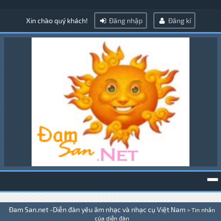
Xin chào quý khách!
Đăng nhập
Đăng kí
To
Đam San.net -Diễn đàn yêu âm nhạc và nhạc cụ Việt Nam
>
Tin nhắn
na
của diễn đàn