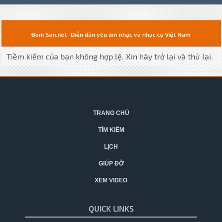
Đam San.net -Diễn đàn yêu âm nhạc và nhạc cụ Việt Nam
Tiềm kiếm của bạn không hợp lệ. Xin hãy trở lại và thử lại.
TRANG CHỦ
TÌM KIẾM
LỊCH
GIÚP ĐỠ
XEM VIDEO
QUICK LINKS