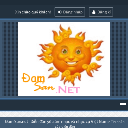
Xin chào quý khách!
Đăng nhập
Đăng kí
To
Đam San.net -Diễn đàn yêu âm nhạc và nhạc cụ Việt Nam
>
Tin nhắn
na
của diễn đàn