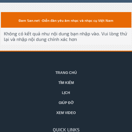
Đam San.net -Diễn đàn yêu âm nhạc và nhạc cụ Việt Nam
Không có kết quả như nội dung bạn nhập vào. Vui lòng thử
lại và nhập nội dung chính xác hơn
TRANG CHỦ
TÌM KIẾM
LỊCH
GIÚP ĐỠ
XEM VIDEO
QUICK LINKS