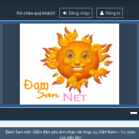
Xin chào quý khách!
Đăng nhập
Đăng kí
To
Đam San.net -Diễn đàn yêu âm nhạc và nhạc cụ Việt Nam
>
Tin nhắn
na
của diễn đàn