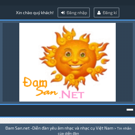
Xin chào quý khách!
Đăng nhập
Đăng kí
To
Đam San.net -Diễn đàn yêu âm nhạc và nhạc cụ Việt Nam
>
Tin nhắn
na
của diễn đàn