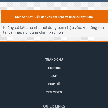
Đam San.net -Diễn đàn yêu âm nhạc và nhạc cụ Việt Nam
Không có kết quả như nội dung bạn nhập vào. Vui lòng thử
lại và nhập nội dung chính xác hơn
TRANG CHỦ
TÌM KIẾM
LỊCH
GIÚP ĐỠ
XEM VIDEO
QUICK LINKS