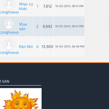
Nhạc cụ
1
7,812
10-03-2013, 06:51 PM
khác
conghoavp
Mua
2
9,692
10-03-2013, 06:51 PM
bán
conghoavp
Đàn Nhị
4
13,900
10-03-2013, 06:49 PM
conghoavp
 SAN