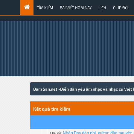
TÌM KIẾM
BÀI VIẾT HÔM NAY
LỊCH
GIÚP ĐỠ
Đam San.net -Diễn đàn yêu âm nhạc và nhạc cụ Việt
Kết quả tìm kiếm
Nhận Dạy đàn nhị, guitar, đàn nguyêt, 
Chủ đề: