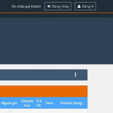
Đăng nhập
Đăng kí
Xin chào quý khách!
Chuyên
Trả
Người gửi
Xem
Posted
tăng
[
]
mục
lời