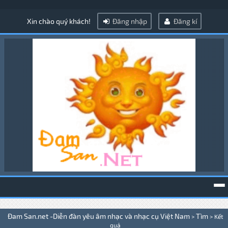
Xin chào quý khách!
Đăng nhập
Đăng kí
To
Đam San.net -Diễn đàn yêu âm nhạc và nhạc cụ Việt Nam
Tìm
>
>
Kết
na
quả