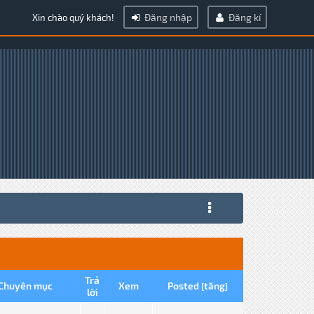
Đăng nhập
Đăng kí
Xin chào quý khách!
Trả
Chuyên mục
Xem
Posted
tăng
[
]
lời