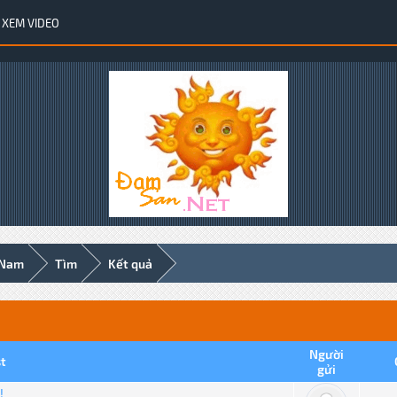
XEM VIDEO
 Nam
Tìm
Kết quả
Người
t
gửi
!