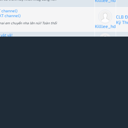
Killlee_hd
T channel)
PKT channel)
CLB Đ
Kỹ Th
̉ mai em chuyển nha lên núi! Toàn thổi
Killlee_hd
vật vã!
Offlin
i v...
Linh t
Killlee_hd
vật vã!
Offlin
t ...
Linh t
..9880_n.jpg]
Killlee_hd
n
CLB T
con ngươi mới được.
Killlee_hd
ục đẹp Damsan.net - 2012
hục đẹp Dam...
Thông
ục ! BQT Damsan.net
Killlee_hd
ục đẹp Damsan.net - 2012
hục đẹp Dam...
Thông
ên máy thì sao? Nếu mang đi in sao ko