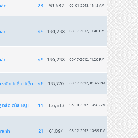
bán
23
68,432
09-01-2012, 11:45 AM
bán
49
134,238
08-17-2012, 11:48 PM
bán
49
134,238
08-17-2012, 11:26 PM
 viên biểu diễn
46
137,770
08-17-2012, 01:46 PM
 báo của BQT
44
157,813
08-16-2012, 10:01 AM
ranh
21
61,094
08-12-2012, 10:39 PM