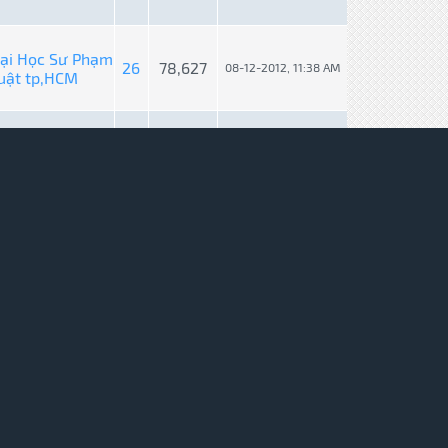
ại Học Sư Phạm
26
78,627
08-12-2012, 11:38 AM
uật tp,HCM
e - Giao lưu -
6
19,791
08-07-2012, 09:08 PM
inh
e - Giao lưu -
6
19,791
08-07-2012, 04:40 PM
inh
ao Đàn
25
72,482
08-06-2012, 07:22 AM
 báo của BQT
44
157,813
08-05-2012, 09:21 PM
 báo của BQT
44
157,813
08-05-2012, 08:39 PM