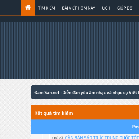
TÌM KIẾM
BÀI VIẾT HÔM NAY
LỊCH
GIÚP ĐỠ
Đam San.net -Diễn đàn yêu âm nhạc và nhạc cụ Việt
Kết quả tìm kiếm
Pos
CẦN BÁN SÁO TRÚC TRUNG QUỐC TỐT
Chủ đề: