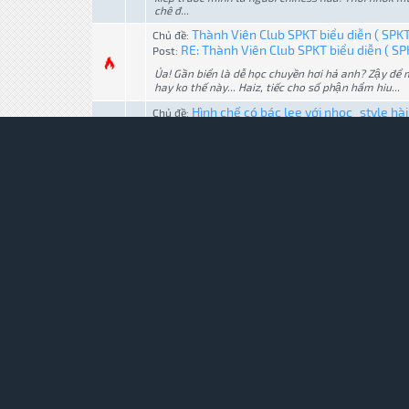
chê đ...
Thành Viên Club SPKT biểu diễn ( SPK
Chủ đề:
RE: Thành Viên Club SPKT biểu diễn ( S
Post:
Ủa! Gần biển là dễ học chuyền hơi hả anh? Zậy đê
hay ko thế này... Haiz, tiếc cho số phận hẩm hiu...
Hình chế có bác lee với nhoc_style hài 
Chủ đề:
RE: Hình chế có bác lee với nhoc_style hà
Post:
Ae thật là đông vui! Ngồi với hotgirl qủa sướng!
Hình chế có bác lee với nhoc_style hài 
Chủ đề:
Hình chế có bác lee với nhoc_style hài vậ
Post:
[Hình: https://fbcdn-sphotos-g-a.akamaihd.net/h.
Video một ngày sinh hoạt tại Tao Đàn
Chủ đề:
RE: Video một ngày sinh hoạt tại Tao Đà
Post:
Khi nào có dịp đi Tao Đàn đây ta... Phải mở mang 
Event : Chọn mẫu thiết kế áo đồng ph
Chủ đề:
RE: Event : Chọn mẫu thiết kế áo đồng p
Post:
Đã xóa vì sử dụng ngôn ngữ bị lỗi đánh máy liên t
Event : Chọn mẫu thiết kế áo đồng ph
Chủ đề:
RE: Event : Chọn mẫu thiết kế áo đồng p
Post:
Ý tưởng hay nhưng họ ko có khả năng diễn đạt tr