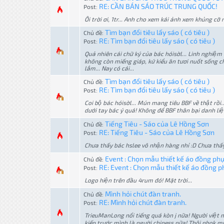
RE: CẦN BÁN SÁO TRÚC TRUNG QUỐC!
Post:
Ôi trời ơi, 1tr... Anh cho xem kái ảnh xem khủng cỡ n
Tìm bạn đổi tiêu lấy sáo ( có tiêu )
Chủ đề:
RE: Tìm bạn đổi tiêu lấy sáo ( có tiêu )
Post:
Quả nhiên cái chữ ký của bác hóisờl... Linh nghiệm
không còn miếng giáp, kứ kiểu ăn tươi nuốt sống ch
lắm... Nay có cái...
Tìm bạn đổi tiêu lấy sáo ( có tiêu )
Chủ đề:
RE: Tìm bạn đổi tiêu lấy sáo ( có tiêu )
Post:
Coi bộ bác hóisờl... Mún mang tiêu BBF về thật rồ
dưới tay bác ý quá! Không để BBF thân bại danh liệt
Tiếng Tiêu - Sáo của Lê Hồng Sơn
Chủ đề:
RE: Tiếng Tiêu - Sáo của Lê Hồng Sơn
Post:
Chưa thấy bác hslee vô nhận hàng nhỉ :D Chưa thấy
Event : Chọn mẫu thiết kế áo đồng ph
Chủ đề:
RE: Event : Chọn mẫu thiết kế áo đồng p
Post:
Logo hiện trên đầu 4rum đó! Mặt trời...
Mình hỏi chút đàn tranh.
Chủ đề:
RE: Mình hỏi chút đàn tranh.
Post:
TrieuManLong nổi tiếng quá kòn j nữa! Người việt m
kiếp trước mình là người chiness nữa! Thôi nhok 