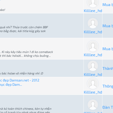
Mua 
ào!
Killlee_hd
Mua 
 quá nhỉ? Thủa trước còn chém BBF
o bằg được, kái title kũg gây sok
Killlee_hd
Mua 
i... Kì này kây tiêu mún 1 đi ko comeback
Killlee_hd
 thì bác hóisờl... không chịu buông...
Thành
 bác hslee vô nhận hàng nhỉ :D
Killlee_hd
ục đẹp Damsan.net - 2012
hục đẹp Dam...
Thông
Killlee_hd
Đàn T
à kứ toàn thích chiness, kòn tự nhận
mún cổ tranh tùy nhok nhưg đừng nên