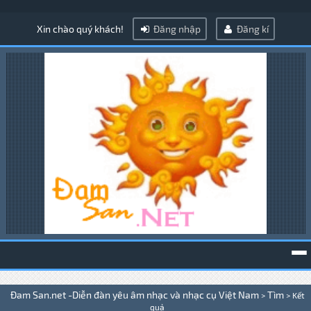
Xin chào quý khách!
Đăng nhập
Đăng kí
To
Đam San.net -Diễn đàn yêu âm nhạc và nhạc cụ Việt Nam
Tìm
>
>
Kết
na
quả