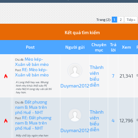
Trang (2):
1
2
Tiếp »
Kết quả tìm kiếm
Chuyên
Trả
Post
Người gửi
Xem
mục
lời
Mèo kép-
Chủ đề:
Xuân về bản mèo
Thành
RE: Mèo kép-
Post:
viên
Xuân về bản mèo
7
21,341
0
biểu
A Long thổi hay wa. Nhưng
diễn
Duyman2012
hình như khúc thổi sáo Pí(
mèo Nữ) A long láy vài cái thì
hay hơn.
Đất phương
Chủ đề:
nam & Mưa trên
Thành
phố Huế - NHT
viên
RE: Đất phương
Post:
4
12,796
0
nam & Mưa trên
biểu
phố Huế - NHT
diễn
Duyman2012
Mấy chỗ láy ngón nhẹ hơn