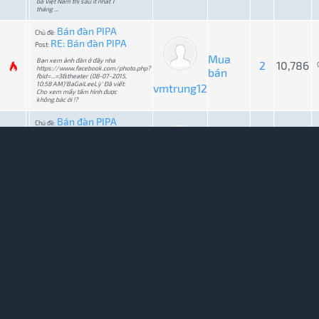
bà Việt Nam thì sau ít nhất 1
tháng ...
Bán đàn PIPA
Chủ đề:
RE: Bán đàn PIPA
Post:
Mua
Bạn xem ảnh đàn ở đây nha
2
10,786
https://www.facebook.com/photo.php?
bán
fbid=...=3&theater (08-07-2015,
10:58 AM)'BaGaiLeeLỳ' Đã viết:
vmtrung12
Cho xem mấy tấm hình được
không bác ới !?
Bán đàn PIPA
Chủ đề:
Bán đàn PIPA
Post:
Mua
2
10,786
Mình có 1 cây Tỳ bà Trung Quốc
bán
muốn bán, Bạn nào có nhu cầu
liên hệ sdt: 0907690180, Giá 6
vmtrung12
triệu, giảm nhẹ cho sinh viên.
Hoặc trao đổi đàn t' rưng
Song tấu Tiêu-
Chủ đề:
Tranh CẢM XÚC
Song tấu Tiêu-
Post:
Tranh CẢM XÚC
Nghệ sĩ
biểu
3
13,903
Hôm nay Rằm, ta cùng hòa mình
vào dòng CẢM XÚC bàng bạc ánh
diễn
trăng lay động nơi đáy giếng
vmtrung12
trong qua tiếng trúc tiếng kim gợi
lên nét mỹ cảm tịch liêu mà
thanh thoát... nhưng vẫn tha thiết
với đời https...