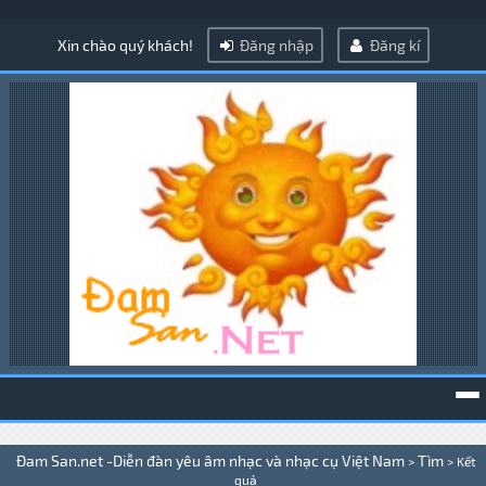
Xin chào quý khách!
Đăng nhập
Đăng kí
To
Đam San.net -Diễn đàn yêu âm nhạc và nhạc cụ Việt Nam
Tìm
>
>
Kết
na
quả