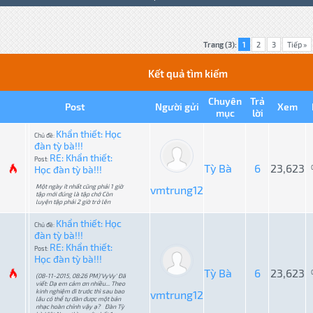
Trang (3):
1
2
3
Tiếp »
Kết quả tìm kiếm
Chuyên
Trả
Post
Người gửi
Xem
mục
lời
Khẩn thiết: Học
Chủ đề:
đàn tỳ bà!!!
RE: Khẩn thiết:
Post:
Tỳ Bà
6
23,623
Học đàn tỳ bà!!!
Một ngày ít nhất cũng phải 1 giờ
vmtrung12
tập mới đúng là tập chớ Còn
luyện tập phải 2 giờ trở lên
Khẩn thiết: Học
Chủ đề:
đàn tỳ bà!!!
RE: Khẩn thiết:
Post:
Học đàn tỳ bà!!!
Tỳ Bà
6
23,623
(08-11-2015, 08:26 PM)'VyVy' Đã
viết: Dạ em cảm ơn nhiều... Theo
kinh nghiệm đi trước thì sau bao
vmtrung12
lâu có thể tự đàn được một bản
nhạc hoàn chỉnh vậy ạ? Đàn Tỳ