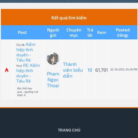
Kết quả tìm kiếm
Người
Chuyên
Trả
Posted
Post
Xem
gửi
mục
lời
tăng
[
]
Kiếm
Chủ đề:
hiệp tình
duyên -
Tiêu Rê
Thành
RE: Kiếm
Post:
viên biểu
19
61,791
hiệp tình
02-18-2012, 04:26 PM
Phạm
diễn
duyên -
Ngọc
Tiêu Rê
Thoại
Bác thổi hay
quá....ngưỡng mộ
thiệt :X .
TRANG CHỦ