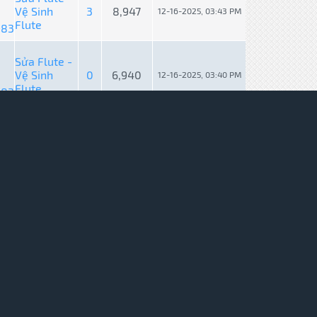
Vệ Sinh
3
8,947
12-16-2025, 03:43 PM
Flute
983
Sửa Flute -
Vệ Sinh
0
6,940
12-16-2025, 03:40 PM
Flute
983
Sửa Flute -
Vệ Sinh
3
8,947
10-14-2025, 11:20 AM
Flute
983
Mua bán
10
130,913
10-13-2025, 04:38 PM
983
Nghệ sĩ biểu
0
6,923
10-11-2025, 12:42 PM
diễn
983