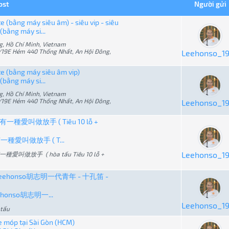
ost
Người gửi
 (bằng máy siêu âm) - siêu vip - siêu
bằng máy si...
g, Hồ Chí Minh, Vietnam
19E Hẻm 440 Thống Nhất, An Hội Đông,
Leehonso_1
e (bằng máy siêu âm vip)
bằng máy si...
g, Hồ Chí Minh, Vietnam
19E Hẻm 440 Thống Nhất, An Hội Đông,
Leehonso_1
ay / 有一種愛叫做放手 ( Tiêu 10 lỗ +
 / 有一種愛叫做放手 ( T...
Leehonso_1
a 有一種愛叫做放手 ( hòa tấu Tiêu 10 lỗ +
 lỗ - Leehonso胡志明一代青年 - 十孔笛 -
 Leehonso胡志明一...
Leehonso_1
 tấu
e móp tại Sài Gòn (HCM)