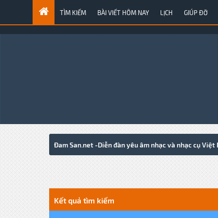
TÌM KIẾM
BÀI VIẾT HÔM NAY
LỊCH
GIÚP ĐỠ
Đam San.net -Diễn đàn yêu âm nhạc và nhạc cụ Việt
Kết quả tìm kiếm