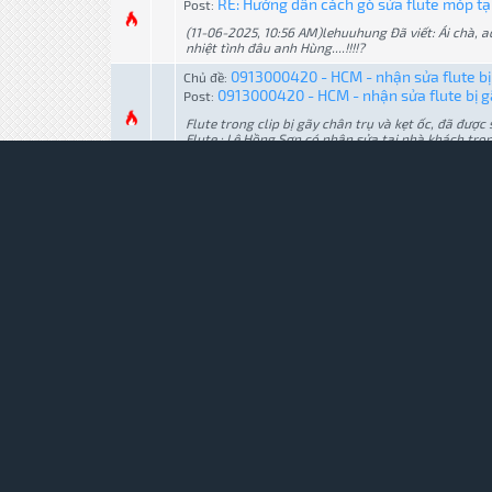
RE: Hướng dẫn cách gò sửa flute móp tại 
Post:
(11-06-2025, 10:56 AM)lehuuhung Đã viết: Ái chà, 
nhiệt tình đâu anh Hùng....!!!!?
0913000420 - HCM - nhận sửa flute bị 
Chủ đề:
0913000420 - HCM - nhận sửa flute bị gãy
Post:
Flute trong clip bị gãy chân trụ và kẹt ốc, đã được
Flute : Lê Hồng Sơn có nhận sửa tại nhà khách tro
chỉ bên Gò Vấp -...
0913000420 - HCM - nhận gò sửa flut
Chủ đề:
0913000420 - HCM - nhận gò sửa flute mó
Post:
Sơn tui hướng dẫn cô học trò cách gò sửa flute mó
hư, pad hở, cong móp, gỉ sét thì cứ an tâm đưa t
có bảo hành và hướng...
Shop Tiêu Sáo trúc made by Độc Cô tử
Chủ đề:
RE: Shop Tiêu Sáo trúc made by Độc Cô 
Post:
Sau hơn 20 năm chơi tiêu sáo thì admin tui vẫn đán
Nam nhé, việc đánh giá này đến từ rất nhiều lần t
shop tiêu Độc Cô tử này...
Admin thổi tiêu bản Anh Vẫn Hành Quâ
Chủ đề:
Admin thổi tiêu bản Anh Vẫn Hành Quân b
Post:
Lâu qua không lên bài, nay thổi tiêu bản Anh Vẫn 
em thưởng thức
Hỏi về nhạc cụ kèn
Chủ đề: