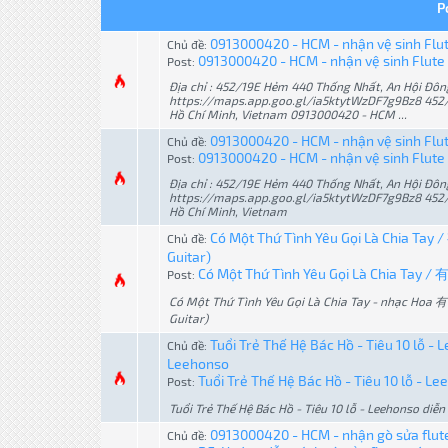
P
0913000420 - HCM - nhận vệ sinh Flute
Chủ đề:
0913000420 - HCM - nhận vệ sinh Flute (
Post:
Địa chỉ : 452/19E Hẻm 440 Thống Nhất, An Hội Đôn
https://maps.app.goo.gl/ia5ktytWzDF7g9Bz8 452/
Hồ Chí Minh, Vietnam 0913000420 - HCM ...
0913000420 - HCM - nhận vệ sinh Flut
Chủ đề:
0913000420 - HCM - nhận vệ sinh Flute (
Post:
Địa chỉ : 452/19E Hẻm 440 Thống Nhất, An Hội Đôn
https://maps.app.goo.gl/ia5ktytWzDF7g9Bz8 452/
Hồ Chí Minh, Vietnam
Có Một Thứ Tình Yêu Gọi Là Chia T
Chủ đề:
Guitar)
Có Một Thứ Tình Yêu Gọi Là Chia Tay
Post:
Có Một Thứ Tình Yêu Gọi Là Chia Tay - nhạc Ho
Guitar)
Tuổi Trẻ Thế Hệ Bác Hồ - Tiêu 10
Chủ đề:
Leehonso
Tuổi Trẻ Thế Hệ Bác Hồ - Tiêu 10 lỗ -
Post:
Tuổi Trẻ Thế Hệ Bác Hồ - Tiêu 10 lỗ - Leehonso diễn
0913000420 - HCM - nhận gò sửa flut
Chủ đề: