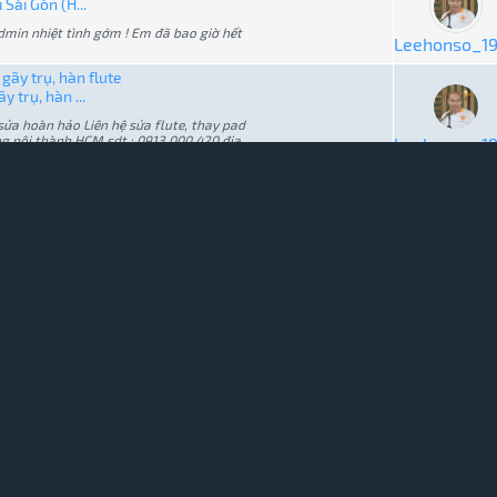
Sài Gòn (H...
admin nhiệt tình gớm ! Em đã bao giờ hết
Leehonso_1
gãy trụ, hàn flute
 trụ, hàn ...
 sửa hoàn hảo Liên hệ sửa flute, thay pad
ng nội thành HCM sdt : 0913.000.420 địa
Leehonso_1
e móp tại Sài Gòn (HCM)
p tại Sài G...
p tại Sài Gòn (HCM) anh em nào có flute
ui mần nhé, bảo đảm nhanh gọn, ngon bổ rẻ
Leehonso_1
tử
h giá đây là shop làm tiêu tệ nhất Việt
ui nhận sửa tiêu cho các nạn nhân của
Leehonso_1
n bằng tiêu 10 lỗ
ằng tiêu 10...
Hành Quân bằng tiêu 10 lỗ, kính mời anh
Leehonso_1