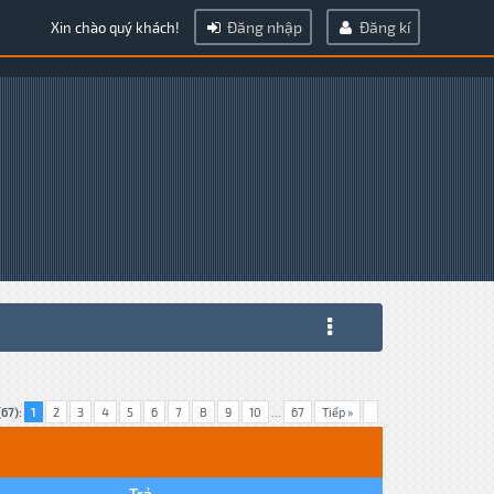
Đăng nhập
Đăng kí
Xin chào quý khách!
(67):
1
2
3
4
5
6
7
8
9
10
...
67
Tiếp »
Trả