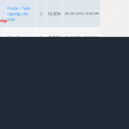
Flute / Sáo
ngang các
2
12,814
09-26-2014, 10:45 AM
loại
imp
Đàn Tranh
2
8,927
09-15-2014, 01:26 PM
imp
Lý thuyết
191
687,225
09-10-2014, 10:28 AM
nhạc
imp
Thành viên
3
11,734
09-04-2014, 09:17 PM
biểu diễn
imp
Flute / Sáo
ngang các
1
6,617
08-26-2014, 07:56 PM
loại
imp
CLB Bình
2
8,100
08-26-2014, 07:46 PM