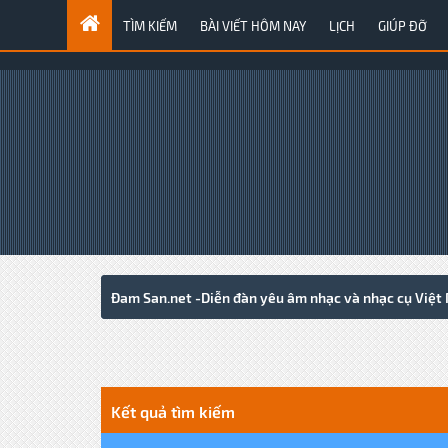
TÌM KIẾM
BÀI VIẾT HÔM NAY
LỊCH
GIÚP ĐỠ
Đam San.net -Diễn đàn yêu âm nhạc và nhạc cụ Việt
Kết quả tìm kiếm