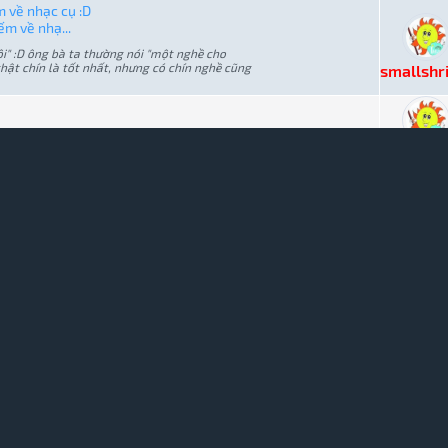
m về nhạc cụ :D
ếm về nhạ...
ôi" :D ông bà ta thường nói "một nghề cho
hật chín là tốt nhất, nhưng có chín nghề cũng
smallshr
smallshr
 công viên Gia Định và Tao Đàn
n Gia Địn...
9/2014, vì lý do bận đi công tác, anh Sơn
smallshr
ọi người cố gắng tự luyện!
smallshr
ơi còn yếu, chưa lên nốt cao được cố gắng
smallshr