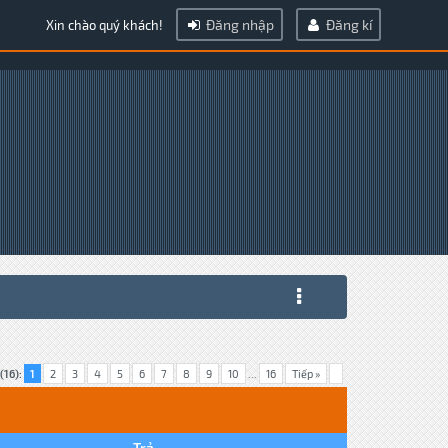
Đăng nhập
Đăng kí
Xin chào quý khách!
(16):
1
2
3
4
5
6
7
8
9
10
...
16
Tiếp »
Trả