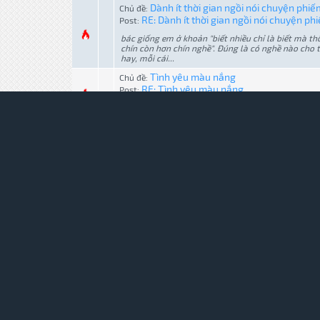
Dành ít thời gian ngồi nói chuyện phiế
Chủ đề:
RE: Dành ít thời gian ngồi nói chuyện phi
Post:
bác giống em ở khoản "biết nhiều chỉ là biết mà th
chín còn hơn chín nghề". Đúng là có nghề nào cho t
hay, mỗi cái...
Tình yêu màu nắng
Chủ đề:
RE: Tình yêu màu nắng
Post:
con gái BK đa tài quá, ngưỡng mộ!
Khoá hướng dẫn sáo, tiêu miễn phí tại
Chủ đề:
RE: Khoá hướng dẫn sáo, tiêu tại công viê
Post:
thông báo từ anh Leehonso: tối nay, thứ 4 ngày 10/
không lên hướng dẫn lớp tiêu sáo tại DHCN được, m
Về quê - Hòa tấu sáo trúc vs violin
Chủ đề:
RE: Về quê - Hòa tấu sáo trúc vs violin
Post:
tay chơi sáo mặc áo chìm lỉm ^^
Romeo - Juliet
Chủ đề:
RE: Romeo - Juliet
Post:
nhịp bạn chưa đúng, nốt vẫn có nhiều chỗ bị sai, h
luyện thêm nha bạn
Xin Ý Kiến Làm Event Cho CLB
Chủ đề:
RE: Xin Ý Kiến Làm Event Cho CLB
Post: