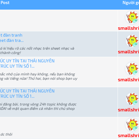
Post
Người g
smallshr
et đàn tranh
et đàn tra...
ó kí hiệu rõ các nốt nhạc trên sheet nhạc và
smallshr
 thành công!
ÚC UY TÍN TẠI THÁI NGUYÊN
ÚC UY TÍN SỐ 1...
 nhắc nhở của mình hay không, nếu bạn không
g vài tiếng nữa! Thứ hai, bạn nói shop bạn uy
smallshr
ÚC UY TÍN TẠI THÁI NGUYÊN
ÚC UY TÍN SỐ 1...
hi đăng bài, trong vòng 24h topic không được
ị XÓA! về mặt quan điểm cá nhân thì chủ shop
smallshr
 dc thôi
smallshr