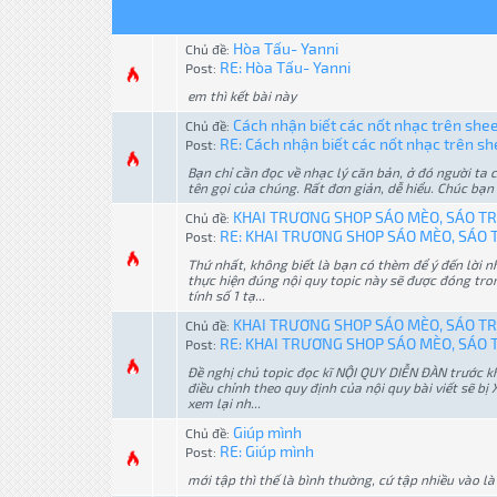
Hòa Tấu- Yanni
Chủ đề:
RE: Hòa Tấu- Yanni
Post:
em thì kết bài này
Cách nhận biết các nốt nhạc trên she
Chủ đề:
RE: Cách nhận biết các nốt nhạc trên she
Post:
Bạn chỉ cần đọc về nhạc lý căn bản, ở đó người ta c
tên gọi của chúng. Rất đơn giản, dễ hiểu. Chúc bạn
KHAI TRƯƠNG SHOP SÁO MÈO, SÁO TR
Chủ đề:
RE: KHAI TRƯƠNG SHOP SÁO MÈO, SÁO TR
Post:
Thứ nhất, không biết là bạn có thèm để ý đến lời
thực hiện đúng nội quy topic này sẽ được đóng tron
tính số 1 tạ...
KHAI TRƯƠNG SHOP SÁO MÈO, SÁO TR
Chủ đề:
RE: KHAI TRƯƠNG SHOP SÁO MÈO, SÁO TR
Post:
Đề nghị chủ topic đọc kĩ NỘI QUY DIỄN ĐÀN trước k
điều chỉnh theo quy định của nội quy bài viết sẽ b
xem lại nh...
Giúp mình
Chủ đề:
RE: Giúp mình
Post:
mới tập thì thế là bình thường, cứ tập nhiều vào là