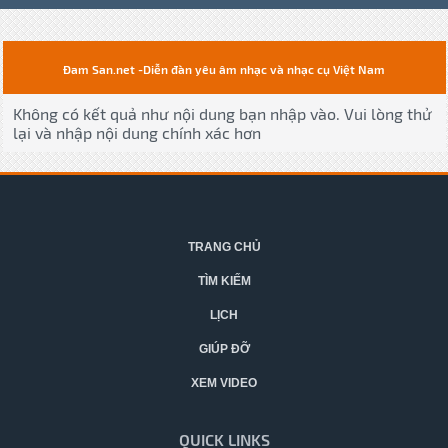
Đam San.net -Diễn đàn yêu âm nhạc và nhạc cụ Việt Nam
Không có kết quả như nội dung bạn nhập vào. Vui lòng thử
lại và nhập nội dung chính xác hơn
TRANG CHỦ
TÌM KIẾM
LỊCH
GIÚP ĐỠ
XEM VIDEO
QUICK LINKS