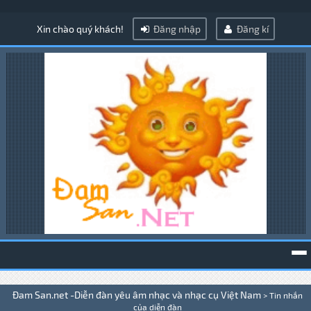
Xin chào quý khách!
Đăng nhập
Đăng kí
To
Đam San.net -Diễn đàn yêu âm nhạc và nhạc cụ Việt Nam
>
Tin nhắn
na
của diễn đàn