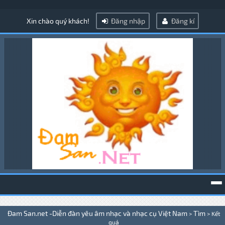
Xin chào quý khách!
Đăng nhập
Đăng kí
To
Đam San.net -Diễn đàn yêu âm nhạc và nhạc cụ Việt Nam
Tìm
>
>
Kết
na
quả