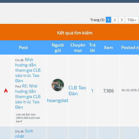
Trang (3):
1
2
3
Tiếp »
Kết quả tìm kiếm
Người
Chuyên
Trả
Post
Xem
Posted
[
gửi
mục
lời
Nhờ
Chủ đề:
hướng dẫn
tham gia CLB
sáo trúc Tao
Đàn
RE: Nhờ
CLB Tao
Post:
1
7,186
hướng dẫn
04-03-2016, 
Đàn
tham gia CLB
hoangdat
sáo trúc Tao
Đàn
Liên hệ Bác Sơn
(0913.000.420) nhé
bạn!!
Sinh
Chủ đề:
nhật