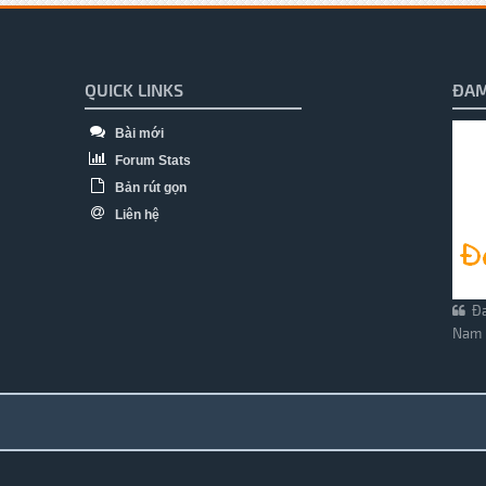
QUICK LINKS
ĐAM
Bài mới
Forum Stats
Bản rút gọn
Liên hệ
Đa
Nam