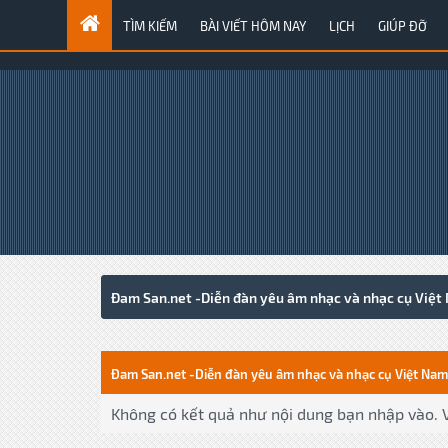
TÌM KIẾM
BÀI VIẾT HÔM NAY
LỊCH
GIÚP ĐỠ
Đam San.net -Diễn đàn yêu âm nhạc và nhạc cụ Việt
Đam San.net -Diễn đàn yêu âm nhạc và nhạc cụ Việt Nam
Không có kết quả như nội dung bạn nhập vào. V