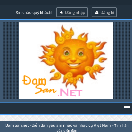
Xin chào quý khách!
Đăng nhập
Đăng kí
To
Đam San.net -Diễn đàn yêu âm nhạc và nhạc cụ Việt Nam
>
Tin nhắn
na
của diễn đàn