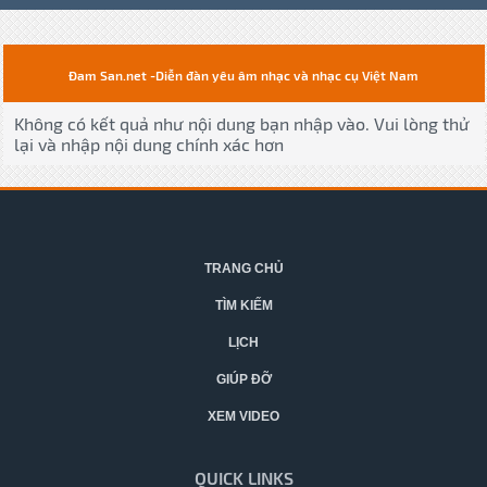
Đam San.net -Diễn đàn yêu âm nhạc và nhạc cụ Việt Nam
Không có kết quả như nội dung bạn nhập vào. Vui lòng thử
lại và nhập nội dung chính xác hơn
TRANG CHỦ
TÌM KIẾM
LỊCH
GIÚP ĐỠ
XEM VIDEO
QUICK LINKS