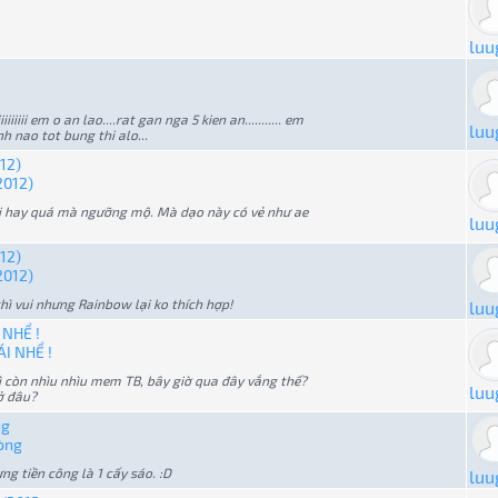
luu
iiiiii em o an lao....rat gan nga 5 kien an........... em
luu
 anh nao tot bung thi alo...
12)
2012)
hổi hay quá mà ngưỡng mộ. Mà dạo này có vẻ như ae
luu
12)
2012)
hì vui nhưng Rainbow lại ko thích hợp!
luu
 NHỂ !
I NHỂ !
hì còn nhìu nhìu mem TB, bây giờ qua đây vắng thế?
luu
ở đâu?
ng
hòng
ng tiền công là 1 cấy sáo. :D
luu