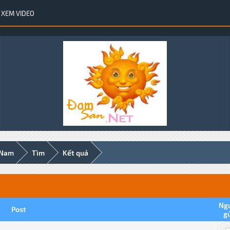
XEM VIDEO
 Nam
Tìm
Kết quả
Ng
Post
g