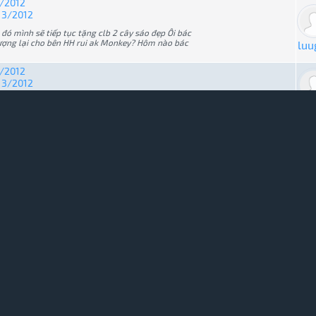
3/2012
g 3/2012
đó mình sẽ tiếp tục tặng clb 2 cây sáo đẹp Ôi bác
ượng lại cho bên HH rui ak Monkey? Hôm nào bác
luu
3/2012
g 3/2012
Nếu khoảng 15 người trở lên thì Rainbow liệu có
luu
 trúc ĐH Hải Phòng
o trúc ĐH H...
nh vs Clip mọi người chơi trò chơi nhưng ngại :-p
luu
ko tưởng đc
 trúc ĐH Hải Phòng
o trúc ĐH H...
Huynh cũng xin đc nhiều gớm mà chả dẫn ae đi
luu
QUICK LINKS
ĐAM