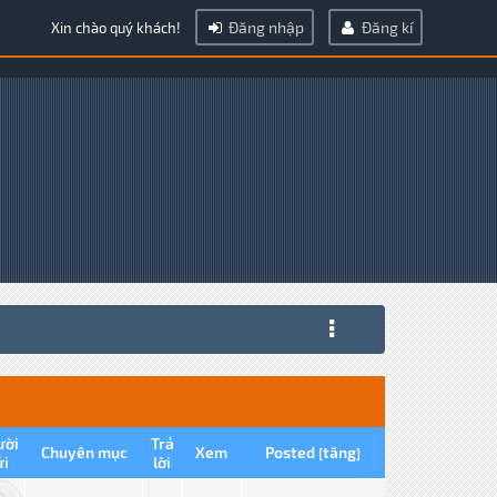
Đăng nhập
Đăng kí
Xin chào quý khách!
ười
Trả
Chuyên mục
Xem
Posted
tăng
[
]
ửi
lời