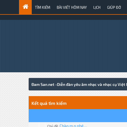
TÌM KIẾM
BÀI VIẾT HÔM NAY
LỊCH
GIÚP ĐỠ
Đam San.net -Diễn đàn yêu âm nhạc và nhạc cụ Việt
Kết quả tìm kiếm
Chào m.n nhé....
Chủ đề: