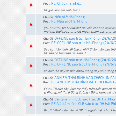
RE: Chào m.n nhé....
Post:
HP giờ vẹo lắm rùi! Haiz..!
Nếu ai ở Hải Phòng
Chủ đề:
RE: Nếu ai ở Hải Phòng
Post:
(07-19-2012, 09:12 AM)dat Đã viết: cac anh oiiiiiiiiiiiiii
moi tap thoi sao,,,,,,,,,,,,rat muon tham gia...........
OFFLINE sáo trúc Hải Phòng (24/6/20
Chủ đề:
RE: OFFLINE sáo trúc Hải Phòng (24/6/
Post:
Sao ko thấy hình với Clip gì nhỉ? Thấy mấy bạn t
HP sắp bỏ Damsan rùi. Haiz..!
OFFLINE sáo trúc Hải Phòng (24/6/20
Chủ đề:
RE: OFFLINE sáo trúc Hải Phòng (24/6/
Post:
Ko biết lần này đc bao nhiêu mạng đây nhỉ? Đông t
ANH EM THÁI BÌNH VÀO CHECK-IN CÁI
Chủ đề:
RE: ANH EM THÁI BÌNH VÀO CHECK-IN CÁ
Post:
Có tui TB nữa đây. Bữa trc thấy trên diễn đàn cũ t
@ Phong_mi: Tui ở Đông Cường - Đông Hưng nè. U 
Vài tấm hình CLB sáo trúc DH Hải Phò
Chủ đề:
RE: Vài tấm hình CLB sáo trúc DH Hải P
Post:
Bác Trí Minh bữa nào về HP thì e giới thiệu cho. Như