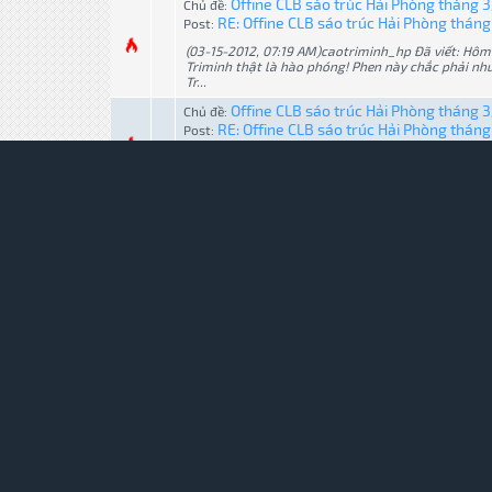
Offine CLB sáo trúc Hải Phòng tháng 
Chủ đề:
RE: Offine CLB sáo trúc Hải Phòng thán
Post:
(03-15-2012, 07:19 AM)caotriminh_hp Đã viết: Hôm 
Triminh thật là hào phóng! Phen này chắc phải nh
Tr...
Offine CLB sáo trúc Hải Phòng tháng 
Chủ đề:
RE: Offine CLB sáo trúc Hải Phòng thán
Post:
Thế tất cả có khoảng bao nhiêu người vậy Monley? 
nhỏ quá ko?
Liên hoan 8/3 cho các bạn nữ CLB sáo
Chủ đề:
RE: Liên hoan 8/3 cho các bạn nữ CLB sá
Post:
Ông thì lúc nào chả buồn cười :)) Định úp mấy cái ả
[/quote] Thui up mấy cái đó lên làm gì? Trông hài 
Liên hoan 8/3 cho các bạn nữ CLB sáo
Chủ đề:
RE: Liên hoan 8/3 cho các bạn nữ CLB sá
Post:
Her! Sao trông mình buồn cười thế nhỉ? @Monkey: 
rượu ốc gì cả.
TRANG CHỦ