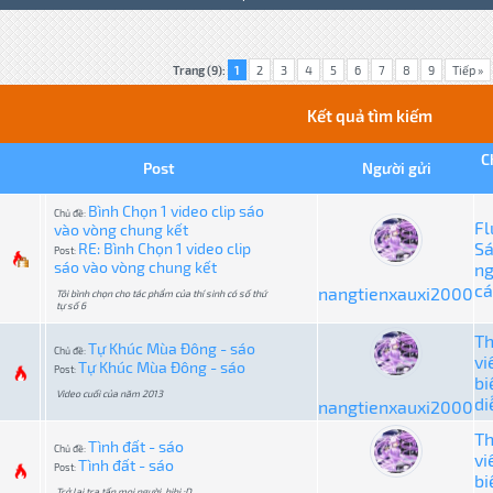
Trang (9):
1
2
3
4
5
6
7
8
9
Tiếp »
Kết quả tìm kiếm
C
Post
Người gửi
Bình Chọn 1 video clip sáo
Chủ đề:
Fl
vào vòng chung kết
S
RE: Bình Chọn 1 video clip
Post:
sáo vào vòng chung kết
n
cá
nangtienxauxi2000
Tôi bình chọn cho tác phẩm của thí sinh có số thứ
tự số 6
T
Tự Khúc Mùa Đông - sáo
Chủ đề:
vi
Tự Khúc Mùa Đông - sáo
Post:
bi
Video cuối của năm 2013
di
nangtienxauxi2000
T
Tình đất - sáo
Chủ đề:
vi
Tình đất - sáo
Post:
bi
Trở lại tra tấn mọi người, hihi :D