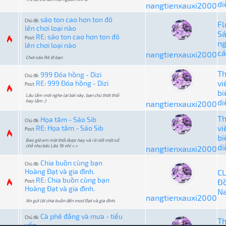
di
nangtienxauxi2000
sáo ton cao hơn ton đô
Chủ đề:
Fl
lên chơi loại nào
S
RE: sáo ton cao hơn ton đô
Post:
n
lên chơi loại nào
cá
nangtienxauxi2000
Chơi sáo Rê đi bạn
T
999 Đóa hồng - Dizi
Chủ đề:
vi
RE: 999 Đóa hồng - Dizi
Post:
bi
Lâu lắm mới nghe lại bài này, bạn chủ thớt thổi
di
hay lắm :)
nangtienxauxi2000
T
Họa tâm - Sáo Sib
Chủ đề:
vi
RE: Họa tâm - Sáo Sib
Post:
bi
Bao giờ em mới thổi được hay và rõ nốt một số
di
chỗ như bác Lão Tè nhỉ =.=
nangtienxauxi2000
Chia buồn cùng bạn
Chủ đề:
Hoàng Đạt và gia đình.
C
RE: Chia buồn cùng bạn
Đ
Post:
Hoàng Đạt và gia đình.
Na
nangtienxauxi2000
Xin gửi lời chia buồn đến mod Đạt và gia đình.
Cà phê đắng và mưa - tiểu
Chủ đề:
T
yến