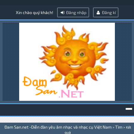
Xin chào quý khách!
Đăng nhập
Đăng kí
To
Đam San.net -Diễn đàn yêu âm nhạc và nhạc cụ Việt Nam
Tìm
>
>
Kết
na
quả