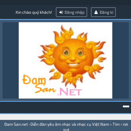
Xin chào quý khách!
Đăng nhập
Đăng kí
To
Đam San.net -Diễn đàn yêu âm nhạc và nhạc cụ Việt Nam
Tìm
>
>
Kết
na
quả