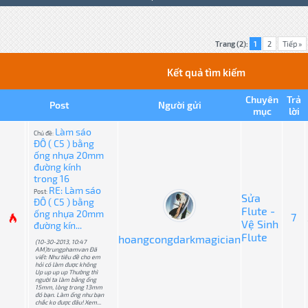
Trang (2):
1
2
Tiếp »
Kết quả tìm kiếm
Chuyên
Trả
Post
Người gửi
mục
lời
Làm sáo
Chủ đề:
ĐÔ ( C5 ) bằng
ống nhựa 20mm
đường kính
trong 16
RE: Làm sáo
Post:
Sửa
ĐÔ ( C5 ) bằng
Flute -
ống nhựa 20mm
7
Vệ Sinh
đường kín...
Flute
hoangcongdarkmagician
(10-30-2013, 10:47
AM)trungphamvan Đã
viết: Như tiêu đề cho em
hỏi có làm được không
Up up up up Thường thì
người ta làm bằng ống
15mm, lòng trong 13mm
đó bạn. Làm ống như bạn
chắc ko được đâu! Xem...