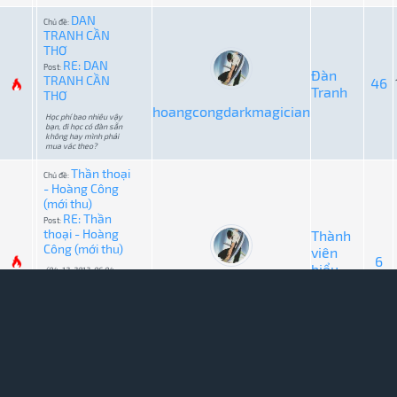
DAN
Chủ đề:
TRANH CẦN
THƠ
RE: DAN
Post:
Đàn
TRANH CẦN
46
Tranh
THƠ
hoangcongdarkmagician
Học phí bao nhiêu vậy
bạn, đi học có đàn sẵn
không hay mình phải
mua vác theo?
Thần thoại
Chủ đề:
- Hoàng Công
(mới thu)
RE: Thần
Post:
thoại - Hoàng
Thành
Công (mới thu)
viên
6
biểu
(04-12-2013, 06:04
PM)honsoLee Đã viết:
diễn
hoangcongdarkmagician
Bữa nào thu thấy hình,
hoặc thổi chay đừng đệm
nhạc đi bạn, vậy cho dễ
đánh giá, chứ lồng nhạc
chỉnh tiếng kiểu này thì
nghe chơi cho vui cũng
được thôi ! Dạ...
Thần thoại
Chủ đề:
- Hoàng Công