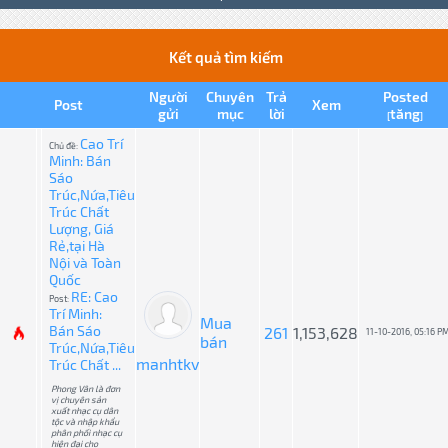
Kết quả tìm kiếm
Người
Chuyên
Trả
Posted
Post
Xem
gửi
mục
lời
tăng
[
]
Cao Trí
Chủ đề:
Minh: Bán
Sáo
Trúc,Nứa,Tiêu
Trúc Chất
Lượng, Giá
Rẻ,tại Hà
Nội và Toàn
Quốc
RE: Cao
Post:
Trí Minh:
Mua
Bán Sáo
261
1,153,628
11-10-2016, 05:16 P
bán
Trúc,Nứa,Tiêu
manhtkv
Trúc Chất ...
Phong Vân là đơn
vị chuyên sản
xuất nhạc cụ dân
tộc và nhập khẩu
phân phối nhạc cụ
hiện đại cho