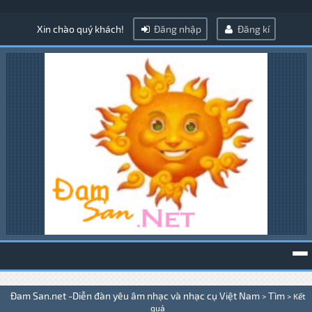
Xin chào quý khách!
Đăng nhập
Đăng kí
To
Đam San.net -Diễn đàn yêu âm nhạc và nhạc cụ Việt Nam
Tìm
>
>
Kết
na
quả