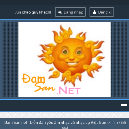
Xin chào quý khách!
Đăng nhập
Đăng kí
To
Đam San.net -Diễn đàn yêu âm nhạc và nhạc cụ Việt Nam
Tìm
>
>
Kết
na
quả