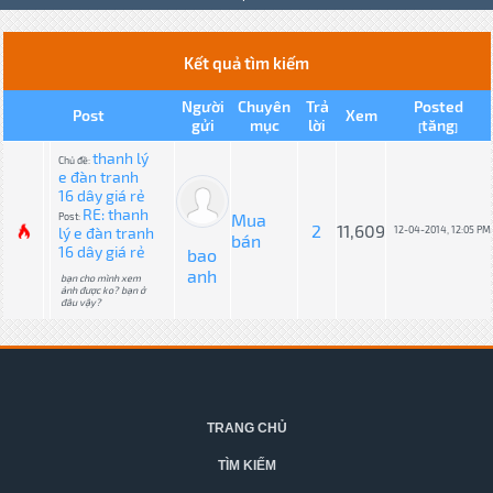
Kết quả tìm kiếm
Người
Chuyên
Trả
Posted
Post
Xem
gửi
mục
lời
tăng
[
]
thanh lý
Chủ đề:
e đàn tranh
16 dây giá rẻ
RE: thanh
Mua
Post:
2
11,609
lý e đàn tranh
12-04-2014, 12:05 PM
bán
16 dây giá rẻ
bao
anh
bạn cho mình xem
ảnh được ko? bạn ở
đâu vậy?
TRANG CHỦ
TÌM KIẾM