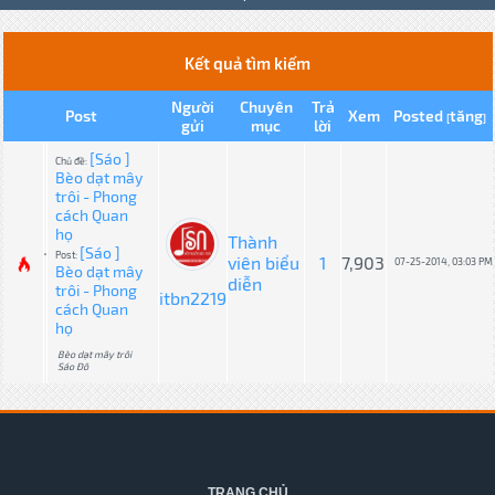
Kết quả tìm kiếm
Người
Chuyên
Trả
Post
Xem
Posted
tăng
[
]
gửi
mục
lời
[Sáo ]
Chủ đề:
Bèo dạt mây
trôi - Phong
cách Quan
họ
Thành
[Sáo ]
Post:
viên biểu
1
7,903
07-25-2014, 03:03 PM
Bèo dạt mây
diễn
trôi - Phong
itbn2219
cách Quan
họ
Bèo dạt mây trôi
Sáo Đô
TRANG CHỦ