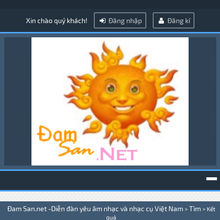
Xin chào quý khách!
Đăng nhập
Đăng kí
To
Đam San.net -Diễn đàn yêu âm nhạc và nhạc cụ Việt Nam
Tìm
>
>
Kết
na
quả