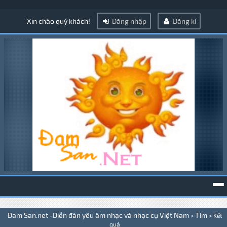
Xin chào quý khách!
Đăng nhập
Đăng kí
To
Đam San.net -Diễn đàn yêu âm nhạc và nhạc cụ Việt Nam
Tìm
>
>
Kết
na
quả