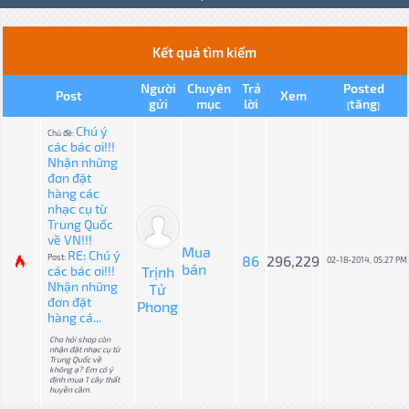
Kết quả tìm kiếm
Người
Chuyên
Trả
Posted
Post
Xem
gửi
mục
lời
tăng
[
]
Chú ý
Chủ đề:
các bác ơi!!!
Nhận những
đơn đặt
hàng các
nhạc cụ từ
Trung Quốc
về VN!!!
Mua
RE: Chú ý
Post:
86
296,229
02-18-2014, 05:27 PM
bán
các bác ơi!!!
Trịnh
Nhận những
Tử
đơn đặt
Phong
hàng cá...
Cho hỏi shop còn
nhận đặt nhạc cụ từ
Trung Quốc về
không ạ? Em có ý
định mua 1 cây thất
huyền cầm.