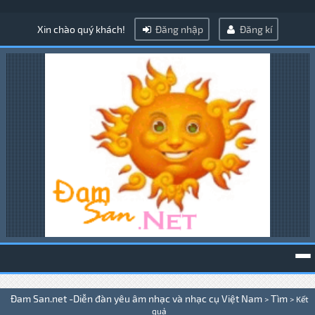
Xin chào quý khách!
Đăng nhập
Đăng kí
To
Đam San.net -Diễn đàn yêu âm nhạc và nhạc cụ Việt Nam
Tìm
>
>
Kết
na
quả