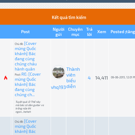
Kết quả tìm kiếm
Người
Chuyên
Trả
Post
Xem
Posted
tăng
[
gửi
mục
lời
[Cover
Chủ đề:
mừng Quốc
khánh] Bác
đang cùng
chúng cháu
Thành
hành quân
RE: [Cover
viên
Post:
4
14,411
09-06-2015, 12:01 
mừng Quốc
biểu
khánh] Bác
diễn
vhq193
đang cùng
chúng ch...
Tuyệt quá :D Thế này
mà bác có dàn guitar vs
trống nữa thì
ngon...heheh
[Cover
Chủ đề:
mừng Quốc
khánh] Bác