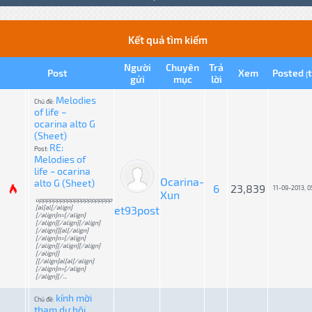
Kết quả tìm kiếm
Người
Chuyên
Trả
Post
Xem
Posted
[
gửi
mục
lời
Melodies
Chủ đề:
of life ~
ocarina alto G
(Sheet)
RE:
Post:
Melodies of
life ~ ocarina
Ocarina-
alto G (Sheet)
6
23,839
11-09-2013, 
Xun
uppppppppppppppppppppp
[al[al[/align]
et93post
[/align]n=[/align]
[/align][/align][/align]
[/align]][al[/align]
[/align]n=[/align]
[/align][/align][/align]
[/align]]
[[/align]al[al[/align]
[/align]n=[/align]
[/align][/...
kính mời
Chủ đề:
tham dự hội