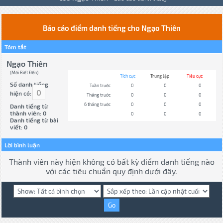
Báo cáo điểm danh tiếng cho Ngạo Thiên
Tóm tắt
Ngạo Thiên
(Mới Biết Đến)
Tích cực
Trung lập
Tiêu cực
Số danh tiếng
Tuần trước
0
0
0
0
hiện có:
Tháng trước
0
0
0
6 tháng trước
0
0
0
Danh tiếng từ
thành viên: 0
0
0
0
Danh tiếng từ bài
viết: 0
Lời bình luận
Thành viên này hiện không có bất kỳ điểm danh tiếng nào
với các tiêu chuẩn quy định dưới đây.