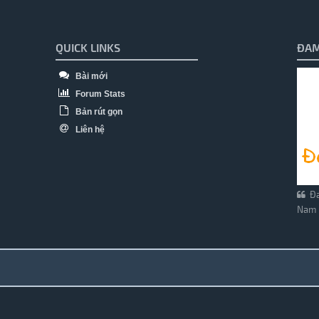
QUICK LINKS
ĐAM
Bài mới
Forum Stats
Bản rút gọn
Liên hệ
Đa
Nam