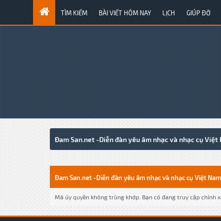
TÌM KIẾM
BÀI VIẾT HÔM NAY
LỊCH
GIÚP ĐỠ
Đam San.net -Diễn đàn yêu âm nhạc và nhạc cụ Việt
Đam San.net -Diễn đàn yêu âm nhạc và nhạc cụ Việt Nam
Mã ủy quyền không trùng khớp. Bạn có đang truy cập chính xá